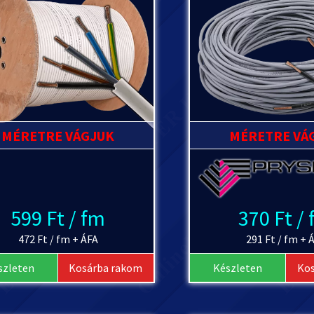
MÉRETRE VÁGJUK
MÉRETRE VÁ
599 Ft / fm
370 Ft /
472 Ft / fm + ÁFA
291 Ft / fm + 
szleten
Kosárba rakom
Készleten
Ko