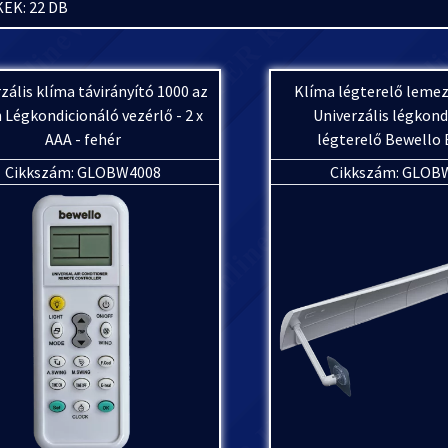
EK: 22 DB
zális klíma távirányító 1000 az
Klíma légterelő leme
 Légkondicionáló vezérlő - 2 x
Univerzális légkond
AAA - fehér
légterelő Bewello
Cikkszám: GLOBW4008
Cikkszám: GLOB