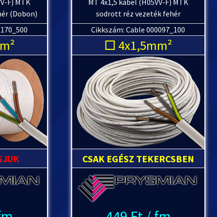
VV-F) MTK
MT 4x1,5 kábel (H05VV-F) MTK
hér (Dobon)
sodrott réz vezeték fehér
0170_500
Cikkszám: Cable 000097_100
mm²
□ 4x1,5mm²
GJUK
CSAK EGÉSZ TEKERCSBEN
 fm
449 Ft / fm