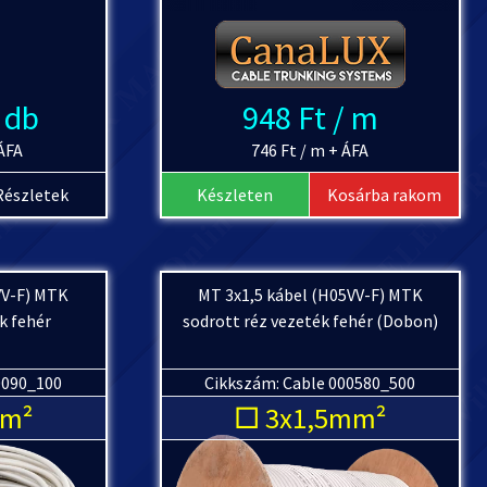
/ db
948 Ft / m
 ÁFA
746 Ft / m + ÁFA
Részletek
Készleten
Kosárba rakom
VV-F) MTK
MT 3x1,5 kábel (H05VV-F) MTK
k fehér
sodrott réz vezeték fehér (Dobon)
0090_100
Cikkszám: Cable 000580_500
mm²
□ 3x1,5mm²