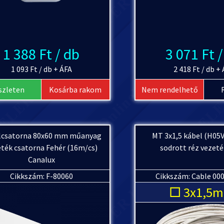
1 388 Ft / db
3 071 Ft 
1 093 Ft / db + ÁFA
2 418 Ft / db +
szleten
Kosárba rakom
Nem rendelhető
lcsatorna 80x60 mm műanyag
MT 3x1,5 kábel (H05
ték csatorna Fehér (16m/cs)
sodrott réz vezeté
Canalux
Cikkszám: F-80060
Cikkszám: Cable 00
□ 3x1,5