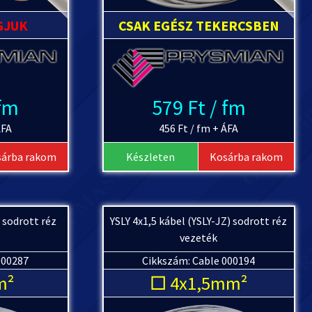
GJUK
CSAK EGÉSZ TEKERCSBEN
 fm
579 Ft / fm
ÁFA
456 Ft / fm + ÁFA
sárba rakom
Készleten
Kosárba rakom
) sodrott réz
YSLY 4x1,5 kábel (YSLY-JZ) sodrott réz
vezeték
000287
Cikkszám: Cable 000194
m²
□ 4x1,5mm²