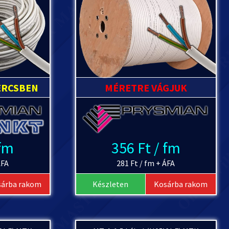
ERCSBEN
MÉRETRE VÁGJUK
 fm
356 Ft / fm
ÁFA
281 Ft / fm + ÁFA
sárba rakom
Készleten
Kosárba rakom