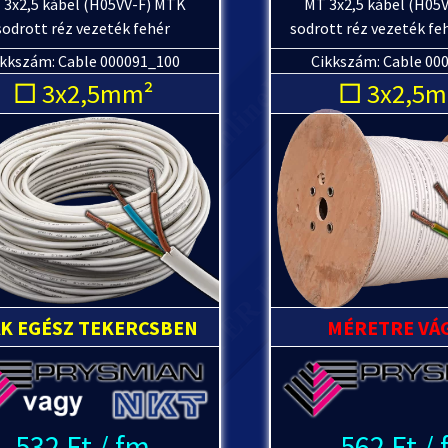
 3x2,5 kábel (H05VV-F) MTK
MT 3x2,5 kábel (H05
sodrott réz vezeték fehér
sodrott réz vezeték fe
ikkszám: Cable 000091_100
Cikkszám: Cable 00
□ 3x2,5mm²
□ 3x2,5
AK EGÉSZ TEKERCSBEN
MÉRETRE VÁ
532 Ft / fm
562 Ft /