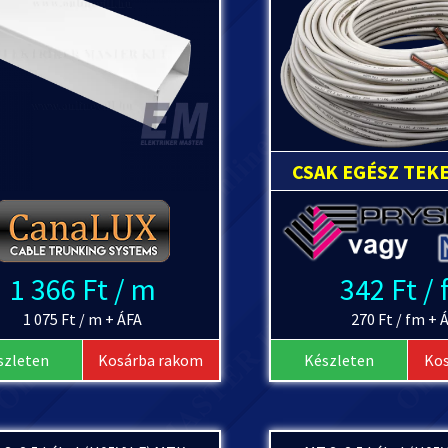
CSAK EGÉSZ TEK
1 366 Ft / m
342 Ft /
1 075 Ft / m + ÁFA
270 Ft / fm + 
szleten
Kosárba rakom
Készleten
Ko