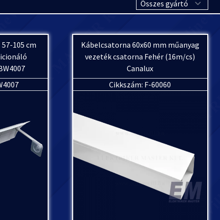
z 57-105 cm
Kábelcsatorna 60x60 mm műanyag
icionáló
vezeték csatorna Fehér (16m/cs)
 BW4007
Canalux
W4007
Cikkszám: F-60060