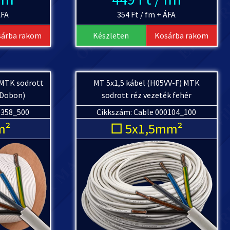
ÁFA
354 Ft / fm + ÁFA
sárba rakom
Készleten
Kosárba rakom
 MTK sodrott
MT 5x1,5 kábel (H05VV-F) MTK
(Dobon)
sodrott réz vezeték fehér
0358_500
Cikkszám: Cable 000104_100
m²
□ 5x1,5mm²