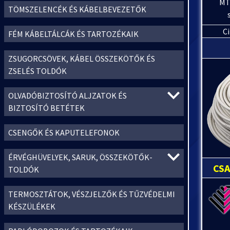
MT
TÖMSZELENCÉK ÉS KÁBELBEVEZETŐK
C
FÉM KÁBELTÁLCÁK ÉS TARTOZÉKAIK
ZSUGORCSÖVEK, KÁBEL ÖSSZEKÖTŐK ÉS
ZSELÉS TOLDÓK
OLVADÓBIZTOSÍTÓ ALJZATOK ÉS
BIZTOSÍTÓ BETÉTEK
CSENGŐK ÉS KAPUTELEFONOK
ÉRVÉGHÜVELYEK, SARUK, ÖSSZEKÖTŐK-
CS
TOLDÓK
TERMOSZTÁTOK, VÉSZJELZŐK ÉS TŰZVÉDELMI
KÉSZÜLÉKEK