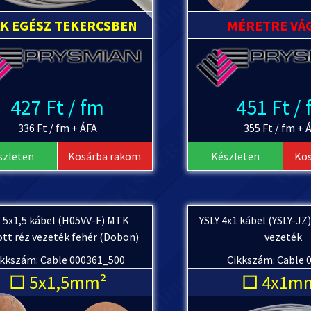
AK EGÉSZ TEKERCSBEN
MÉRETRE VÁ
427 Ft / fm
451 Ft /
336 Ft / fm + ÁFA
355 Ft / fm + 
szleten
Kosárba rakom
Készleten
Ko
 5x1,5 kábel (H05VV-F) MTK
YSLY 4x1 kábel (YSLY-JZ
ott réz vezeték fehér (Dobon)
vezeték
ikkszám: Cable 000361_500
Cikkszám: Cable 
□ 5x1,5mm²
□ 4x1m