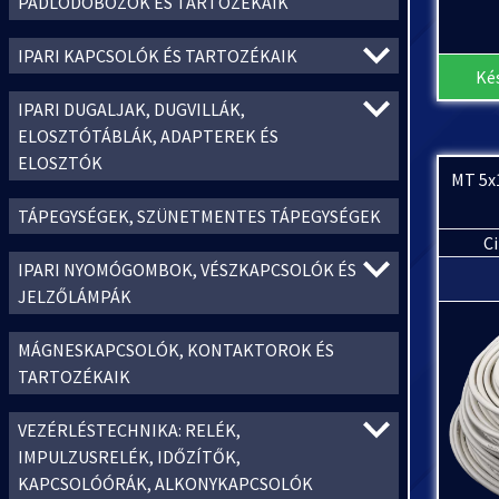
PADLÓDOBOZOK ÉS TARTOZÉKAIK
IPARI KAPCSOLÓK ÉS TARTOZÉKAIK
Ké
IPARI DUGALJAK, DUGVILLÁK,
ELOSZTÓTÁBLÁK, ADAPTEREK ÉS
ELOSZTÓK
MT 5x
TÁPEGYSÉGEK, SZÜNETMENTES TÁPEGYSÉGEK
C
IPARI NYOMÓGOMBOK, VÉSZKAPCSOLÓK ÉS
JELZŐLÁMPÁK
MÁGNESKAPCSOLÓK, KONTAKTOROK ÉS
TARTOZÉKAIK
VEZÉRLÉSTECHNIKA: RELÉK,
IMPULZUSRELÉK, IDŐZÍTŐK,
KAPCSOLÓÓRÁK, ALKONYKAPCSOLÓK