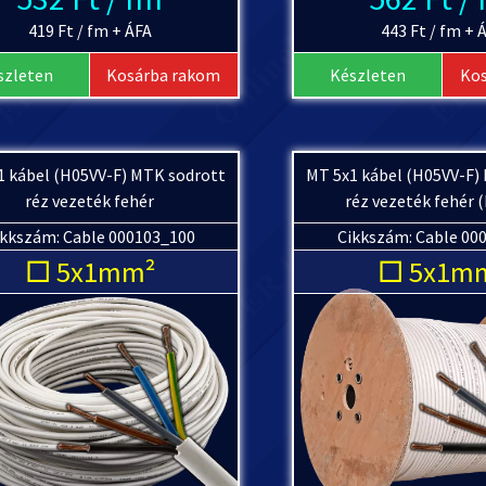
419 Ft / fm + ÁFA
443 Ft / fm + 
szleten
Kosárba rakom
Készleten
Ko
1 kábel (H05VV-F) MTK sodrott
MT 5x1 kábel (H05VV-F)
réz vezeték fehér
réz vezeték fehér 
ikkszám: Cable 000103_100
Cikkszám: Cable 00
□ 5x1mm²
□ 5x1m