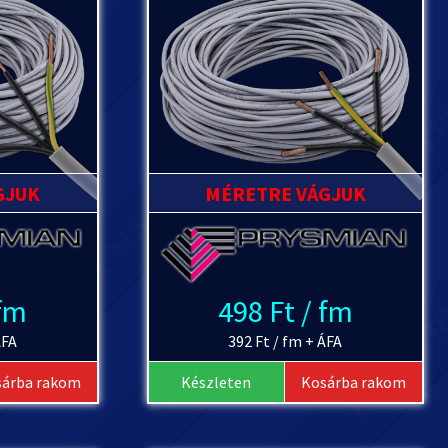
GJUK
MÉRETRE VÁGJUK
 fm
498 Ft / fm
ÁFA
392 Ft / fm + ÁFA
sárba rakom
Készleten
Kosárba rakom