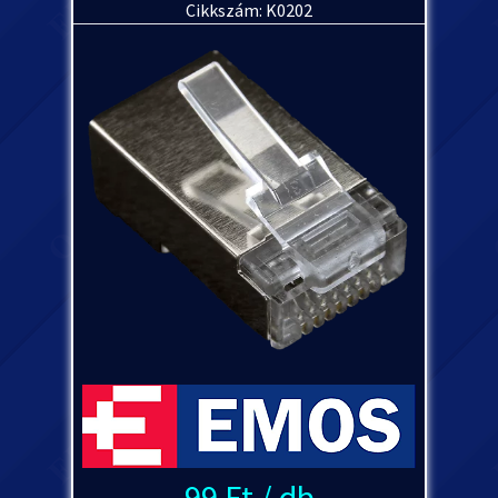
Cikkszám: K0202
99 Ft / db