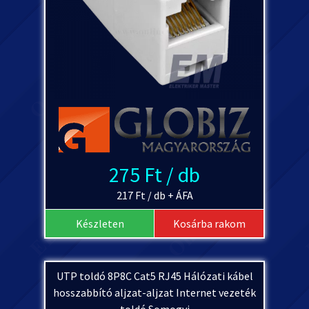
275 Ft / db
217 Ft / db + ÁFA
Készleten
Kosárba rakom
UTP toldó 8P8C Cat5 RJ45 Hálózati kábel
hosszabbító aljzat-aljzat Internet vezeték