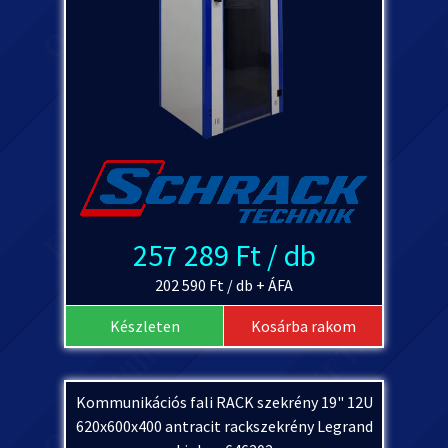
257 289 Ft / db
202 590 Ft / db + ÁFA
Készleten
Kosárba rakom
Kommunikációs fali RACK szekrény 19" 12U
620x600x400 antracit rackszekrény Legrand