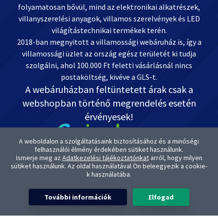
folyamatosan bővül, mind az elektronikai alkatrészek,
villanyszerelési anyagok, villamos szerelvények és LED
világítástechnikai termékek terén.
2018-ban megnyitott a villamossági webáruház is, így a
villamossági üzlet az ország egész területét ki tudja
szolgálni, ahol 100.000 Ft feletti vásárlásnál nincs
postaköltség, kivéve a GLS-t.
A webáruházban feltüntetett árak csak a
webshopban történő megrendelés esetén
érvényesek!
A weboldalon a szolgáltatásaink biztosításához és a minőségi
felhasználói élmény érdekében sütiket használunk.
Ismerje meg az
Adatkezelési tájékoztatónkat
arról, hogy milyen
Kapcsolat: OnlineVill.hu +36 30 999-2888
sütiket használunk. Az oldal használatával Ön beleegyezik a cookie-
ugyfelszolgalat@onlinevill.hu
k használatába.
OTP-s Bankszámlaszámunk: 11738008-20882291
A termékképek és termék kategória képek az Elektriker Master Kft.
További információk
Elfogad
tulajdona. A képek eredeti forrás állományával cégünk rendelkezik. A