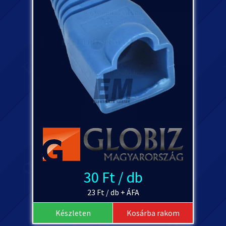
30 Ft / db
23 Ft / db + ÁFA
Készleten
Kosárba rakom