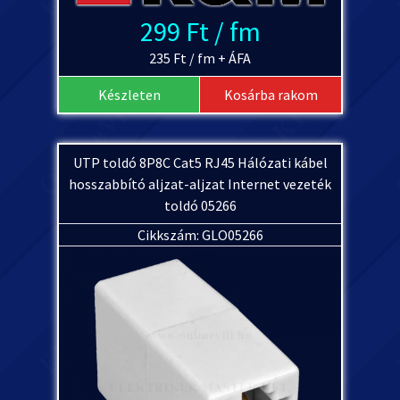
299 Ft / fm
235 Ft / fm + ÁFA
Készleten
Kosárba rakom
UTP toldó 8P8C Cat5 RJ45 Hálózati kábel
hosszabbító aljzat-aljzat Internet vezeték
toldó 05266
Cikkszám: GLO05266