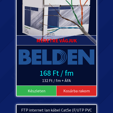
MÉRETRE VÁGJUK
168 Ft / fm
132 Ft / fm + ÁFA
Készleten
Kosárba rakom
FTP internet lan kábel Cat5e (F/UTP PVC