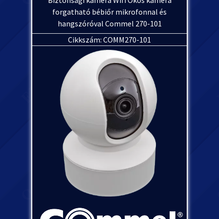
Biztonsági kamera Wifi Okos kamera
forgatható bébiőr mikrofonnal és
hangszóróval Commel 270-101
Cikkszám: COMM270-101