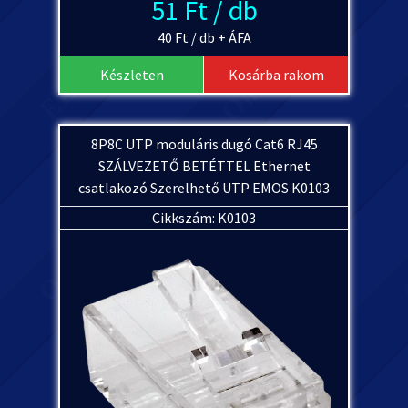
51 Ft / db
40 Ft / db + ÁFA
Készleten
Kosárba rakom
8P8C UTP moduláris dugó Cat6 RJ45
SZÁLVEZETŐ BETÉTTEL Ethernet
csatlakozó Szerelhető UTP EMOS K0103
Cikkszám: K0103