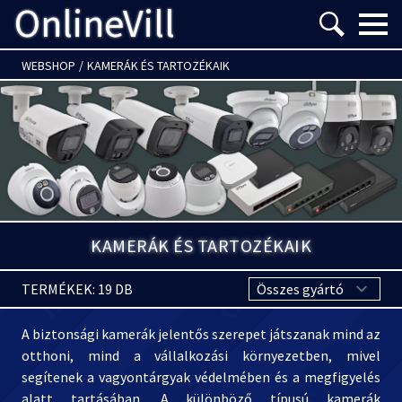
OnlineVill
Menü m
WEBSHOP
/
KAMERÁK ÉS TARTOZÉKAIK
KAMERÁK ÉS TARTOZÉKAIK
TERMÉKEK: 19 DB
A biztonsági kamerák jelentős szerepet játszanak mind az
otthoni, mind a vállalkozási környezetben, mivel
segítenek a vagyontárgyak védelmében és a megfigyelés
alatt tartásában. A különböző típusú kamerák