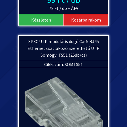
78 Ft / db + ÁFA
Készleten
Kosárba rakom
8P8C UTP moduláris dugó Cat5 RJ45
Ethernet csatlakozó Szerelhető UTP
Somogyi TS51 (25db/cs)
Cikkszám: SOMTS51