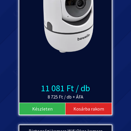
11 081 Ft / db
8 725 Ft / db + ÁFA
Készleten
Kosárba rakom