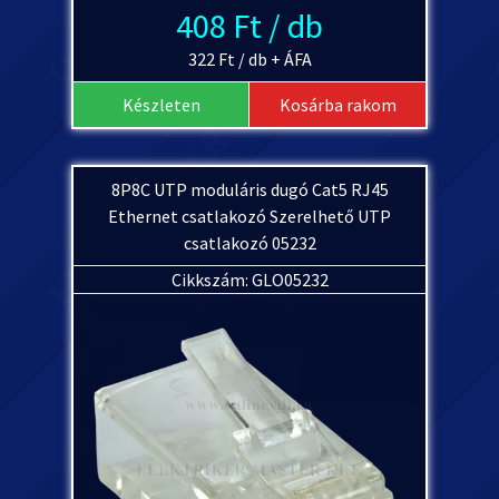
408 Ft / db
322 Ft / db + ÁFA
Készleten
Kosárba rakom
8P8C UTP moduláris dugó Cat5 RJ45
Ethernet csatlakozó Szerelhető UTP
csatlakozó 05232
Cikkszám: GLO05232