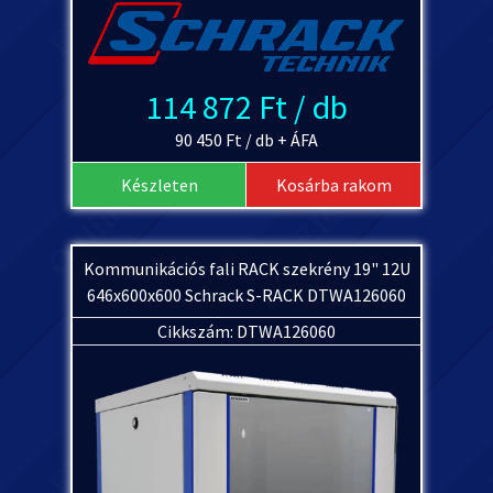
114 872 Ft / db
90 450 Ft / db + ÁFA
Készleten
Kosárba rakom
Kommunikációs fali RACK szekrény 19" 12U
646x600x600 Schrack S-RACK DTWA126060
Cikkszám: DTWA126060