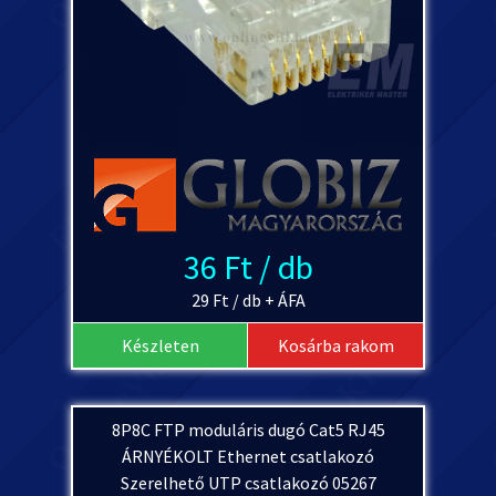
36 Ft / db
29 Ft / db + ÁFA
Készleten
Kosárba rakom
8P8C FTP moduláris dugó Cat5 RJ45
ÁRNYÉKOLT Ethernet csatlakozó
Szerelhető UTP csatlakozó 05267