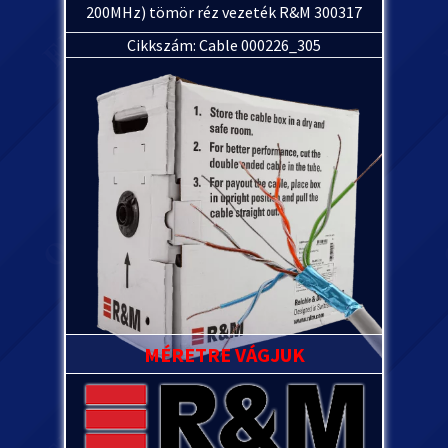
200MHz) tömör réz vezeték R&M 300317
Cikkszám: Cable 000226_305
MÉRETRE VÁGJUK