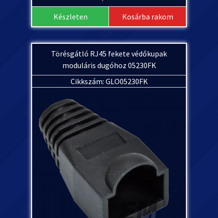
Készleten
Kosárba rakom
Törésgátló RJ45 fekete védőkupak
moduláris dugóhoz 05230FK
Cikkszám: GLO05230FK