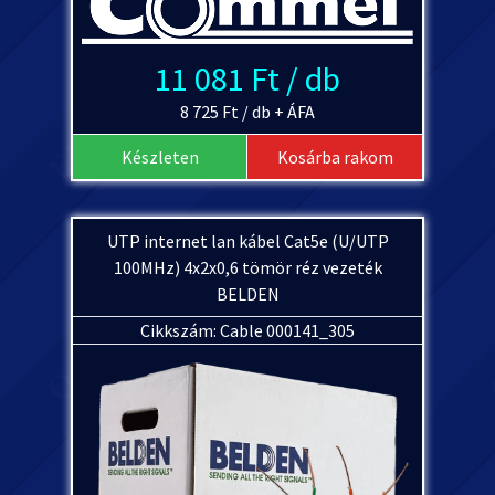
11 081 Ft / db
8 725 Ft / db + ÁFA
Készleten
Kosárba rakom
UTP internet lan kábel Cat5e (U/UTP
100MHz) 4x2x0,6 tömör réz vezeték
BELDEN
Cikkszám: Cable 000141_305