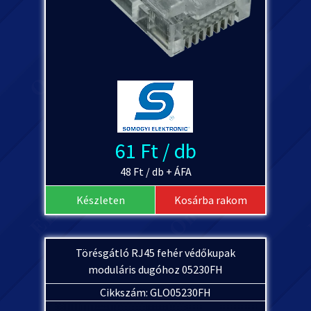
61 Ft / db
48 Ft / db + ÁFA
Készleten
Kosárba rakom
Törésgátló RJ45 fehér védőkupak
moduláris dugóhoz 05230FH
Cikkszám: GLO05230FH