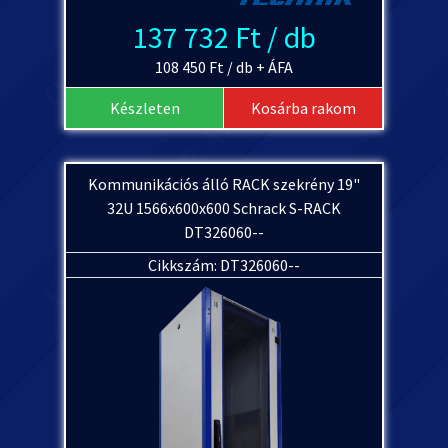
137 732 Ft / db
108 450 Ft / db + ÁFA
Készleten
Kosárba rakom
Kommunikációs álló RACK szekrény 19"
32U 1566x600x600 Schrack S-RACK
DT326060--
Cikkszám: DT326060--