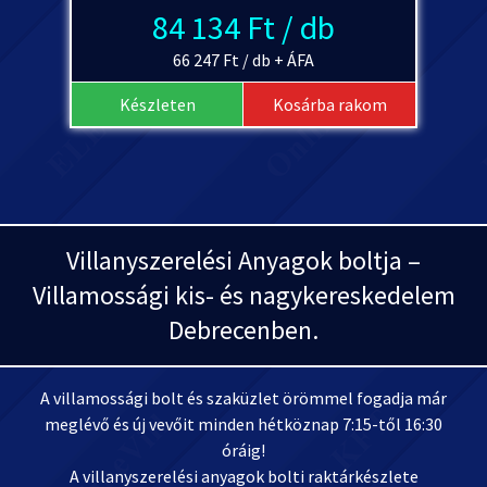
84 134 Ft / db
66 247 Ft / db + ÁFA
Készleten
Kosárba rakom
Villanyszerelési Anyagok boltja –
Villamossági kis- és nagykereskedelem
Debrecenben.
A villamossági bolt és szaküzlet örömmel fogadja már
meglévő és új vevőit minden hétköznap 7:15-től 16:30
óráig!
A villanyszerelési anyagok bolti raktárkészlete