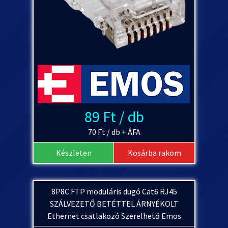
89 Ft / db
70 Ft / db + ÁFA
Készleten
Kosárba rakom
8P8C FTP moduláris dugó Cat6 RJ45
SZÁLVEZETŐ BETÉTTEL ÁRNYÉKOLT
Ethernet csatlakozó Szerelhető Emos