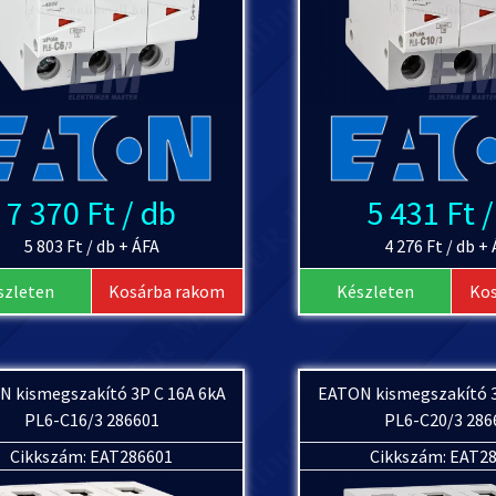
7 370 Ft / db
5 431 Ft 
5 803 Ft / db + ÁFA
4 276 Ft / db +
szleten
Kosárba rakom
Készleten
Ko
 kismegszakító 3P C 16A 6kA
EATON kismegszakító 3
PL6-C16/3 286601
PL6-C20/3 286
Cikkszám: EAT286601
Cikkszám: EAT2