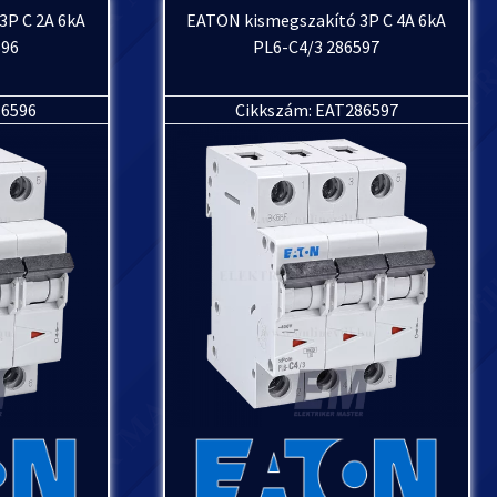
3P C 2A 6kA
EATON kismegszakító 3P C 4A 6kA
596
PL6-C4/3 286597
86596
Cikkszám: EAT286597