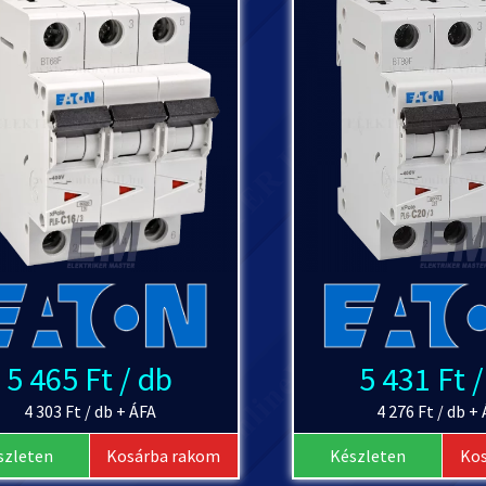
5 465 Ft / db
5 431 Ft 
4 303 Ft / db + ÁFA
4 276 Ft / db +
szleten
Kosárba rakom
Készleten
Ko