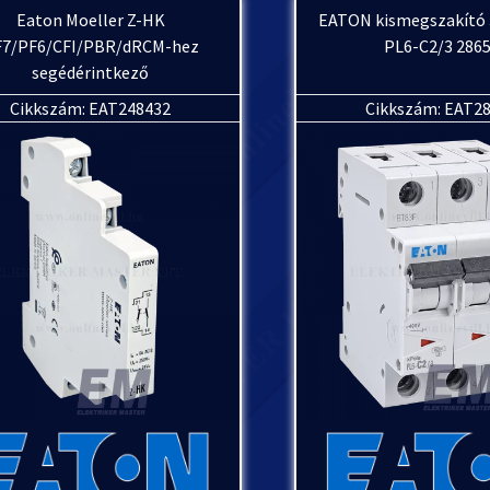
Eaton Moeller Z-HK
EATON kismegszakító 
F7/PF6/CFI/PBR/dRCM-hez
PL6-C2/3 286
segédérintkező
Cikkszám: EAT248432
Cikkszám: EAT2