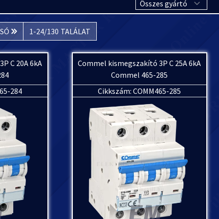
SÓ
1
-
24
/
130
TALÁLAT
3P C 20A 6kA
Commel kismegszakító 3P C 25A 6kA
284
Commel 465-285
65-284
Cikkszám: COMM465-285