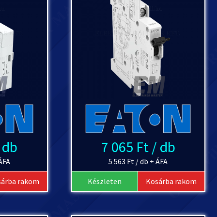
/ db
7 065 Ft / db
 ÁFA
5 563 Ft / db + ÁFA
sárba rakom
Készleten
Kosárba rakom