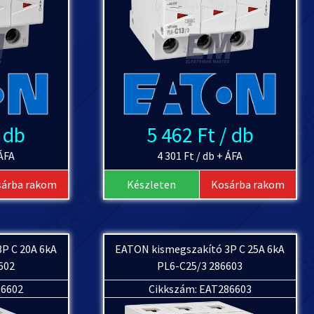
/ db
5 462 Ft / db
 ÁFA
4 301 Ft / db + ÁFA
sárba rakom
Készleten
Kosárba rakom
P C 20A 6kA
EATON kismegszakító 3P C 25A 6kA
602
PL6-C25/3 286603
86602
Cikkszám: EAT286603