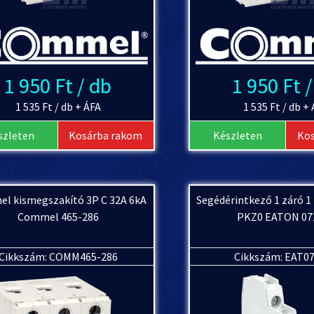
1 950 Ft / db
1 950 Ft 
1 535 Ft / db + ÁFA
1 535 Ft / db +
szleten
Kosárba rakom
Készleten
Ko
l kismegszakító 3P C 32A 6kA
Segédérintkező 1 záró 1
Commel 465-286
PKZ0 EATON 07
Cikkszám: COMM465-286
Cikkszám: EAT0