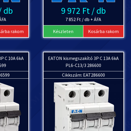
/ db
9 972 Ft / db
 ÁFA
7 852 Ft / db + ÁFA
sárba rakom
Készleten
Kosárba rakom
P C 10A 6kA
EATON kismegszakító 3P C 13A 6kA
599
PL6-C13/3 286600
86599
Cikkszám: EAT286600