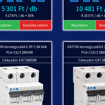
5 301 Ft / db
10 481 Ft 
4 174 Ft / db + ÁFA
8 253 Ft / db +
szleten
Kosárba rakom
Készleten
Ko
N kismegszakító 3P C 6A 6kA
EATON kismegszakító 3
PL6-C6/3 286598
PL6-C10/3 286
Cikkszám: EAT286598
Cikkszám: EAT2