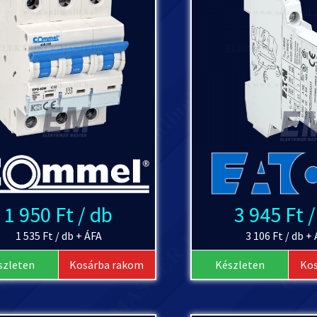
1 950 Ft / db
3 945 Ft 
1 535 Ft / db + ÁFA
3 106 Ft / db +
szleten
Kosárba rakom
Készleten
Ko