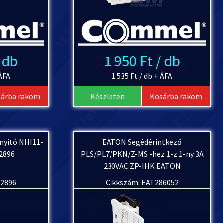
/ db
1 950 Ft / db
 ÁFA
1 535 Ft / db + ÁFA
sárba rakom
Készleten
Kosárba rakom
 nyitó NHI11-
EATON Segédérintkező
2896
PLS/PL7/PKN/Z-MS -hez 1-z 1-ny 3A
230VAC ZP-IHK EATON
72896
Cikkszám: EAT286052