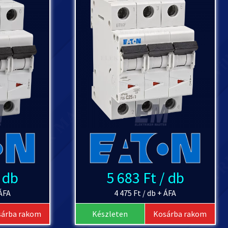
/ db
5 683 Ft / db
 ÁFA
4 475 Ft / db + ÁFA
sárba rakom
Készleten
Kosárba rakom