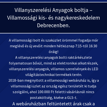
Villanyszerelési Anyagok boltja –
Villamossági kis- és nagykereskedelem
Debrecenben.
A villamossági bolt és szaküzlet örömmel fogadja már
meglévő és új vevőit minden hétköznap 7:15-től 16:30
óráig!
A villanyszerelési anyagok bolti raktárkészlete
folyamatosan bővül, mind az elektronikai alkatrészek,
villanyszerelési anyagok, villamos szerelvények és LED
világítástechnikai termékek terén.
2018-ban megnyitott a villamossági webáruház is, így a
villamossági üzlet az ország egész területét ki tudja
szolgálni, ahol 100.000 Ft feletti vásárlásnál nincs
postaköltség, kivéve a GLS-t.
A webáruházban feltüntetett árak csak a