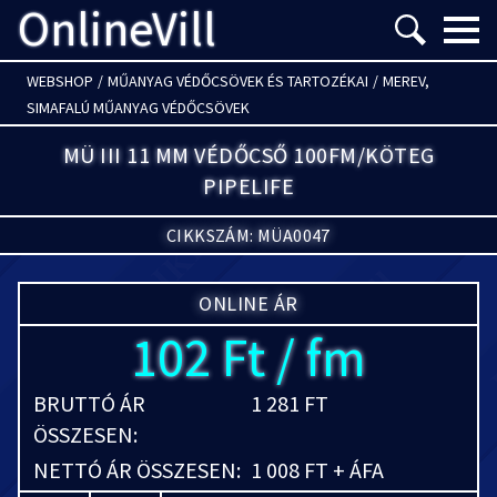
OnlineVill
Menü m
WEBSHOP
/
MŰANYAG VÉDŐCSÖVEK ÉS TARTOZÉKAI
/
MEREV,
SIMAFALÚ MŰANYAG VÉDŐCSÖVEK
MÜ III 11 MM VÉDŐCSŐ 100FM/KÖTEG
PIPELIFE
CIKKSZÁM: MÜA0047
ONLINE ÁR
102 Ft / fm
BRUTTÓ ÁR
1 281 FT
ÖSSZESEN:
NETTÓ ÁR ÖSSZESEN:
1 008 FT + ÁFA