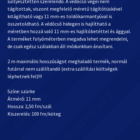
süllyesztetten szerelendő. A védőcső végei nem
tágítottak, viszont megfelelő méretű tágítótüskével
kitágítható vagy 11 mm-es toldókarmantyúval is
összetoldható. A védőcső hidegen is hajlítható a
méretben hozzá való 11 mm-es hajlítóbetéttel és ággyal.
A terméket folyóméterben megadva lehet megrendelni,
de csak egész szálakban áll módunkban árusítani.
2 m maximális hosszúságot meghaladó termék, normál
futárral nem szállítandó (extra szállítási költségek
léphetnek fel)!!!
Színe: szürke
Átmérő: 11 mm
Hossza: 2,50 fm/szál
Kiszerelés: 100 fm/köteg