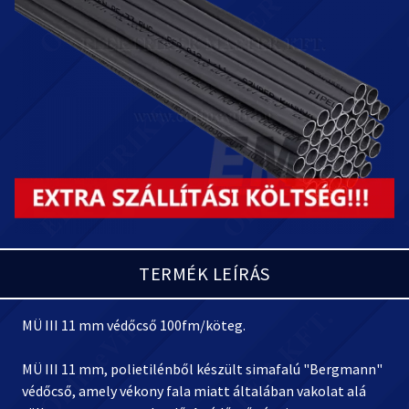
TERMÉK LEÍRÁS
MÜ III 11 mm védőcső 100fm/köteg.
MÜ III 11 mm, polietilénből készült simafalú "Bergmann"
védőcső, amely vékony fala miatt általában vakolat alá