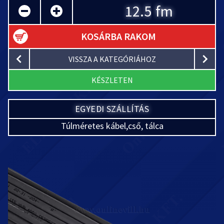
fm
KOSÁRBA RAKOM
VISSZA A KATEGÓRIÁHOZ
KÉSZLETEN
EGYEDI SZÁLLÍTÁS
Túlméretes kábel,cső, tálca