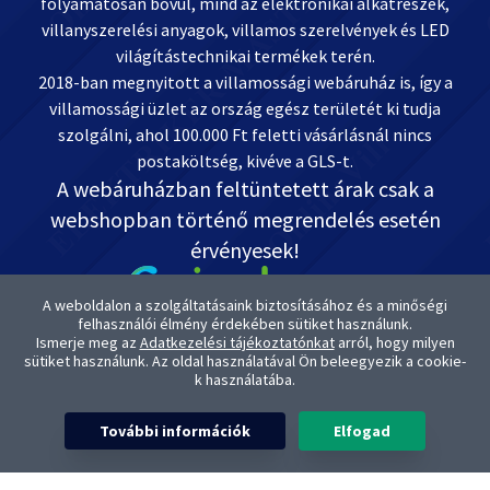
folyamatosan bővül, mind az elektronikai alkatrészek,
villanyszerelési anyagok, villamos szerelvények és LED
világítástechnikai termékek terén.
2018-ban megnyitott a villamossági webáruház is, így a
villamossági üzlet az ország egész területét ki tudja
szolgálni, ahol 100.000 Ft feletti vásárlásnál nincs
postaköltség, kivéve a GLS-t.
A webáruházban feltüntetett árak csak a
webshopban történő megrendelés esetén
érvényesek!
A weboldalon a szolgáltatásaink biztosításához és a minőségi
felhasználói élmény érdekében sütiket használunk.
Ismerje meg az
Adatkezelési tájékoztatónkat
arról, hogy milyen
Kapcsolat: OnlineVill.hu +36 30 999-2888
sütiket használunk. Az oldal használatával Ön beleegyezik a cookie-
ugyfelszolgalat@onlinevill.hu
k használatába.
OTP-s Bankszámlaszámunk: 11738008-20882291
A termékképek és termék kategória képek az Elektriker Master Kft.
További információk
Elfogad
tulajdona. A képek eredeti forrás állományával cégünk rendelkezik. A
termékképek és termék kategória képek üzleti felhasználása szigorúan