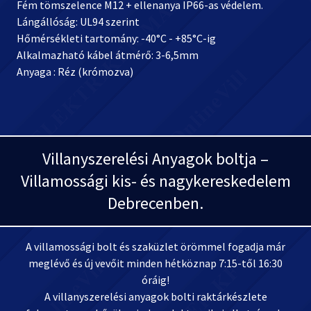
Fém tömszelence M12 + ellenanya IP66-as védelem.
Lángállóság: UL94 szerint
Hőmérsékleti tartomány: -40°C - +85°C-ig
Alkalmazható kábel átmérő: 3-6,5mm
Anyaga : Réz (krómozva)
Villanyszerelési Anyagok boltja –
Villamossági kis- és nagykereskedelem
Debrecenben.
A villamossági bolt és szaküzlet örömmel fogadja már
meglévő és új vevőit minden hétköznap 7:15-től 16:30
óráig!
A villanyszerelési anyagok bolti raktárkészlete