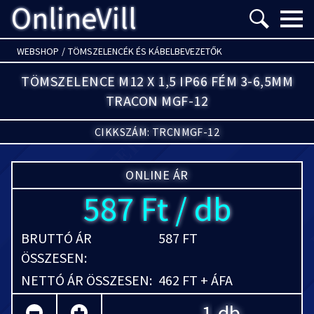
OnlineVill
Menü m
WEBSHOP
/
TÖMSZELENCÉK ÉS KÁBELBEVEZETŐK
TÖMSZELENCE M12 X 1,5 IP66 FÉM 3-6,5MM
TRACON MGF-12
CIKKSZÁM: TRCNMGF-12
ONLINE ÁR
587 Ft / db
BRUTTÓ ÁR
587 FT
ÖSSZESEN:
NETTÓ ÁR ÖSSZESEN:
462 FT + ÁFA
db