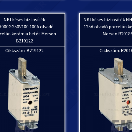
NKI késes biztosíték
NKI késes biztosíték 
000GG50V100 100A olvadó
125A olvadó porcelán k
celán kerámia betét Mersen
Mersen R2018
B219122
Cikkszám: B219122
Cikkszám: R201