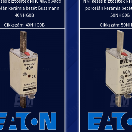
éses biztosíték NH0 40A olvadó
NKI késes biztosíték NH
elán kerámia betét Bussmann
porcelán kerámia bet
40NHG0B
50NHG0B
Cikkszám: 40NHG0B
Cikkszám: 50N