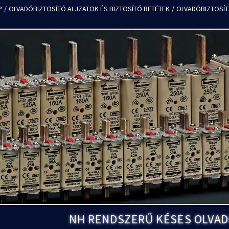
P
/
OLVADÓBIZTOSÍTÓ ALJZATOK ÉS BIZTOSÍTÓ BETÉTEK
/
OLVADÓBIZTOSÍT
NH RENDSZERŰ KÉSES OLVAD