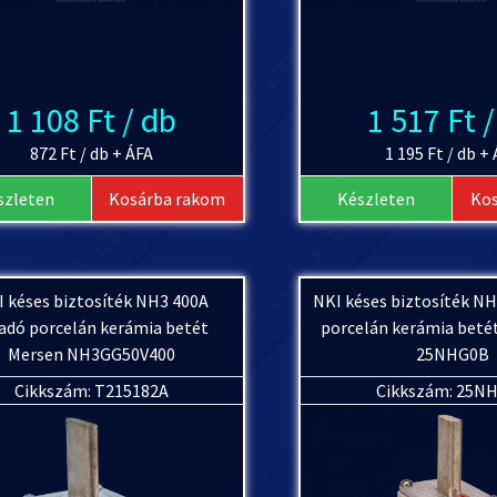
1 108 Ft / db
1 517 Ft 
872 Ft / db + ÁFA
1 195 Ft / db +
szleten
Kosárba rakom
Készleten
Ko
 késes biztosíték NH3 400A
NKI késes biztosíték NH
adó porcelán kerámia betét
porcelán kerámia bet
Mersen NH3GG50V400
25NHG0B
Cikkszám: T215182A
Cikkszám: 25N