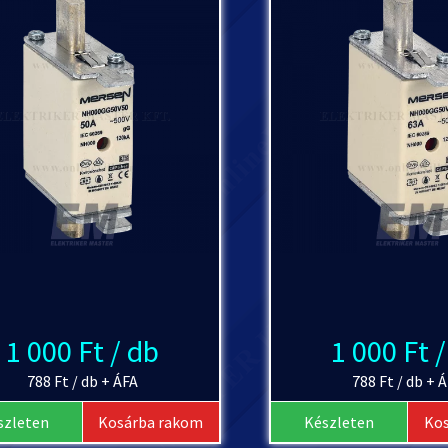
1 000 Ft / db
1 000 Ft 
788 Ft / db + ÁFA
788 Ft / db + 
szleten
Kosárba rakom
Készleten
Ko