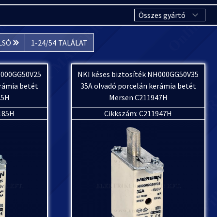
LSÓ
1
-
24
/
54
TALÁLAT
NH000GG50V25
NKI késes biztosíték NH000GG50V35
rámia betét
35A olvadó porcelán kerámia betét
85H
Mersen C211947H
185H
Cikkszám: C211947H