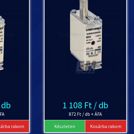
/ db
1 108 Ft / db
ÁFA
872 Ft / db + ÁFA
sárba rakom
Készleten
Kosárba rakom