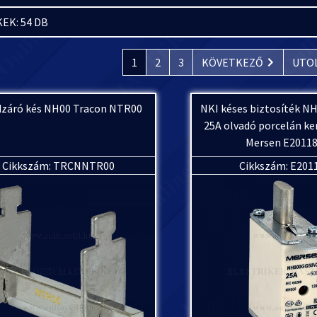
EK: 54 DB
1
2
3
KÖVETKEZŐ
UTO
dzáró kés NH00 Tracon NTR00
NKI késes biztosíték 
25A olvadó porcelán ke
Mersen E2011
Cikkszám: TRCNNTR00
Cikkszám: E201