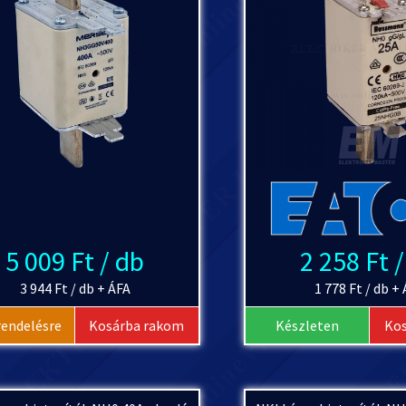
5 009 Ft / db
2 258 Ft 
3 944 Ft / db + ÁFA
1 778 Ft / db +
rendelésre
Kosárba rakom
Készleten
Ko