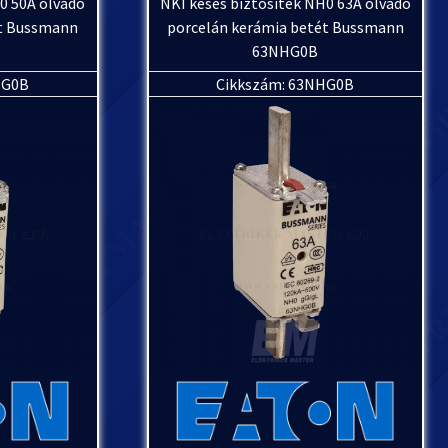
0 50A olvadó
NKI késes biztosíték NH0 63A olvadó
ét Bussmann
porcelán kerámia betét Bussmann
63NHG0B
HG0B
Cikkszám: 63NHG0B