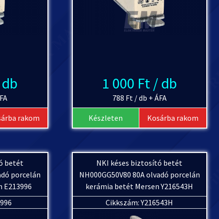
/ db
1 000 Ft / db
ÁFA
788 Ft / db + ÁFA
sárba rakom
Készleten
Kosárba rakom
ó betét
NKI késes biztosító betét
dó porcelán
NH000GG50V80 80A olvadó porcelán
n E213996
kerámia betét Mersen Y216543H
3996
Cikkszám: Y216543H