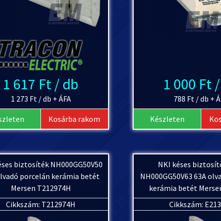
1 617 Ft / db
1 000 Ft 
1 273 Ft / db + ÁFA
788 Ft / db + 
szleten
Kosárba rakom
Készleten
Ko
éses biztosíték NH000GG50V50
NKI késes biztosít
lvadó porcelán kerámia betét
NH000GG50V63 63A olva
Mersen T212974H
kerámia betét Merse
Cikkszám: T212974H
Cikkszám: E21