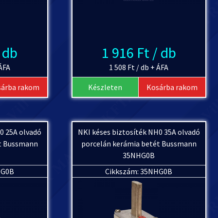
/ db
1 916 Ft / db
 ÁFA
1 508 Ft / db + ÁFA
sárba rakom
Készleten
Kosárba rakom
0 25A olvadó
NKI késes biztosíték NH0 35A olvadó
ét Bussmann
porcelán kerámia betét Bussmann
35NHG0B
HG0B
Cikkszám: 35NHG0B