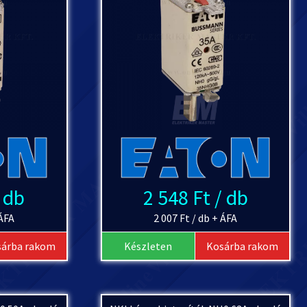
/ db
2 548 Ft / db
 ÁFA
2 007 Ft / db + ÁFA
sárba rakom
Készleten
Kosárba rakom