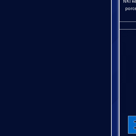
NKI k
porc