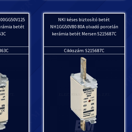
NH00GG50V125
NKI késes biztosító betét
erámia betét
NH1GG50V80 80A olvadó porcelán
63C
kerámia betét Mersen S215687C
863C
Cikkszám: S215687C