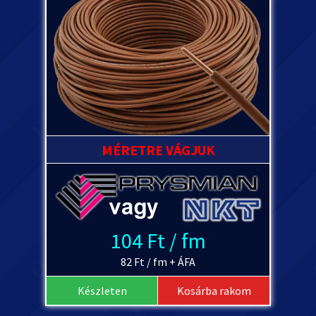
MÉRETRE VÁGJUK
104 Ft / fm
82 Ft / fm + ÁFA
Készleten
Kosárba rakom