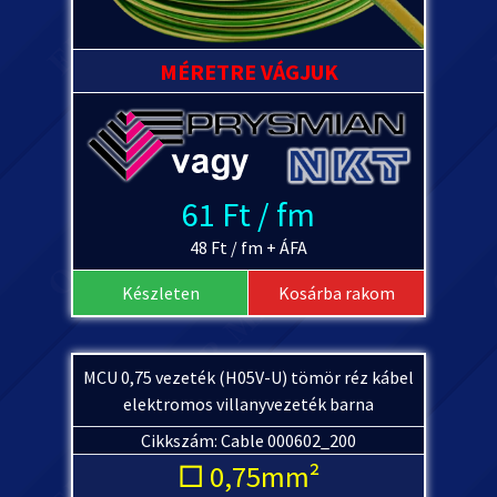
MÉRETRE VÁGJUK
61 Ft / fm
48 Ft / fm + ÁFA
Készleten
Kosárba rakom
MCU 0,75 vezeték (H05V-U) tömör réz kábel
elektromos villanyvezeték barna
Cikkszám: Cable 000602_200
□ 0,75mm²