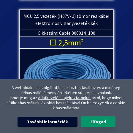
MCU 2,5 vezeték (H07V-U) tömör réz kábel
elektromos villanyvezeték kék
Cikkszám: Cable 000014_100
□ 2,5mm²
A weboldalon a szolgáltatásaink biztosításához és a minőségi
felhasználói élmény érdekében sütiket használunk.
Ismerje meg az
Adatkezelési tájékoztatónkat
arról, hogy milyen
sütiket használunk. Az oldal használatával Ön beleegyezik a cookie-
k használatába.
További információk
Elfogad
MÉRETRE VÁGJUK