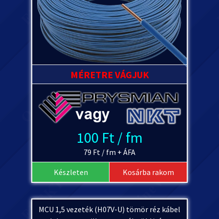
MÉRETRE VÁGJUK
100 Ft / fm
79 Ft / fm + ÁFA
Készleten
Kosárba rakom
MCU 1,5 vezeték (H07V-U) tömör réz kábel