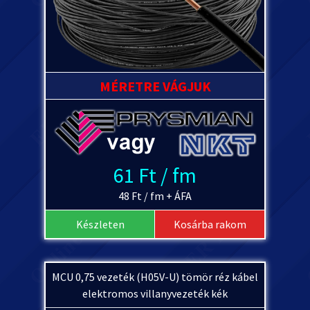
MÉRETRE VÁGJUK
61 Ft / fm
48 Ft / fm + ÁFA
Készleten
Kosárba rakom
MCU 0,75 vezeték (H05V-U) tömör réz kábel
elektromos villanyvezeték kék