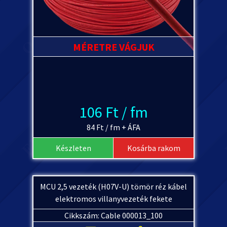
MÉRETRE VÁGJUK
106 Ft / fm
84 Ft / fm + ÁFA
Készleten
Kosárba rakom
MCU 2,5 vezeték (H07V-U) tömör réz kábel
elektromos villanyvezeték fekete
Cikkszám: Cable 000013_100