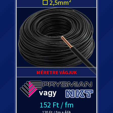
□ 2,5mm²
MÉRETRE VÁGJUK
152 Ft / fm
120 Ft / fm + ÁFA