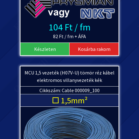
104 Ft / fm
82 Ft / fm + ÁFA
Készleten
Kosárba rakom
MCU 1,5 vezeték (H07V-U) tömör réz kábel
elektromos villanyvezeték kék
Cikkszám: Cable 000009_100
□ 1,5mm²