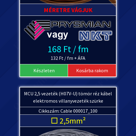
MÉRETRE VÁGJUK
168 Ft / fm
132 Ft / fm + ÁFA
Készleten
Kosárba rakom
MCU 2,5 vezeték (H07V-U) tömör réz kábel
elektromos villanyvezeték szürke
Cikkszám: Cable 000017_100
□ 2,5mm²