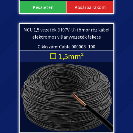
Készleten
Kosárba rakom
MCU 1,5 vezeték (H07V-U) tömör réz kábel
elektromos villanyvezeték fekete
Cikkszám: Cable 000008_100
□ 1,5mm²