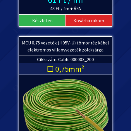
48 Ft / fm + ÁFA
Készleten
Kosárba rakom
MCU 0,75 vezeték (H05V-U) tömör réz kábel
elektromos villanyvezeték zöld/sárga
Cikkszám: Cable 000003_200
□ 0,75mm²