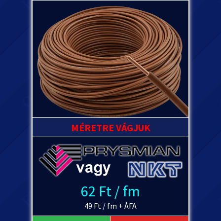
MÉRETRE VÁGJUK
62 Ft / fm
49 Ft / fm + ÁFA