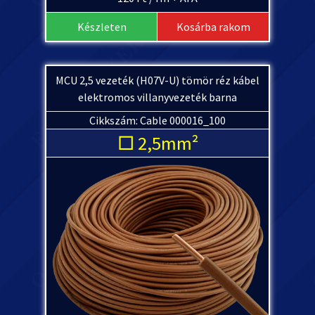
Készleten
Kosárba rakom
MCU 2,5 vezeték (H07V-U) tömör réz kábel
elektromos villanyvezeték barna
Cikkszám: Cable 000016_100
□ 2,5mm²