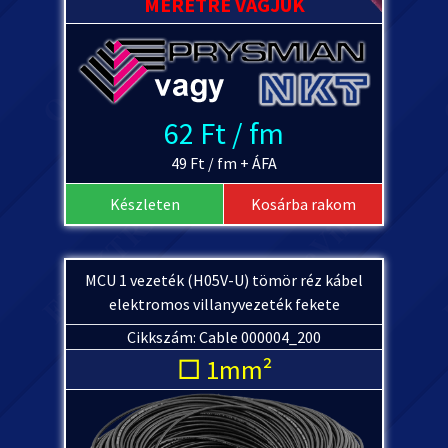
MÉRETRE VÁGJUK
62 Ft / fm
49 Ft / fm + ÁFA
Készleten
Kosárba rakom
MCU 1 vezeték (H05V-U) tömör réz kábel
elektromos villanyvezeték fekete
Cikkszám: Cable 000004_200
□ 1mm²