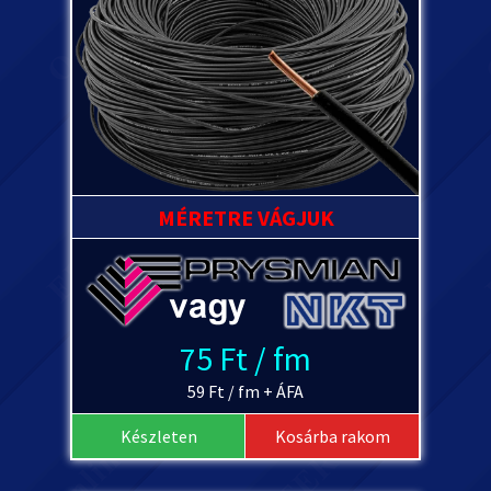
MÉRETRE VÁGJUK
75 Ft / fm
59 Ft / fm + ÁFA
Készleten
Kosárba rakom