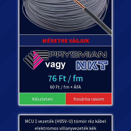
MÉRETRE VÁGJUK
76 Ft / fm
60 Ft / fm + ÁFA
Készleten
Kosárba rakom
MCU 1 vezeték (H05V-U) tömör réz kábel
elektromos villanyvezeték kék