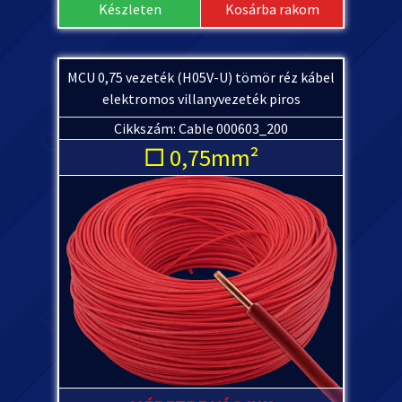
Készleten
Kosárba rakom
MCU 0,75 vezeték (H05V-U) tömör réz kábel
elektromos villanyvezeték piros
Cikkszám: Cable 000603_200
□ 0,75mm²