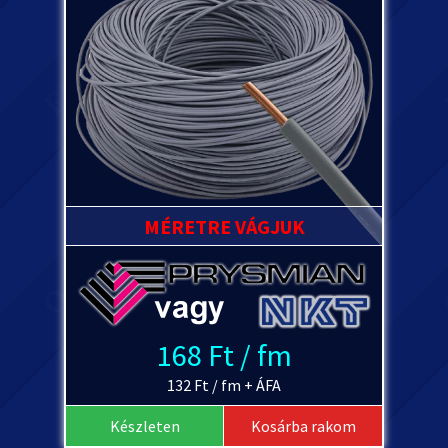
MÉRETRE VÁGJUK
168 Ft / fm
132 Ft / fm + ÁFA
Készleten
Kosárba rakom