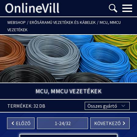
OnlineVill
Menü m
WEBSHOP
/
ERŐSÁRAMÚ VEZETÉKEK ÉS KÁBELEK
/
MCU, MMCU
VEZETÉKEK
MCU, MMCU VEZETÉKEK
TERMÉKEK: 32 DB
ELŐZŐ
1
-
24
/
32
KÖVETKEZŐ