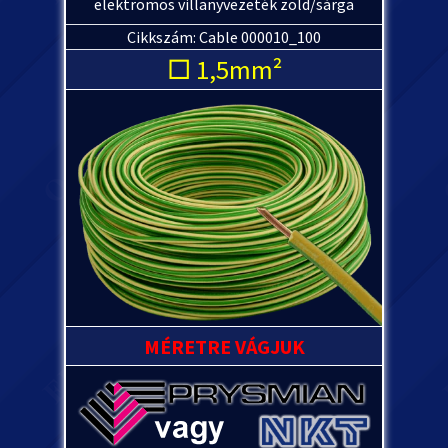
elektromos villanyvezeték zöld/sárga
Cikkszám: Cable 000010_100
□ 1,5mm²
MÉRETRE VÁGJUK