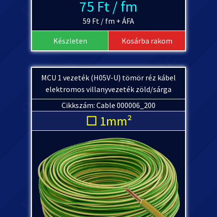
75 Ft / fm
59 Ft / fm + ÁFA
Készleten
Kosárba rakom
MCU 1 vezeték (H05V-U) tömör réz kábel
elektromos villanyvezeték zöld/sárga
Cikkszám: Cable 000006_200
□ 1mm²