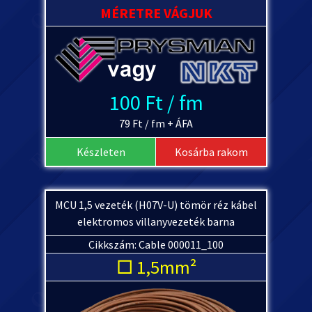
MÉRETRE VÁGJUK
100 Ft / fm
79 Ft / fm + ÁFA
Készleten
Kosárba rakom
MCU 1,5 vezeték (H07V-U) tömör réz kábel
elektromos villanyvezeték barna
Cikkszám: Cable 000011_100
□ 1,5mm²