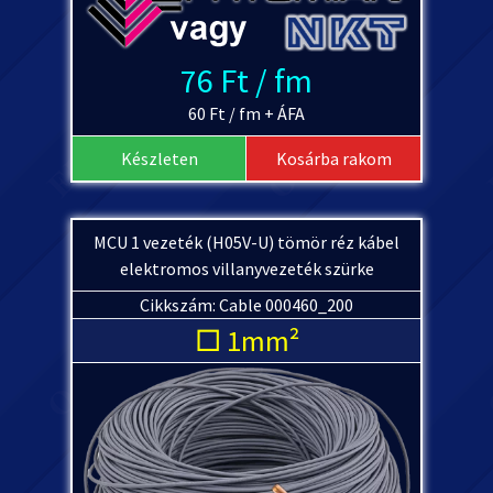
76 Ft / fm
60 Ft / fm + ÁFA
Készleten
Kosárba rakom
MCU 1 vezeték (H05V-U) tömör réz kábel
elektromos villanyvezeték szürke
Cikkszám: Cable 000460_200
□ 1mm²