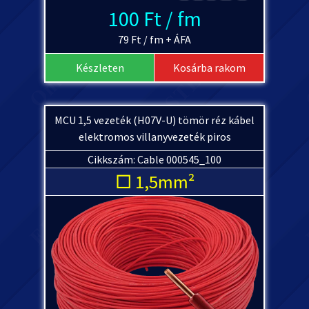
100 Ft / fm
79 Ft / fm + ÁFA
Készleten
Kosárba rakom
MCU 1,5 vezeték (H07V-U) tömör réz kábel
elektromos villanyvezeték piros
Cikkszám: Cable 000545_100
□ 1,5mm²