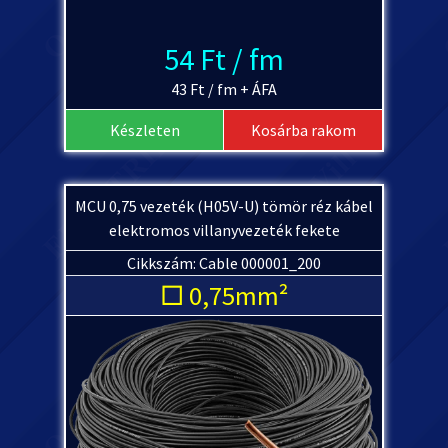
54 Ft / fm
43 Ft / fm + ÁFA
Készleten
Kosárba rakom
MCU 0,75 vezeték (H05V-U) tömör réz kábel
elektromos villanyvezeték fekete
Cikkszám: Cable 000001_200
□ 0,75mm²