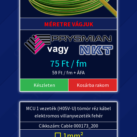
MÉRETRE VÁGJUK
75 Ft / fm
59 Ft / fm + ÁFA
Készleten
Kosárba rakom
MCU 1 vezeték (H05V-U) tömör réz kábel
elektromos villanyvezeték fehér
Cikkszám: Cable 000173_200
□ 1mm²