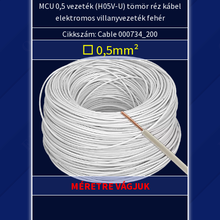
MCU 0,5 vezeték (H05V-U) tömör réz kábel
elektromos villanyvezeték fehér
Cikkszám: Cable 000734_200
□ 0,5mm²
MÉRETRE VÁGJUK