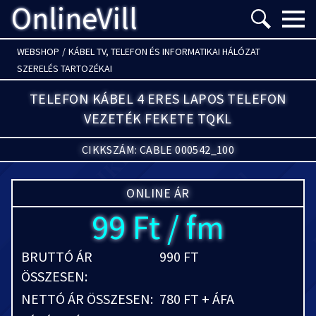
OnlineVill
Menü m
WEBSHOP
/
KÁBEL TV, TELEFON ÉS INFORMATIKAI HÁLÓZAT
SZERELÉS TARTOZÉKAI
TELEFON KÁBEL 4 ERES LAPOS TELEFON
VEZETÉK FEKETE TQKL
CIKKSZÁM: CABLE 000542_100
ONLINE ÁR
99 Ft / fm
BRUTTÓ ÁR
990 FT
ÖSSZESEN:
NETTÓ ÁR ÖSSZESEN:
780 FT + ÁFA