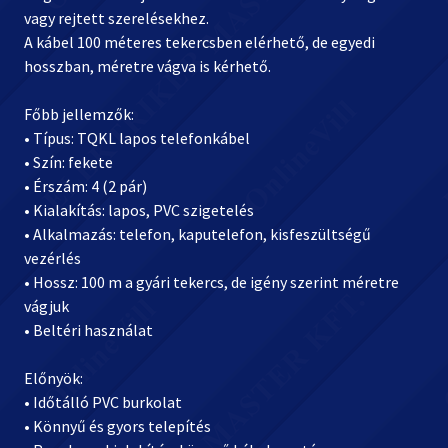
vagy rejtett szerelésekhez.
A kábel 100 méteres tekercsben elérhető, de egyedi
hosszban, méretre vágva is kérhető.
Főbb jellemzők:
• Típus: TQKL lapos telefonkábel
• Szín: fekete
• Érszám: 4 (2 pár)
• Kialakítás: lapos, PVC szigetelés
• Alkalmazás: telefon, kaputelefon, kisfeszültségű
vezérlés
• Hossz: 100 m a gyári tekercs, de igény szerint méretre
vágjuk
• Beltéri használat
Előnyök:
• Időtálló PVC burkolat
• Könnyű és gyors telepítés