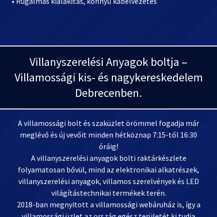
• Rugalmas kialakítás, könnyű kábelvezetés
Villanyszerelési Anyagok boltja –
Villamossági kis- és nagykereskedelem
Debrecenben.
A villamossági bolt és szaküzlet örömmel fogadja már
meglévő és új vevőit minden hétköznap 7:15-től 16:30
óráig!
A villanyszerelési anyagok bolti raktárkészlete
folyamatosan bővül, mind az elektronikai alkatrészek,
villanyszerelési anyagok, villamos szerelvények és LED
világítástechnikai termékek terén.
2018-ban megnyitott a villamossági webáruház is, így a
villamossági üzlet az ország egész területét ki tudja