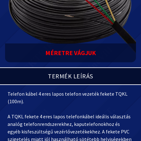
MÉRETRE VÁGJUK
TERMÉK LEÍRÁS
Telefon kábel 4 eres lapos telefon vezeték fekete TQKL
(100m).
A TQKL fekete 4 eres lapos telefonkábel ideális választás
analóg telefonrendszerekhez, kaputelefonokhoz és
egyéb kisfeszültségű vezérlővezetékekhez. A fekete PVC
szigetelés miatt jól használható sötétebb helyiségekben