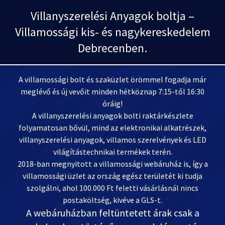
Villanyszerelési Anyagok boltja –
Villamossági kis- és nagykereskedelem
Debrecenben.
A villamossági bolt és szaküzlet örömmel fogadja már
meglévő és új vevőit minden hétköznap 7:15-től 16:30
óráig!
A villanyszerelési anyagok bolti raktárkészlete
folyamatosan bővül, mind az elektronikai alkatrészek,
villanyszerelési anyagok, villamos szerelvények és LED
világítástechnikai termékek terén.
2018-ban megnyitott a villamossági webáruház is, így a
villamossági üzlet az ország egész területét ki tudja
szolgálni, ahol 100.000 Ft feletti vásárlásnál nincs
postaköltség, kivéve a GLS-t.
A webáruházban feltüntetett árak csak a