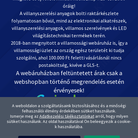
óráig!
A villanyszerelési anyagok bolti raktárkészlete
folyamatosan bővül, mind az elektronikai alkatrészek,
villanyszerelési anyagok, villamos szerelvények és LED
világítástechnikai termékek terén.
2018-ban megnyitott a villamossági webáruház is, így a
villamossági üzlet az ország egész területét ki tudja
szolgálni, ahol 100.000 Ft feletti vásárlásnál nincs
postaköltség, kivéve a GLS-t.
A webáruházban feltüntetett árak csak a
webshopban történő megrendelés esetén
érvényesek!
A weboldalon a szolgáltatásaink biztosításához és a minőségi
felhasználói élmény érdekében sütiket használunk.
Ismerje meg az
Adatkezelési tájékoztatónkat
arról, hogy milyen
Kapcsolat: OnlineVill.hu +36 30 999-2888
sütiket használunk. Az oldal használatával Ön beleegyezik a cookie-
ugyfelszolgalat@onlinevill.hu
k használatába.
OTP-s Bankszámlaszámunk: 11738008-20882291