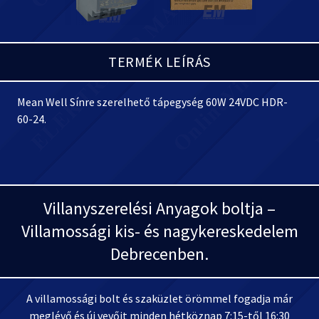
TERMÉK LEÍRÁS
Mean Well Sínre szerelhető tápegység 60W 24VDC HDR-
60-24.
Villanyszerelési Anyagok boltja –
Villamossági kis- és nagykereskedelem
Debrecenben.
A villamossági bolt és szaküzlet örömmel fogadja már
meglévő és új vevőit minden hétköznap 7:15-től 16:30