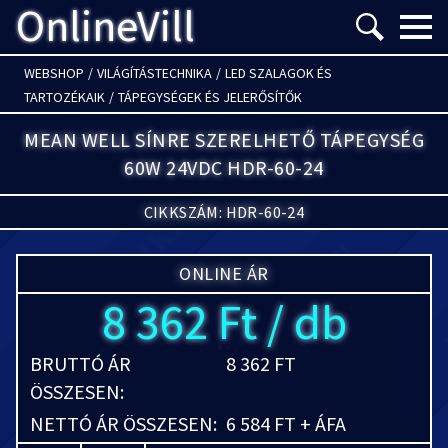
OnlineVill
Menü m
WEBSHOP
/
VILÁGÍTÁSTECHNIKA
/
LED SZALAGOK ÉS
TARTOZÉKAIK
/
TÁPEGYSÉGEK ÉS JELERŐSÍTŐK
MEAN WELL SÍNRE SZERELHETŐ TÁPEGYSÉG
60W 24VDC HDR-60-24
CIKKSZÁM: HDR-60-24
ONLINE ÁR
8 362 Ft / db
BRUTTÓ ÁR
8 362 FT
ÖSSZESEN:
NETTÓ ÁR ÖSSZESEN:
6 584 FT + ÁFA