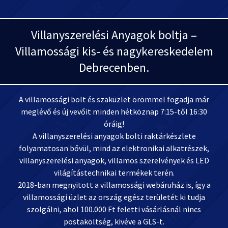
Villanyszerelési Anyagok boltja –
Villamossági kis- és nagykereskedelem
Debrecenben.
A villamossági bolt és szaküzlet örömmel fogadja már
meglévő és új vevőit minden hétköznap 7:15-től 16:30
óráig!
A villanyszerelési anyagok bolti raktárkészlete
folyamatosan bővül, mind az elektronikai alkatrészek,
villanyszerelési anyagok, villamos szerelvények és LED
világítástechnikai termékek terén.
2018-ban megnyitott a villamossági webáruház is, így a
villamossági üzlet az ország egész területét ki tudja
szolgálni, ahol 100.000 Ft feletti vásárlásnál nincs
postaköltség, kivéve a GLS-t.