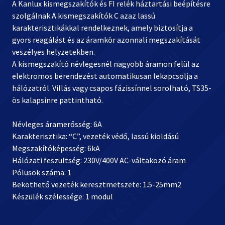
A Kanlux kismegszakítók és FI relék háztartási beépítésre
szolgálnak.A kismegszakítók C azaz lassú
karakterisztikákkal rendelkeznek, amely biztosítja a
gyors reagálást és az áramkör azonnali megszakítását
veszélyes helyzetekben.
A kismegszakító névlegesnél nagyobb áramon felül az
elektromos berendezést automatikusan lekapcsolja a
hálózatról. Villás vagy csapos fázissínnel sorolható, TS35-
ös kalapsinre pattintható.
Névleges áramerősség: 6A
Karakterisztika: “C”, vezeték védő, lassú kioldású
Megszakítóképesség: 6kA
Hálózati feszültség: 230V/400V AC-váltakozó áram
Pólusok száma: 1
Beköthető vezeték keresztmetszete: 1.5-25mm2
Készülék szélessége: 1 modul