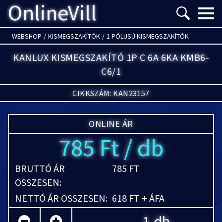
OnlineVill
Menü m
WEBSHOP
/
KISMEGSZAKÍTÓK
/
1 PÓLUSÚ KISMEGSZAKÍTÓK
KANLUX KISMEGSZAKÍTÓ 1P C 6A 6KA KMB6-
C6/1
CIKKSZÁM: KAN23157
ONLINE ÁR
785 Ft / db
BRUTTÓ ÁR
785 FT
ÖSSZESEN:
NETTÓ ÁR ÖSSZESEN:
618 FT + ÁFA
db