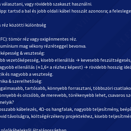
választani, vagy rövidebb szakaszt használni.
ipp: tartsd a bal és jobb oldali kábel hosszát azonosra; a felesle
s réz közötti különbség
OFC): tömör réz vagy oxigénmentes réz.
alumínium mag vékony rézréteggel bevonva.
őképesség & veszteség:
obb vezetőképesség, kisebb ellenállás → kevesebb feszültségesés,
nagyobb ellenállás (≈1,6× a rézhez képest) → rövidebb hosszig id
ik és nagyobb a veszteség.
nika & szerelhetőség:
ugalmasabb, tartósabb, könnyebb forrasztani, többszöri csatlakozt
könnyebb és olcsóbb, de merevebb, törékenyebb lehet, csavaros sz
melyik?
hosszabb kábelezés, 4Ω-os hangfalak, nagyobb teljesítmény, beépí
rövid távolságra, költségérzékeny projektekhez, kisebb teljesítm
szórókábelekről általánosságban