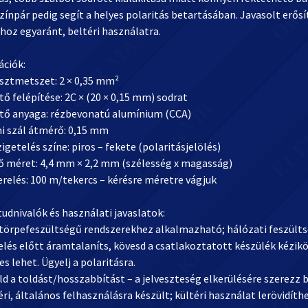
zínpár pedig segít a helyes polaritás betartásában. Javasolt erő
hoz egyaránt, beltéri használatra.
ációk:
sztmetszet: 2 × 0,35 mm²
ő felépítése: 2C × (20 × 0,15 mm) sodrat
tő anyaga: rézbevonatú alumínium (CCA)
i szál átmérő: 0,15 mm
etelés színe: piros – fekete (polaritásjelölés)
ő méret: 4,4 mm × 2,2 mm (szélesség x magasság)
relés: 100 m/tekercs – kérésre méretre vágjuk
udnivalók és használati javaslatok:
 törpefeszültségű rendszerekhez alkalmazható; hálózati feszültsé
elés előtt áramtalaníts, kövesd a csatlakoztatott készülék kézikön
s lehet. Ügyelj a polaritásra.
d a toldást/hosszabbítást – a jelveszteség elkerülésére szerezz
ri, általános felhasználásra készült; kültéri használat lerövidíth