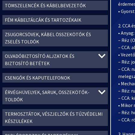
érdemes 
TÖMSZELENCÉK ÉS KÁBELBEVEZETŐK
• Gyorst
FÉM KÁBELTÁLCÁK ÉS TARTOZÉKAIK
2. CCA é
• Anyag:
ZSUGORCSÖVEK, KÁBEL ÖSSZEKÖTŐK ÉS
– Réz (
ZSELÉS TOLDÓK
– CCA: 
• Vezet
OLVADÓBIZTOSÍTÓ ALJZATOK ÉS
– Réz: j
BIZTOSÍTÓ BETÉTEK
– CCA: 
melegsz
CSENGŐK ÉS KAPUTELEFONOK
• Mecha
– Réz: r
ÉRVÉGHÜVELYEK, SARUK, ÖSSZEKÖTŐK-
– CCA: 
TOLDÓK
• Mikor 
– Réz: 
TERMOSZTÁTOK, VÉSZJELZŐK ÉS TŰZVÉDELMI
– CCA: 
KÉSZÜLÉKEK
3. Hang