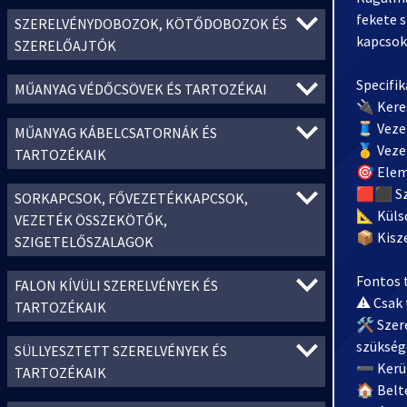
fekete s
SZERELVÉNYDOBOZOK, KÖTŐDOBOZOK ÉS
kapcsok
SZERELŐAJTÓK
Specifik
MŰANYAG VÉDŐCSÖVEK ÉS TARTOZÉKAI
🔌 Kere
🧵 Vezet
MŰANYAG KÁBELCSATORNÁK ÉS
🥇 Veze
TARTOZÉKAIK
🎯 Elem
🟥⬛ Szig
SORKAPCSOK, FŐVEZETÉKKAPCSOK,
📐 Küls
VEZETÉK ÖSSZEKÖTŐK,
📦 Kisze
SZIGETELŐSZALAGOK
Fontos t
FALON KÍVÜLI SZERELVÉNYEK ÉS
⚠️ Csak
TARTOZÉKAIK
🛠️ Szer
szüksége
SÜLLYESZTETT SZERELVÉNYEK ÉS
➖ Kerül
TARTOZÉKAIK
🏠 Belté