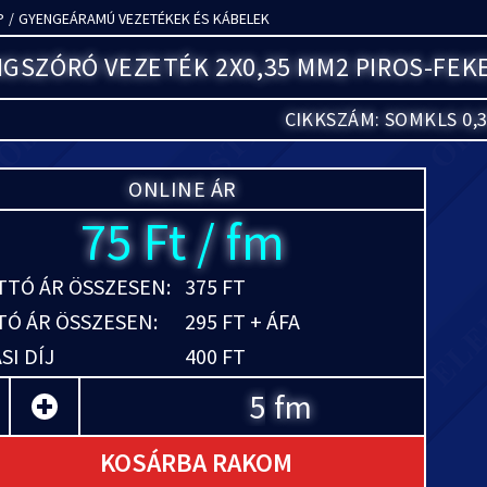
P
/
GYENGEÁRAMÚ VEZETÉKEK ÉS KÁBELEK
GSZÓRÓ VEZETÉK 2X0,35 MM2 PIROS-FEKE
CIKKSZÁM: SOMKLS 0,
ONLINE ÁR
75 Ft / fm
TÓ ÁR ÖSSZESEN:
375 FT
Ó ÁR ÖSSZESEN:
295 FT + ÁFA
SI DÍJ
400 FT
fm
KOSÁRBA RAKOM