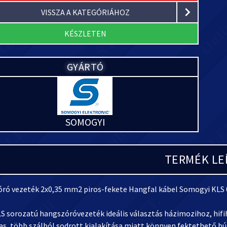
VISSZA A KATEGÓRIÁHOZ
KÉSZLETEN
GYÁRTÓ
SOMOGYI
TERMÉK LE
ró vezeték 2x0,35 mm2 piros-fekete Hangfal kábel Somogyi KLS 0
LS sorozatú hangszóróvezeték ideális választás házimozihoz, hifi
s, több szálból sodrott kialakítása miatt könnyen fektethető bú