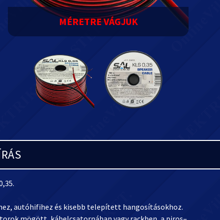
MÉRETRE VÁGJUK
ÍRÁS
,35.
hez, autóhifihez és kisebb telepített hangosításokhoz.
torok mögött, kábelcsatornában vagy rackben, a piros–