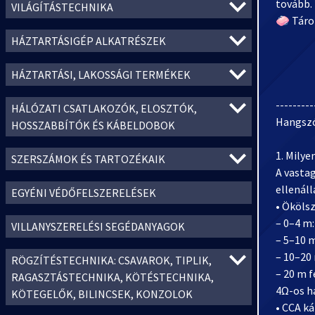
tovább.
VILÁGÍTÁSTECHNIKA
🧼 Tárol
HÁZTARTÁSIGÉP ALKATRÉSZEK
HÁZTARTÁSI, LAKOSSÁGI TERMÉKEK
---------
HÁLÓZATI CSATLAKOZÓK, ELOSZTÓK,
Hangszó
HOSSZABBÍTÓK ÉS KÁBELDOBOK
1. Milye
SZERSZÁMOK ÉS TARTOZÉKAIK
A vastag
ellenáll
EGYÉNI VÉDŐFELSZERELÉSEK
• Ökölsz
– 0–4 m
VILLANYSZERELÉSI SEGÉDANYAGOK
– 5–10 
– 10–20
RÖGZÍTÉSTECHNIKA: CSAVAROK, TIPLIK,
– 20 m f
RAGASZTÁSTECHNIKA, KÖTÉSTECHNIKA,
4Ω-os h
KÖTEGELŐK, BILINCSEK, KONZOLOK
• CCA k