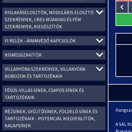
KISLAKÁSELOSZTÓK, MODULÁRIS ELOSZTÓ
SZEKRÉNYEK, ÜRES MŰANYAG ÉS FÉM
SZEKRÉNYEK, KIEGÉSZÍTŐK
FI RELÉK - ÁRAMVÉDŐ KAPCSOLÓK
KISMEGSZAKÍTÓK
VILLANYÓRA SZEKRÉNYEK, VILLANYÓRA
DOBOZOK ÉS TARTOZÉKAIK
FÉSŰS-VILLÁS SÍNEK, CSAPOS SÍNEK ÉS
TARTOZÉKAIK
Hangszó
RÉZSÍNEK, GYŰJTŐSÍNEK, FÖLDELŐ SÍNEK ÉS
TARTOZÉKAIK - POTENCIÁL KIEGYENLÍTŐK,
A SAL K
KALAPSÍNEK
Rugalma