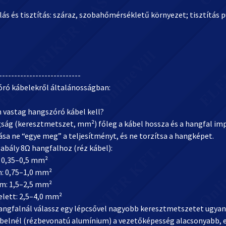
ás és tisztítás: száraz, szobahőmérsékletű környezet; tisztítás pu
---------------------------
ró kábelekről általánosságban:
n vastag hangszóró kábel kell?
ság (keresztmetszet, mm²) főleg a kábel hossza és a hangfal imped
ása ne “egye meg” a teljesítményt, és ne torzítsa a hangképet.
abály 8Ω hangfalhoz (réz kábel):
: 0,35–0,5 mm²
m: 0,75–1,0 mm²
 m: 1,5–2,5 mm²
elett: 2,5–4,0 mm²
angfalnál válassz egy lépcsővel nagyobb keresztmetszetet ugyana
ábelnél (rézbevonatú alumínium) a vezetőképesség alacsonyabb, ez