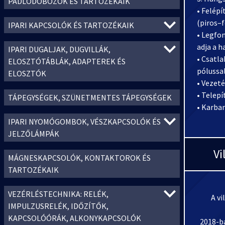
PADLÓDOBOZOK ÉS TARTOZÉKAIK
• Felépí
(piros–f
IPARI KAPCSOLÓK ÉS TARTOZÉKAIK
• Legfo
adja a h
IPARI DUGALJAK, DUGVILLÁK,
• Csatla
ELOSZTÓTÁBLÁK, ADAPTEREK ÉS
pólussal
ELOSZTÓK
• Vezeté
• Telepí
TÁPEGYSÉGEK, SZÜNETMENTES TÁPEGYSÉGEK
• Karba
IPARI NYOMÓGOMBOK, VÉSZKAPCSOLÓK ÉS
JELZŐLÁMPÁK
Vi
MÁGNESKAPCSOLÓK, KONTAKTOROK ÉS
TARTOZÉKAIK
VEZÉRLÉSTECHNIKA: RELÉK,
A vi
IMPULZUSRELÉK, IDŐZÍTŐK,
KAPCSOLÓÓRÁK, ALKONYKAPCSOLÓK
2018-ba