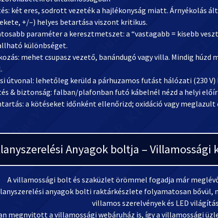
tés: két eres, sodrott vezeték a hajlékonyság miatt. Árnyékolás á
ekete, +/–) helyes betartása viszont kritikus.
ntosabb paraméter a keresztmetszet: a “vastagabb = kisebb vesz
allható különbséget.
kozás: mehet csupasz vezető, banándugó vagy villa. Mindig húzd m
.
si útvonal: lehetőleg kerüld a párhuzamos futást hálózati (230 V)
tés & biztonság: falban/plafonban futó kábelnél nézd a helyi előí
ntartás: a kötéseket időnként ellenőrizd; oxidáció vagy meglazul
llanyszerelési Anyagok boltja – Villamosság
A villamossági bolt és szaküzlet örömmel fogadja már meglévő 
llanyszerelési anyagok bolti raktárkészlete folyamatosan bővül, m
villamos szerelvények és LED világítá
n megnyitott a villamossági webáruház is, így a villamossági üzlet