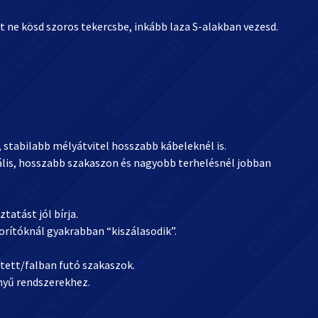
get ne kösd szoros tekercsbe, inkább laza S-alakban vezesd.
 stabilabb mélyátvitel hosszabb kábeleknél is.
eális, hosszabb szakaszon és nagyobb terhelésnél jobban
atást jól bírja.
orítóknál gyakrabban “kiszálasodik”.
tett/falban futó szakaszok.
ényű rendszerekhez.