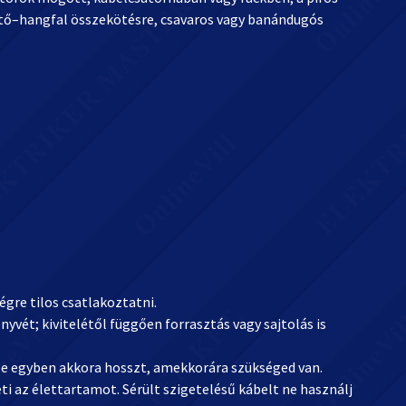
sítő–hangfal összekötésre, csavaros vagy banándugós
gre tilos csatlakoztatni.
yvét; kivitelétől függően forrasztás vagy sajtolás is
 be egyben akkora hosszt, amekkorára szükséged van.
eti az élettartamot. Sérült szigetelésű kábelt ne használj