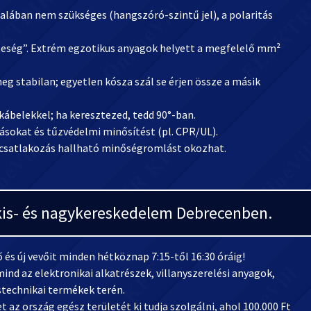
ltalában nem szükséges (hangszóró-szintű jel), a polaritás
teség”. Extrém egzotikus anyagok helyett a megfelelő mm²
eg stabilan; egyetlen kósza szál se érjen össze a másik
 kábelekkel; ha keresztezed, tedd 90°-ban.
rásokat és tűzvédelmi minősítést (pl. CPR/UL).
t csatlakozás hallható minőségromlást okozhat.
i kis- és nagykereskedelem Debrecenben.
és új vevőit minden hétköznap 7:15-től 16:30 óráig!
ind az elektronikai alkatrészek, villanyszerelési anyagok,
stechnikai termékek terén.
 az ország egész területét ki tudja szolgálni, ahol 100.000 Ft