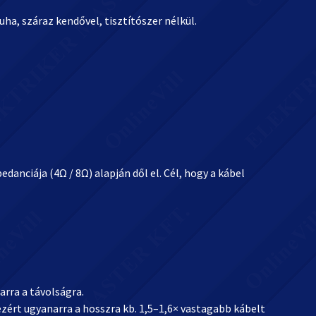
ha, száraz kendővel, tisztítószer nélkül.
anciája (4Ω / 8Ω) alapján dől el. Cél, hogy a kábel
rra a távolságra.
ért ugyanarra a hosszra kb. 1,5–1,6× vastagabb kábelt