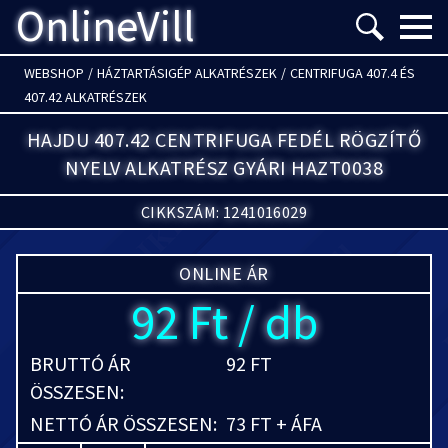
OnlineVill
Menü m
WEBSHOP
/
HÁZTARTÁSIGÉP ALKATRÉSZEK
/
CENTRIFUGA 407.4 ÉS
407.42 ALKATRÉSZEK
HAJDU 407.42 CENTRIFUGA FEDÉL RÖGZÍTŐ
NYELV ALKATRÉSZ GYÁRI HAZT0038
CIKKSZÁM: 1241016029
ONLINE ÁR
92 Ft / db
BRUTTÓ ÁR
92 FT
ÖSSZESEN:
NETTÓ ÁR ÖSSZESEN:
73 FT + ÁFA