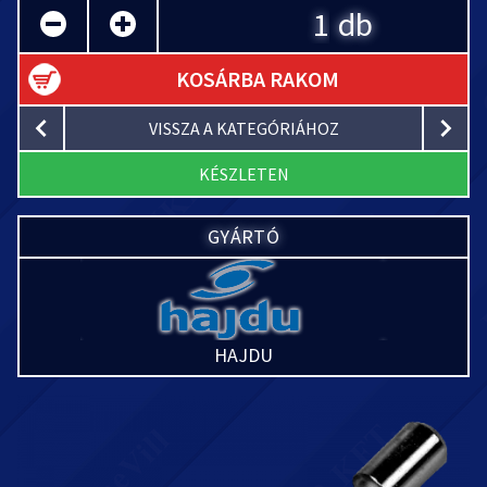
db
KOSÁRBA RAKOM
VISSZA A KATEGÓRIÁHOZ
KÉSZLETEN
GYÁRTÓ
HAJDU