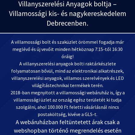
Villanyszerelési Anyagok boltja –
Villamossági kis- és nagykereskedelem
Debrecenben.
A villamossági bolt és szaküzlet örömmel fogadja már
meglévő és új vevőit minden hétköznap 7:15-től 16:30
óráig!
A villanyszerelési anyagok bolti raktárkészlete
folyamatosan bővül, mind az elektronikai alkatrészek,
villanyszerelési anyagok, villamos szerelvények és LED
világítástechnikai termékek terén.
2018-ban megnyitott a villamossági webáruház is, így a
villamossági üzlet az ország egész területét ki tudja
szolgálni, ahol 100.000 Ft feletti vásárlásnál nincs
postaköltség, kivéve a GLS-t.
A webáruházban feltüntetett árak csak a
webshopban történő megrendelés esetén