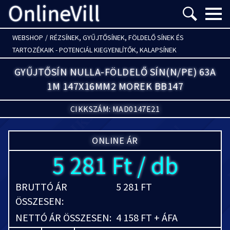
OnlineVill
Menü m
WEBSHOP
/
RÉZSÍNEK, GYŰJTŐSÍNEK, FÖLDELŐ SÍNEK ÉS
TARTOZÉKAIK - POTENCIÁL KIEGYENLÍTŐK, KALAPSÍNEK
GYŰJTŐSÍN NULLA-FÖLDELŐ SÍN(N/PE) 63A
1M 147X16MM2 MOREK BB147
CIKKSZÁM: MAD0147E21
ONLINE ÁR
5 281 Ft / db
BRUTTÓ ÁR
5 281 FT
ÖSSZESEN:
NETTÓ ÁR ÖSSZESEN:
4 158 FT + ÁFA