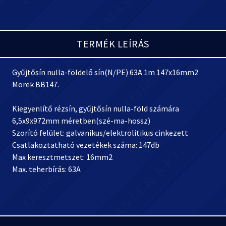
TERMÉK LEÍRÁS
Gyűjtősín nulla-földelő sín(N/PE) 63A 1m 147x16mm2
Morek BB147.
Kiegyenlítő rézsín, gyűjtősín nulla-föld számára
6,5x9x972mm méretben(szé-ma-hossz)
Szorító felület: galvanikus/elektrolitikus cinkezett
Csatlakoztatható vezetékek száma: 147db
Max keresztmetszet: 16mm2
Max. teherbírás: 63A