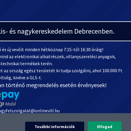
i kis- és nagykereskedelem Debrecenben.
és új vevőit minden hétköznap 7:15-től 16:30 óráig!
ind az elektronikai alkatrészek, villanyszerelési anyagok,
stechnikai termékek terén.
 az ország egész területét ki tudja szolgálni, ahol 100.000 Ft
ltség, kivéve a GLS-t.
an történő megrendelés esetén érvényesek!
 ugyfelszolgalat@onlinevill.hu
1738008-20882291
ti forrás állományával cégünk rendelkezik. A termékképek és termék kategória
További információk
Elfogad