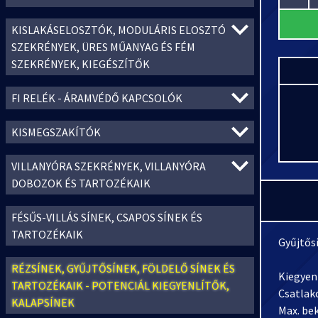
KISLAKÁSELOSZTÓK, MODULÁRIS ELOSZTÓ
SZEKRÉNYEK, ÜRES MŰANYAG ÉS FÉM
SZEKRÉNYEK, KIEGÉSZÍTŐK
FI RELÉK - ÁRAMVÉDŐ KAPCSOLÓK
KISMEGSZAKÍTÓK
VILLANYÓRA SZEKRÉNYEK, VILLANYÓRA
DOBOZOK ÉS TARTOZÉKAIK
FÉSŰS-VILLÁS SÍNEK, CSAPOS SÍNEK ÉS
TARTOZÉKAIK
Gyűjtős
RÉZSÍNEK, GYŰJTŐSÍNEK, FÖLDELŐ SÍNEK ÉS
Kiegyen
TARTOZÉKAIK - POTENCIÁL KIEGYENLÍTŐK,
Csatlak
KALAPSÍNEK
Max. be