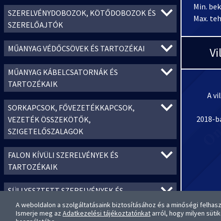
Min. be
SZERELVÉNYDOBOZOK, KÖTŐDOBOZOK ÉS
Max. teh
SZERELŐAJTÓK
MŰANYAG VÉDŐCSÖVEK ÉS TARTOZÉKAI
Vi
MŰANYAG KÁBELCSATORNÁK ÉS
TARTOZÉKAIK
A vi
SORKAPCSOK, FŐVEZETÉKKAPCSOK,
2018-ba
VEZETÉK ÖSSZEKÖTŐK,
SZIGETELŐSZALAGOK
FALON KÍVÜLI SZERELVÉNYEK ÉS
TARTOZÉKAIK
SÜLLYESZTETT SZERELVÉNYEK ÉS
TARTOZÉKAIK
A weboldalon a szolgáltatásaink biztosításához és a minőségi felhas
A termé
Ismerje meg az
Adatkezelési tájékoztatónkat
arról, hogy milyen süti