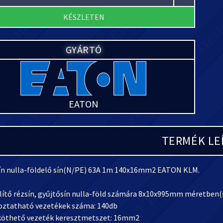
KÉSZLETEN
GYÁRTÓ
EATON
TERMÉK LE
ín nulla-földelő sín(N/PE) 63A 1m 140x16mm2 EATON KLM.
lítő rézsín, gyűjtősín nulla-föld számára 8x10x995mm méretben
oztatható vezetékek száma: 140db
köthető vezeték keresztmetszet: 16mm2