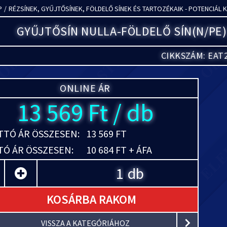
P
/
RÉZSÍNEK, GYŰJTŐSÍNEK, FÖLDELŐ SÍNEK ÉS TARTOZÉKAIK - POTENCIÁL 
GYŰJTŐSÍN NULLA-FÖLDELŐ SÍN(N/PE)
CIKKSZÁM: EAT
ONLINE ÁR
13 569 Ft / db
TÓ ÁR ÖSSZESEN:
13 569 FT
Ó ÁR ÖSSZESEN:
10 684 FT + ÁFA
db
KOSÁRBA RAKOM
VISSZA A KATEGÓRIÁHOZ