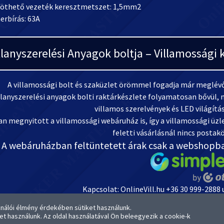
köthető vezeték keresztmetszet: 1,5mm2
erbírás: 63A
llanyszerelési Anyagok boltja – Villamosság
A villamossági bolt és szaküzlet örömmel fogadja már meglévő 
llanyszerelési anyagok bolti raktárkészlete folyamatosan bővül, m
villamos szerelvények és LED világítá
n megnyitott a villamossági webáruház is, így a villamossági üzlet
feletti vásárlásnál nincs postakö
A webáruházban feltüntetett árak csak a webshopb
Kapcsolat: OnlineVill.hu +36 30 999-2888
OTP-s Bankszámlaszámunk: 1
ználói élmény érdekében sütiket használunk.
kképek és termék kategória képek az Elektriker Master Kft. tulajdona. A képek erede
ket használunk. Az oldal használatával Ön beleegyezik a cookie-k