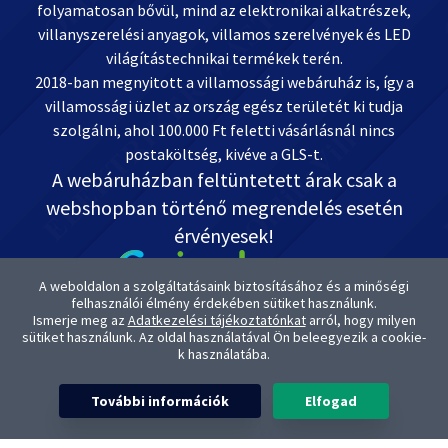
folyamatosan bővül, mind az elektronikai alkatrészek,
villanyszerelési anyagok, villamos szerelvények és LED
világítástechnikai termékek terén.
2018-ban megnyitott a villamossági webáruház is, így a
villamossági üzlet az ország egész területét ki tudja
szolgálni, ahol 100.000 Ft feletti vásárlásnál nincs
postaköltség, kivéve a GLS-t.
A webáruházban feltüntetett árak csak a
webshopban történő megrendelés esetén
érvényesek!
A weboldalon a szolgáltatásaink biztosításához és a minőségi
felhasználói élmény érdekében sütiket használunk.
Ismerje meg az
Adatkezelési tájékoztatónkat
arról, hogy milyen
Kapcsolat: OnlineVill.hu +36 30 999-2888
sütiket használunk. Az oldal használatával Ön beleegyezik a cookie-
ugyfelszolgalat@onlinevill.hu
k használatába.
OTP-s Bankszámlaszámunk: 11738008-20882291
A termékképek és termék kategória képek az Elektriker Master Kft.
További információk
Elfogad
tulajdona. A képek eredeti forrás állományával cégünk rendelkezik. A
termékképek és termék kategória képek üzleti felhasználása szigorúan