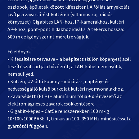
oszlopok, épületek között kifeszíteni. A fóliás árnyékolás
javítja a zavartűrést kültéren (villamos zaj, rádiós
környezet). Gigabites LAN-hoz, IP-kamerákhoz, kültéri
AP-khoz, pont-pont hidakhoz ideális. A tekercs hossza:
500 m de igény szerint méretre vágjuk.
Fő előnyök
• Kifeszítésre tervezve – a beépített (külön köpenyes) acél
feszítőszál tartja a húzóerőt; a LAN-kábel nem nyúlik,
nem süllyed.
• Kültéri, UV-álló köpeny – időjárás-, napfény- és
nedvességálló külső burkolat kültéri nyomvonalakhoz.
• Zavarvédett (FTP) – alumínium fólia + drénvezető az
elektromágneses zavarok csökkentésére.
• Gigabit-képes – Cat5e rendszerekben 100 m-ig
10/100/1000BASE-T, tipikusan 100–350 MHz minősítéssel a
gyártótól függően.