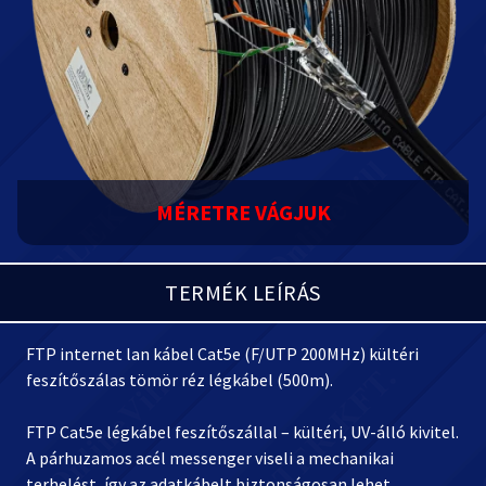
MÉRETRE VÁGJUK
TERMÉK LEÍRÁS
FTP internet lan kábel Cat5e (F/UTP 200MHz) kültéri
feszítőszálas tömör réz légkábel (500m).
FTP Cat5e légkábel feszítőszállal – kültéri, UV-álló kivitel.
A párhuzamos acél messenger viseli a mechanikai
terhelést, így az adatkábelt biztonságosan lehet