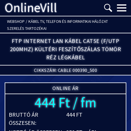
OnlineVill
Menü m
WEBSHOP
/
KÁBEL TV, TELEFON ÉS INFORMATIKAI HÁLÓZAT
SZERELÉS TARTOZÉKAI
FTP INTERNET LAN KÁBEL CAT5E (F/UTP
200MHZ) KÜLTÉRI FESZÍTŐSZÁLAS TÖMÖR
RÉZ LÉGKÁBEL
CIKKSZÁM: CABLE 000390_500
ONLINE ÁR
444 Ft / fm
BRUTTÓ ÁR
444 FT
ÖSSZESEN: