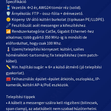
Specifikáció
🧵 Vezetők: 4×2 ér, AWG24 tömör réz (solid).
🛡️ Árnyékolás: FTP – össz-fólia + drénvezető.
🌞 Köpeny: UV-álló kültéri burkolat (tipikusan PE/LLDPE).
🧷 Feszítőszál: acél messenger a kifeszítéshez.
📶 Rendszerkategória: Cat5e, Gigabit Ethernet-hez
alkalmas; több gyártó 350 MHz-ig is minősíti de
előfordulhat, hogy csak 100 Mhz.
🌡️ Üzemi/telepítési környezet: kültéri, széles
hőmérséklet-tartomány; fix telepítéshez (nem patch-
kábel).
📏 Min. hajlítási sugár: ≈ 6× a külső átmérő (jó telepítési
gyakorlat).
🧰 Felhasználás: épület–épület átkötés, oszlopköz, IP-
kamerák, kültéri AP-k/PoE eszközök.
Telepítési tippek
• A kábelt a messenger szálra kell rögzíteni (bilincsek,
span clamp), az adatkábelt nem szabad húzóterhelni.