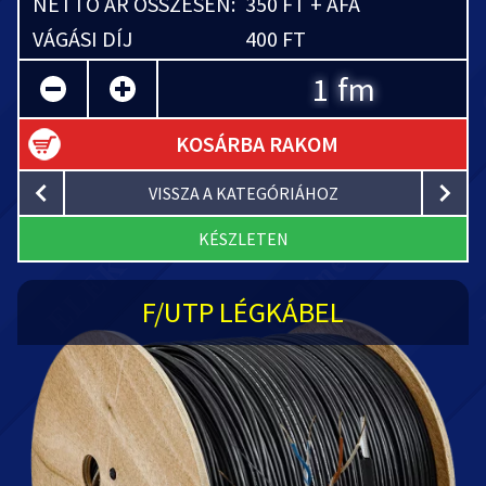
NETTÓ ÁR ÖSSZESEN:
350 FT + ÁFA
VÁGÁSI DÍJ
400 FT
fm
KOSÁRBA RAKOM
VISSZA A KATEGÓRIÁHOZ
KÉSZLETEN
F/UTP LÉGKÁBEL