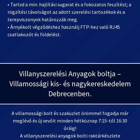
• Tartsd a min. hajlítási sugarat és a fokozatos feszítést; a
rögzítési távolságot az adott szerelési tartozékok és a
terepviszonyok határozzák meg.
• Árnyékolt végződéshez használj FTP-hez való RJ45
csatlakozót és földelést.
Villanyszerelési Anyagok boltja –
Villamossági kis- és nagykereskedelem
Debrecenben.
A villamossági bolt és szaküzlet örömmel fogadja már
meglévő és új vevőit minden hétköznap 7:15-től 16:30
óráig!
A villanyszerelési anyagok bolti raktárkészlete