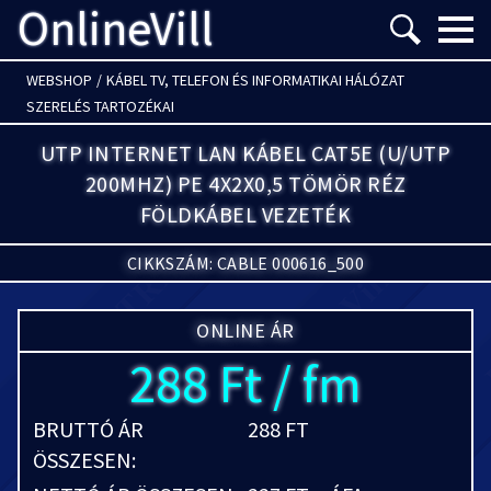
OnlineVill
Menü m
WEBSHOP
/
KÁBEL TV, TELEFON ÉS INFORMATIKAI HÁLÓZAT
SZERELÉS TARTOZÉKAI
UTP INTERNET LAN KÁBEL CAT5E (U/UTP
200MHZ) PE 4X2X0,5 TÖMÖR RÉZ
FÖLDKÁBEL VEZETÉK
CIKKSZÁM: CABLE 000616_500
ONLINE ÁR
288 Ft / fm
BRUTTÓ ÁR
288 FT
ÖSSZESEN: