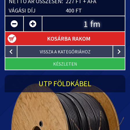
NETTÓ ÁR ÖSSZESEN:
227 FT + ÁFA
VÁGÁSI DÍJ
400 FT
fm
KOSÁRBA RAKOM
VISSZA A KATEGÓRIÁHOZ
KÉSZLETEN
UTP FÖLDKÁBEL