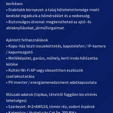
kerítésen.
• Stabilabb környezet: a talaj hőtehetetlensége miatt
kevésbé ingadozik a hőmérséklet és a nedvesség.
• Biztonságos útvonal: megkerülheted az ajtó- és
ablaknyílásokat, járműforgalmat.
Ajánlott felhasználások
• Kapu–ház közti összeköttetés, kaputelefon / IP-kamera
/ kapumozgató
• Melléképület, garázs, műhely, kerti iroda hálózatba
kötése
• Kültéri Wi-Fi AP vagy okosotthon eszközök
csatlakoztatása
• PV inverter / energiamenedzsment adatkapcsolata
Műszaki adatok (tipikus, tételtől függően kis eltérés
lehetséges)
• Szerkezet: 4×2×AWG24, tömör réz, sodort érpárok
• Kategória / átviteli sáv: Cat.5e, 200 MHz