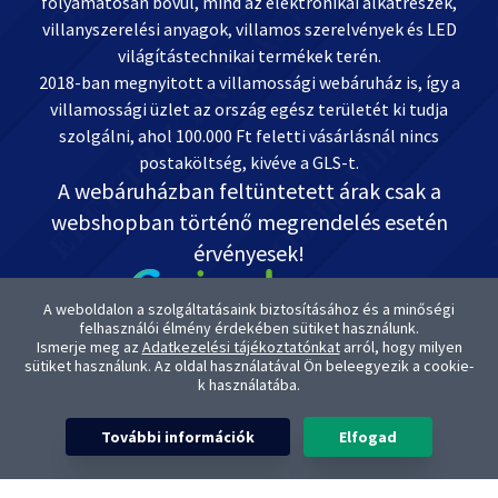
folyamatosan bővül, mind az elektronikai alkatrészek,
villanyszerelési anyagok, villamos szerelvények és LED
világítástechnikai termékek terén.
2018-ban megnyitott a villamossági webáruház is, így a
villamossági üzlet az ország egész területét ki tudja
szolgálni, ahol 100.000 Ft feletti vásárlásnál nincs
postaköltség, kivéve a GLS-t.
A webáruházban feltüntetett árak csak a
webshopban történő megrendelés esetén
érvényesek!
A weboldalon a szolgáltatásaink biztosításához és a minőségi
felhasználói élmény érdekében sütiket használunk.
Ismerje meg az
Adatkezelési tájékoztatónkat
arról, hogy milyen
Kapcsolat: OnlineVill.hu +36 30 999-2888
sütiket használunk. Az oldal használatával Ön beleegyezik a cookie-
ugyfelszolgalat@onlinevill.hu
k használatába.
OTP-s Bankszámlaszámunk: 11738008-20882291
A termékképek és termék kategória képek az Elektriker Master Kft.
További információk
Elfogad
tulajdona. A képek eredeti forrás állományával cégünk rendelkezik. A
termékképek és termék kategória képek üzleti felhasználása szigorúan