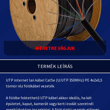
MÉRETRE VÁGJUK
TERMÉK LEÍRÁS
UTP internet lan kábel Cat5e (U/UTP 350MHz) PE 4x2x0,5
tömör réz földkábel vezeték.
A földbe fektethető UTP kábel akkor ideális, ha két
épületet, kaput, kamerát vagy kerti irodát szeretnél
megbízhatóan összekötni. A föld alatti vezetés előnyei: