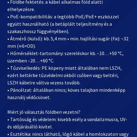
• Földbe fektetés: a kábel alkalmas föld alatti
elhelyezésre.
• PoE-kompatibilitás: a legtöbb PoE/PoE+ eszközzel
együtt használható (a betáplált teljesítmény és a
szakaszhossz függvényében).
• Átmérő (külső): kb. 5,4 mm • min. hajlítási sugár (fix): ~32
mm (≈6×OD).
• Hőmérséklet-tartomány: szereléskor kb. –10…+50 °C,
üzemben –20…+60 °C.
• Tűzviselkedés: PE köpeny miatt általában nem LSZH,
ezért beltérbe tűzvédelmi okból csőben vagy beltéri,
LSZH kábelre váltva vezess tovább.
• Páncélzat: általában nincs; köves talajban mindenképp
használj védőcsövet.
Miért jó választás földben vezetni?
• Tartósság és védelem: kisebb esély a vandalizmusra, UV-
és időjárásálló kivitel.
• Esztétika: nincs látható, lógó kábel a homlokzaton vagy