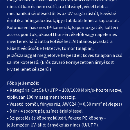
nincs útban és nem csúfítja a látványt, védettebb a
mechanikai sérülésektől és az UV-sugárzástól, kevésbé
érintik a hőingadozások, így stabilabb lehet a kapcsolat.
Különösen hasznos IP-kamerák, kapumozgatók, kültéri
access pointok, okosotthon-érzékelők vagy napelemes
inverterek hálózatba kötéséhez. Általános javaslat: a
kábelt védőcsőbe fektetve, tömör talajban,
jelzőszalaggal megjelölve helyezd el; köves talajban a cső
szinte kötelező. (Erős zavaró környezetben árnyékolt
kivitel lehet célszerű.)
Főbb jellemzők:
• Kategória: Cat.5e U/UTP – 100/1000 Mbit/s-hoz tervezve,
tipikusan 100 m szegmenshosszig.
• Vezető: tömör, fényes réz, AWG24 (≈ 0,50 mm² névleges)
• 8 ér / 4 sodort pár, színes érjelöléssel.
• Szigetelés és köpeny: kültéri, fekete PE köpeny –
jellemzően UV-álló; árnyékolás nincs (U/UTP).