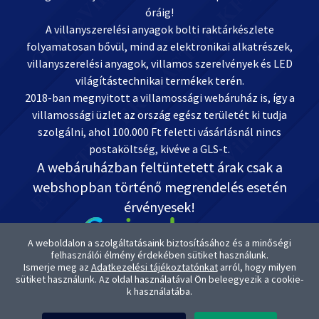
óráig!
A villanyszerelési anyagok bolti raktárkészlete
folyamatosan bővül, mind az elektronikai alkatrészek,
villanyszerelési anyagok, villamos szerelvények és LED
világítástechnikai termékek terén.
2018-ban megnyitott a villamossági webáruház is, így a
villamossági üzlet az ország egész területét ki tudja
szolgálni, ahol 100.000 Ft feletti vásárlásnál nincs
postaköltség, kivéve a GLS-t.
A webáruházban feltüntetett árak csak a
webshopban történő megrendelés esetén
érvényesek!
A weboldalon a szolgáltatásaink biztosításához és a minőségi
felhasználói élmény érdekében sütiket használunk.
Ismerje meg az
Adatkezelési tájékoztatónkat
arról, hogy milyen
Kapcsolat: OnlineVill.hu +36 30 999-2888
sütiket használunk. Az oldal használatával Ön beleegyezik a cookie-
ugyfelszolgalat@onlinevill.hu
k használatába.
OTP-s Bankszámlaszámunk: 11738008-20882291