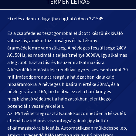
TERMÉK LEÍRÁS
Fi relés adapter dugaljba dugható Anco 321545.
Ez a csapfedeles tesztgombbal ellátott készülék kiváló
választás, amikor biztonságos és hatékony
áramvédelemre van szükség. A névleges feszültsége 240V
AC, 50Hz, és maximális teljesítménye 3600W, így alkalmas
a legtöbb háztartási és kisüzemi alkalmazásra.
A készülék kioldási ideje rendkívül gyors, kevesebb mint 30
millimásodperc alatt reagál a hálózatban kialakuló
hibaáramokra. A névleges hibaáram értéke 30mA, és a
névleges áram 16A, biztosítva ezzel a hatékony és
megbízható védelmet a hálózatokban jelentkező
potenciális veszélyek ellen.
Az IP54 védettségi osztályának köszönhetően a készülék
ellenáll az időjárás viszontagságainak, így kültéri
alkalmazásokra is ideális. Automatikusan működésbe lép,
amikor a védendő hálózatban a kialakuló hibaáram