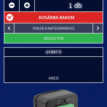
db
KOSÁRBA RAKOM
VISSZA A KATEGÓRIÁHOZ
KÉSZLETEN
GYÁRTÓ
ANCO