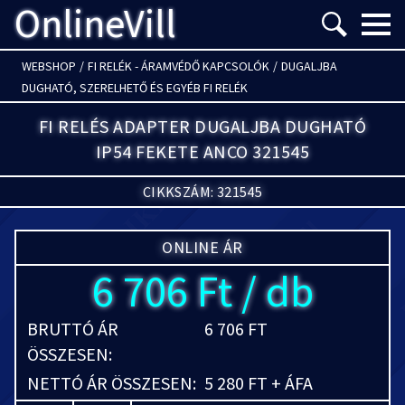
OnlineVill
Menü m
WEBSHOP
/
FI RELÉK - ÁRAMVÉDŐ KAPCSOLÓK
/
DUGALJBA
DUGHATÓ, SZERELHETŐ ÉS EGYÉB FI RELÉK
FI RELÉS ADAPTER DUGALJBA DUGHATÓ
IP54 FEKETE ANCO 321545
CIKKSZÁM: 321545
ONLINE ÁR
6 706 Ft / db
BRUTTÓ ÁR
6 706 FT
ÖSSZESEN:
NETTÓ ÁR ÖSSZESEN:
5 280 FT + ÁFA