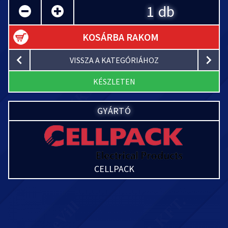
db
KOSÁRBA RAKOM
VISSZA A KATEGÓRIÁHOZ
KÉSZLETEN
GYÁRTÓ
CELLPACK