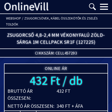
OnlineVill
Menü m
WEBSHOP
/
ZSUGORCSÖVEK, KÁBEL ÖSSZEKÖTŐK ÉS ZSELÉS
TOLDÓK
ZSUGORCSŐ 4,8-2,4 MM VÉKONYFALÚ ZÖLD-
SÁRGA 1M CELLPACK SR1F (127225)
CIKKSZÁM: CELL457293
ONLINE ÁR
432 Ft / db
BRUTTÓ ÁR
432 FT
ÖSSZESEN:
NETTÓ ÁR ÖSSZESEN:
340 FT + ÁFA