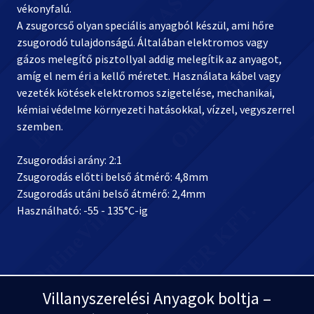
vékonyfalú.
A zsugorcső olyan speciális anyagból készül, ami hőre
zsugorodó tulajdonságú. Általában elektromos vagy
gázos melegítő pisztollyal addig melegítik az anyagot,
amíg el nem éri a kellő méretet. Használata kábel vagy
vezeték kötések elektromos szigetelése, mechanikai,
kémiai védelme környezeti hatásokkal, vízzel, vegyszerrel
szemben.
Zsugorodási arány: 2:1
Zsugorodás előtti belső átmérő: 4,8mm
Zsugorodás utáni belső átmérő: 2,4mm
Használható: -55 - 135°C-ig
Villanyszerelési Anyagok boltja –