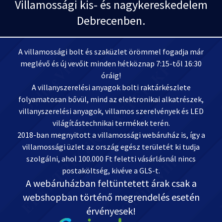
Villamossági kis- és nagykereskedelem
Debrecenben.
A villamossági bolt és szaküzlet örömmel fogadja már
meglévő és új vevőit minden hétköznap 7:15-től 16:30
óráig!
A villanyszerelési anyagok bolti raktárkészlete
folyamatosan bővül, mind az elektronikai alkatrészek,
villanyszerelési anyagok, villamos szerelvények és LED
világítástechnikai termékek terén.
2018-ban megnyitott a villamossági webáruház is, így a
villamossági üzlet az ország egész területét ki tudja
szolgálni, ahol 100.000 Ft feletti vásárlásnál nincs
postaköltség, kivéve a GLS-t.
A webáruházban feltüntetett árak csak a
webshopban történő megrendelés esetén
érvényesek!