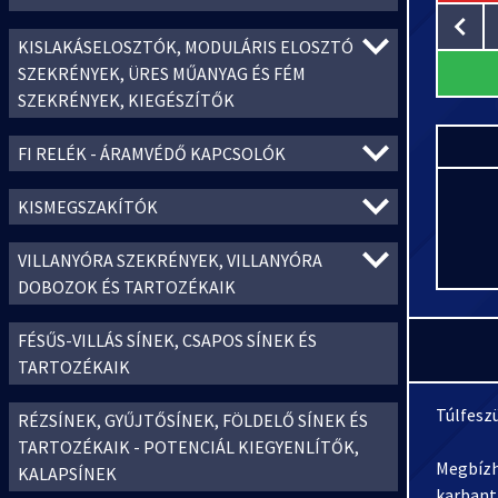
KISLAKÁSELOSZTÓK, MODULÁRIS ELOSZTÓ
SZEKRÉNYEK, ÜRES MŰANYAG ÉS FÉM
SZEKRÉNYEK, KIEGÉSZÍTŐK
FI RELÉK - ÁRAMVÉDŐ KAPCSOLÓK
KISMEGSZAKÍTÓK
VILLANYÓRA SZEKRÉNYEK, VILLANYÓRA
DOBOZOK ÉS TARTOZÉKAIK
FÉSŰS-VILLÁS SÍNEK, CSAPOS SÍNEK ÉS
TARTOZÉKAIK
Túlfesz
RÉZSÍNEK, GYŰJTŐSÍNEK, FÖLDELŐ SÍNEK ÉS
TARTOZÉKAIK - POTENCIÁL KIEGYENLÍTŐK,
Megbízh
KALAPSÍNEK
karbanta