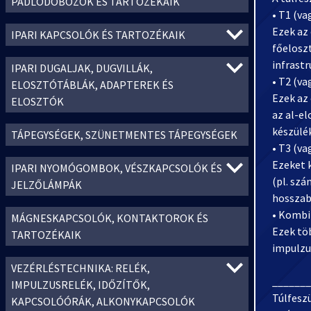
PADLÓDOBOZOK ÉS TARTOZÉKAIK
• T1 (va
Ezek az
IPARI KAPCSOLÓK ÉS TARTOZÉKAIK
főelosz
infrastr
IPARI DUGALJAK, DUGVILLÁK,
• T2 (va
ELOSZTÓTÁBLÁK, ADAPTEREK ÉS
Ezek az 
ELOSZTÓK
az al-el
készülék
TÁPEGYSÉGEK, SZÜNETMENTES TÁPEGYSÉGEK
• T3 (va
Ezeket 
IPARI NYOMÓGOMBOK, VÉSZKAPCSOLÓK ÉS
(pl. sz
JELZŐLÁMPÁK
hosszab
• Kombi
MÁGNESKAPCSOLÓK, KONTAKTOROK ÉS
Ezek tö
TARTOZÉKAIK
impulzu
VEZÉRLÉSTECHNIKA: RELÉK,
_______
IMPULZUSRELÉK, IDŐZÍTŐK,
Túlfesz
KAPCSOLÓÓRÁK, ALKONYKAPCSOLÓK