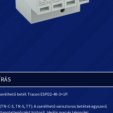
ÍRÁS
Cserélhető betét Tracon ESPD2-40-3+1P.
N-C-S, TN-S, TT). A cserélhető varisztoros betétek egyszerű
apotellenőrzést biztosít. Ideális ipari és lakossági