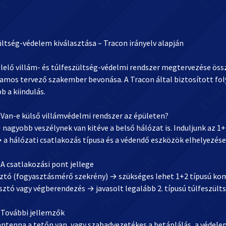
ltség-védelem kiválasztása – Tracon irányelv alapján
lelő villám- és túlfeszültség-védelmi rendszer megtervezése össz
llamos tervező szakember bevonása. A Tracon által biztosított f
 a kiindulás.
: Van-e külső villámvédelmi rendszer az épületen?
 nagyobb veszélynek van kitéve a belső hálózat is. Induljunk az 1
 a hálózati csatlakozás típusa és a védendő eszközök elhelyezés
: A csatlakozási pont jellege
sztó (fogyasztásmérő szekrény) → szükséges lehet 1+2 típusú kom
sztó vagy végberendezés → javasolt legalább 2. típusú túlfeszült
: További jellemzők
antenna a tetőn van, vagy szabadvezetékes a betáplálás, a védelem