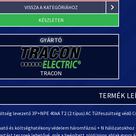
VISSZA A KATEGÓRIÁHOZ
KÉSZLETEN
GYÁRTÓ
TRACON
TERMÉK LE
ültség levezető 3P+NPE 40kA T2 (2 típus) AC Túlfeszültség védő 
ató és költséghatékony védelem háromfázisú + N hálózatokhoz (T
rtást tesznek lehetővé, míg a beépített zöld/piros ablak gyors áll