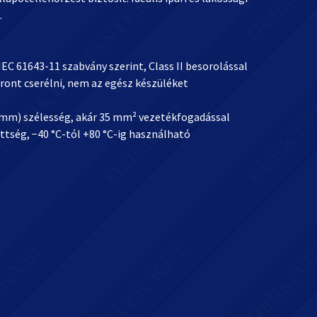
.
EC 61643-11 szabvány szerint, Class II besorolással
tront cserélni, nem az egész készüléket
2 mm) szélesség, akár 35 mm² vezetékfogadással
ttség, −40 °C-tól +80 °C-ig használható