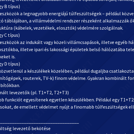
gy B típus)
 eszközök a legnagyobb energiájú túlfeszültségek – például közve
tó táblájában, a villámvédelmi rendszer részeként alkalmazzák ő
uktúra (kábelek, vezetékek, elosztók) védelmére szolgálnak.
gy C típus)
eszközök az indukált vagy közeli villámcsapások, illetve egyéb h
osztókba, illetve ipari és lakossági épületek belső hálózatába te
eket is.
gy D típus)
közvetlenül a készülékek közelében, például dugaljba csatlakozta
ámítógépek, routerek, TV-k) finom védelme. Gyakran kombinált fo
bítókban.
nált levezetők (pl. T1+T2, T2+T3)
bb funkciót egyesítenek egyetlen készülékben. Például egy T1+T2
sokat, de emellett védelmet nyújt a finomabb túlfeszültségek el
_________________________________
ültség levezető bekötése