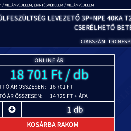
P
/
VILLÁMVÉDELEM, ÉRINTÉSVÉDELEM
/
VILLÁMVÉDELEM
ÚLFESZÜLTSÉG LEVEZETŐ 3P+NPE 40KA T2
CSERÉLHETŐ BET
CIKKSZÁM: TRCNESP
ONLINE ÁR
18 701 Ft / db
TÓ ÁR ÖSSZESEN:
18 701 FT
Ó ÁR ÖSSZESEN:
14 725 FT + ÁFA
db
KOSÁRBA RAKOM