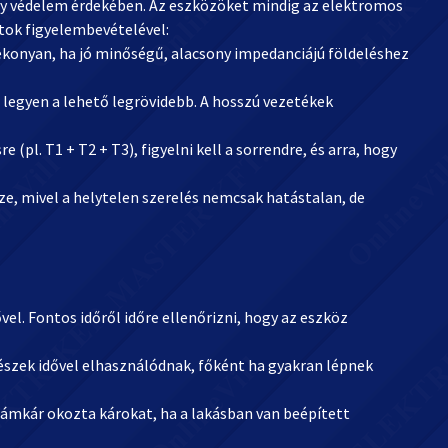
ny védelem érdekében. Az eszközöket mindig az elektromos
tok figyelembevételével:
ékonyan, ha jó minőségű, alacsony impedanciájú földeléshez
g legyen a lehető legrövidebb. A hosszú vezetékek
 (pl. T1 + T2 + T3), figyelni kell a sorrendre, és arra, hogy
e, mivel a helytelen szerelés nemcsak hatástalan, de
vel. Fontos időről időre ellenőrizni, hogy az eszköz
részek idővel elhasználódnak, főként ha gyakran lépnek
llámkár okozta károkat, ha a lakásban van beépített