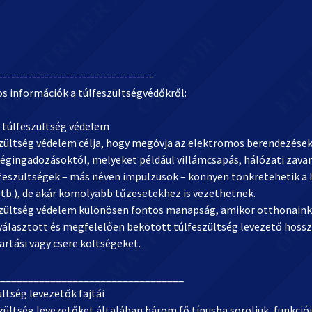
-------------------------------------
os információk a túlfeszültségvédőkről:
 túlfeszültség védelem
szültség védelem célja, hogy megóvja az elektromos berendezéseke
ségingadozásoktól, melyeket például villámcsapás, hálózati zava
 feszültségek – más néven impulzusok – könnyen tönkretehetik a 
stb.), de akár komolyabb tűzesetekhez is vezethetnek.
szültség védelem különösen fontos manapság, amikor otthonaink 
választott és megfelelően bekötött túlfeszültség levezető hosszú
rtási vagy csere költségeket.
_________________________________
ltség levezetők fajtái
zültség levezetőket általában három fő típusba soroljuk, funkciój