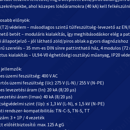
szekrényekbe, ahol közepes lökőáramokra (40 kA) kell felkészülni
osabb előnyök:
 (T2) védelem – másodlagos szintű túlfeszültség-levezető az EN/I
hető betét – moduláris kialakítás, így meghibásodáskor elég a pa
i állapotjelző – jól látható zöld/piros ablak a gyors diagnózishoz
erű szerelés – 35 mm-es DIN sínre pattintható ház, 4 modulos (7
ztus kialakítás – UL94-V0 éghetőségi osztályú műanyag, IP20 véde
 jellemzők:
es üzemi feszültség: 400 V AC
artós üzemi feszültség (Uc): 275 V (L-N) / 255 V (N-PE)
es levezetési áram (In): 20 kA (8/20 µs)
evezetési áram (Imax): 40 kA (8/20 µs)
tségvédelmi szint (Up): ≤ 1,3 kV (L-N), ≤ 1,5 kV (N-PE)
ati rendszer-kompatibilitás: TN-C-S, TN-S, TT
zám: 3 + 1P / 4 vezeték
tt előtétbiztosító: max. 125 A gG