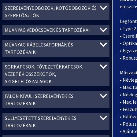
elosztó
SZERELVÉNYDOBOZOK, KÖTŐDOBOZOK ÉS
SZERELŐAJTÓK
Legfont
• Type 2
MŰANYAG VÉDŐCSÖVEK ÉS TARTOZÉKAI
• Cserél
• Optika
MŰANYAG KÁBELCSATORNÁK ÉS
• Egysz
TARTOZÉKAIK
• Robus
SORKAPCSOK, FŐVEZETÉKKAPCSOK,
Műszaki
VEZETÉK ÖSSZEKÖTŐK,
• Névleg
SZIGETELŐSZALAGOK
• Max. t
• Névleg
FALON KÍVÜLI SZERELVÉNYEK ÉS
• Max. l
TARTOZÉKAIK
• Feszül
• Hálóz
SÜLLYESZTETT SZERELVÉNYEK ÉS
• Póluss
TARTOZÉKAIK
• Ajánlo