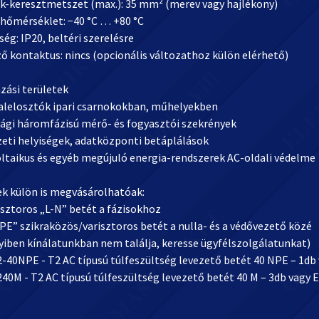
ék-keresztmetszet (max.): 35 mm² (merev vagy hajlékony)
 hőmérséklet: −40 °C … +80 °C
ség: IP20, beltéri szerelésre
ző kontaktus: nincs (opcionális változathoz külön elérhető)
zási területek
s alelosztók ipari csarnokokban, műhelyekben
sági háromfázisú mérő- és fogyasztói szekrények
zeti helyiségek, adatközponti betáplálások
oltaikus és egyéb megújuló energia-rendszerek AC-oldali védelme
ek külön is megvásárolhatóak:
isztoros „L-N” betét a fázisokhoz
PE” szikraközös/varisztoros betét a nulla- és a védővezető közé
iben kínálatunkban nem találja, keresse ügyfélszolgálatunkat)
2-40NPE - T2 AC típusú túlfeszültség levezető betét 40 NPE – 1db
40M - T2 AC típusú túlfeszültség levezető betét 40 M – 3db vagy 