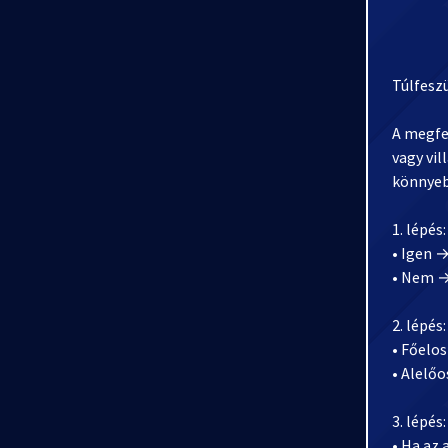
Túlfeszü
A megfe
vagy vi
könnyebb
1. lépés
• Igen →
• Nem →
2. lépés
• Főelo
• Alelőo
3. lépés
• Ha az 