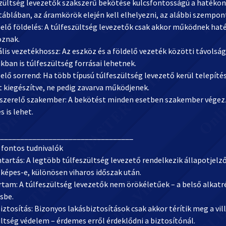
szültség levezetők szakszerű bekötése kulcsfontosságú a hatéko
táblában, az áramkörök elején kell elhelyezni, az alábbi szempon
lelő földelés: A túlfeszültség levezetők csak akkor működnek hat
oznak.
lis vezetékhossz: Az eszköz és a földelő vezeték közötti távolsá
ban is túlfeszültség forrásai lehetnek.
elő sorrend: Ha több típusú túlfeszültség levezető kerül telepítésre
 kiegészítve, ne pedig zavarva működjenek.
nyszerelő szakember: A bekötést minden esetben szakember végezz
s is lehet.
_________________________________
 fontos tudnivalók
tartás: A legtöbb túlfeszültség levezető rendelkezik állapotjelző
épes-e, különösen viharos időszak után.
artam: A túlfeszültség levezetők nem örökéletűek – a belső alkat
sbe.
iztosítás: Bizonyos lakásbiztosítások csak akkor térítik meg a vi
ltség védelem – érdemes erről érdeklődni a biztosítónál.