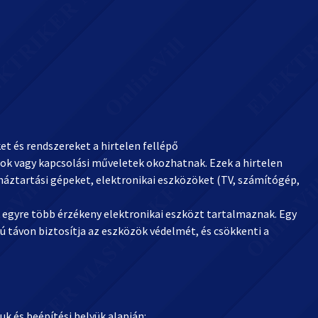
t és rendszereket a hirtelen fellépő
rok vagy kapcsolási műveletek okozhatnak. Ezek a hirtelen
háztartási gépeket, elektronikai eszközöket (TV, számítógép,
egyre több érzékeny elektronikai eszközt tartalmaznak. Egy
 távon biztosítja az eszközök védelmét, és csökkenti a
uk és beépítési helyük alapján: