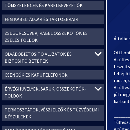
TÖMSZELENCÉK ÉS KÁBELBEVEZETŐK
FÉM KÁBELTÁLCÁK ÉS TARTOZÉKAIK
---------
ZSUGORCSÖVEK, KÁBEL ÖSSZEKÖTŐK ÉS
Általán
ZSELÉS TOLDÓK
Otthoni
OLVADÓBIZTOSÍTÓ ALJZATOK ÉS
A túlfe
BIZTOSÍTÓ BETÉTEK
feszült
fellépő
CSENGŐK ÉS KAPUTELEFONOK
router, 
A túlfe
ÉRVÉGHÜVELYEK, SARUK, ÖSSZEKÖTŐK-
jól meg
TOLDÓK
karbanta
TERMOSZTÁTOK, VÉSZJELZŐK ÉS TŰZVÉDELMI
_______
KÉSZÜLÉKEK
Túlfeszü
A túlfes