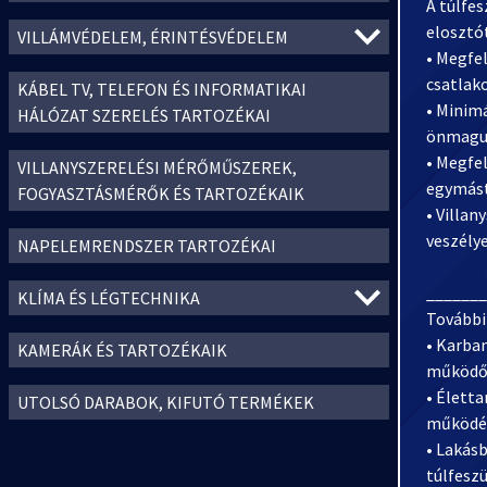
A túlfe
elosztó
VILLÁMVÉDELEM, ÉRINTÉSVÉDELEM
• Megfe
csatlak
KÁBEL TV, TELEFON ÉS INFORMATIKAI
• Minimá
HÁLÓZAT SZERELÉS TARTOZÉKAI
önmaguk
• Megfel
VILLANYSZERELÉSI MÉRŐMŰSZEREK,
egymást
FOGYASZTÁSMÉRŐK ÉS TARTOZÉKAIK
• Villa
veszélye
NAPELEMRENDSZER TARTOZÉKAI
_______
KLÍMA ÉS LÉGTECHNIKA
További
• Karban
KAMERÁK ÉS TARTOZÉKAIK
működők
• Élett
UTOLSÓ DARABOK, KIFUTÓ TERMÉKEK
működé
• Lakásb
túlfeszü