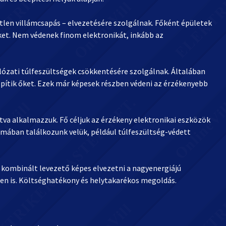
tlen villámcsapás – elvezetésére szolgálnak. Főként épületek
ket. Nem védenek finom elektronikát, inkább az
álózati túlfeszültségek csökkentésére szolgálnak. Általában
lepítik őket. Ezek már képesek részben védeni az érzékenyebb
tva alkalmazzuk. Fő céljuk az érzékeny elektronikai eszközök
rmában találkozunk velük, például túlfeszültség-védett
 kombinált levezető képes elvezetni a nagyenergiájú
len is. Költséghatékony és helytakarékos megoldás.