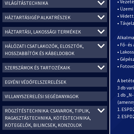
• Vezet
VILÁGÍTÁSTECHNIKA
• Üzemi
• Védett
HÁZTARTÁSIGÉP ALKATRÉSZEK
• Távjel
HÁZTARTÁSI, LAKOSSÁGI TERMÉKEK
Alkalma
• Fő- é
HÁLÓZATI CSATLAKOZÓK, ELOSZTÓK,
• Lakos
HOSSZABBÍTÓK ÉS KÁBELDOBOK
• Gépés
• Fotov
SZERSZÁMOK ÉS TARTOZÉKAIK
A betét
EGYÉNI VÉDŐFELSZERELÉSEK
3 db var
1 db „N-
VILLANYSZERELÉSI SEGÉDANYAGOK
(amenny
1. ESPD
RÖGZÍTÉSTECHNIKA: CSAVAROK, TIPLIK,
2. ESPD2
RAGASZTÁSTECHNIKA, KÖTÉSTECHNIKA,
KÖTEGELŐK, BILINCSEK, KONZOLOK