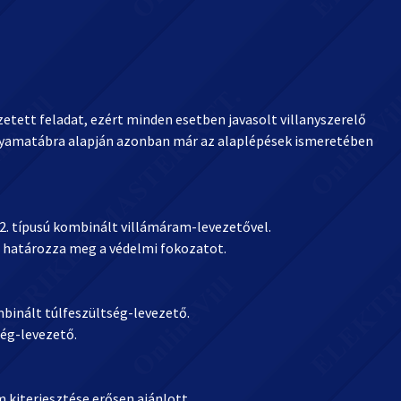
etett feladat, ezért minden esetben javasolt villanyszerelő
olyamatábra alapján azonban már az alaplépések ismeretében
+2. típusú kombinált villámáram-levezetővel.
e határozza meg a védelmi fokozatot.
binált túlfeszültség-levezető.
ség-levezető.
 kiterjesztése erősen ajánlott.