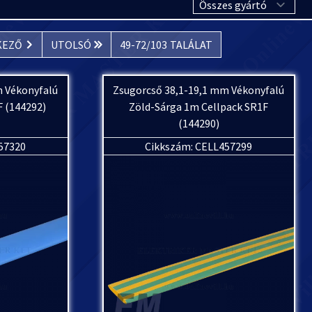
KEZŐ
UTOLSÓ
49
-
72
/
103
TALÁLAT
m Vékonyfalú
Zsugorcső 38,1-19,1 mm Vékonyfalú
F (144292)
Zöld-Sárga 1m Cellpack SR1F
(144290)
57320
Cikkszám: CELL457299