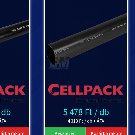
/ db
5 478 Ft / db
 ÁFA
4 313 Ft / db + ÁFA
sárba rakom
Készleten
Kosárba rakom