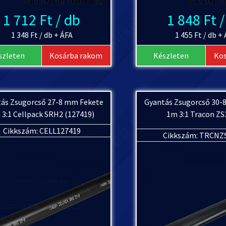
1 712 Ft / db
1 848 Ft 
1 348 Ft / db + ÁFA
1 455 Ft / db +
szleten
Kosárba rakom
Készleten
Ko
ás Zsugorcső 27-8 mm Fekete
Gyantás Zsugorcső 30-
 3:1 Cellpack SRH2 (127419)
1m 3:1 Tracon Z
Cikkszám: CELL127419
Cikkszám: TRCNZ