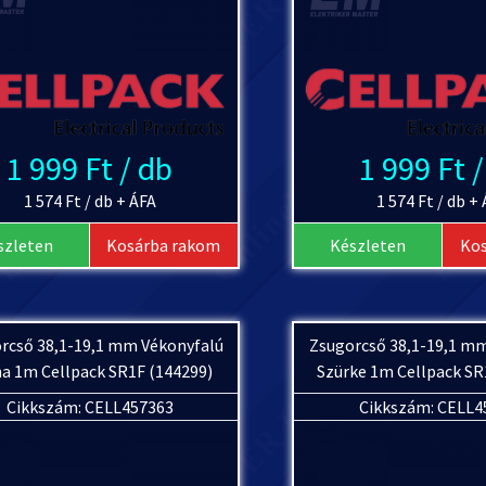
1 999 Ft / db
1 999 Ft 
1 574 Ft / db + ÁFA
1 574 Ft / db +
szleten
Kosárba rakom
Készleten
Ko
rcső 38,1-19,1 mm Vékonyfalú
Zsugorcső 38,1-19,1 m
a 1m Cellpack SR1F (144299)
Szürke 1m Cellpack SR
Cikkszám: CELL457363
Cikkszám: CELL4