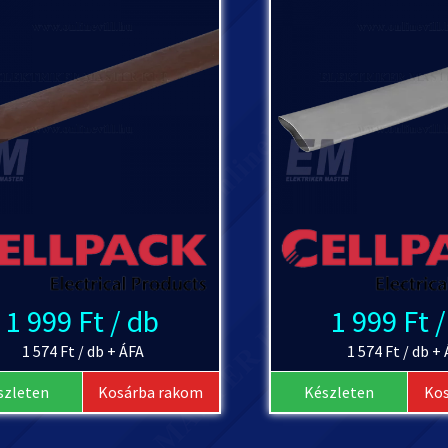
1 999 Ft / db
1 999 Ft 
1 574 Ft / db + ÁFA
1 574 Ft / db +
szleten
Kosárba rakom
Készleten
Ko