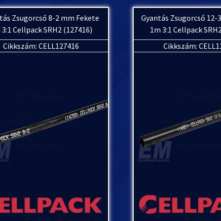
tás Zsugorcső 8-2 mm Fekete
Gyantás Zsugorcső 12-
 3:1 Cellpack SRH2 (127416)
1m 3:1 Cellpack SRH2
Cikkszám: CELL127416
Cikkszám: CELL1