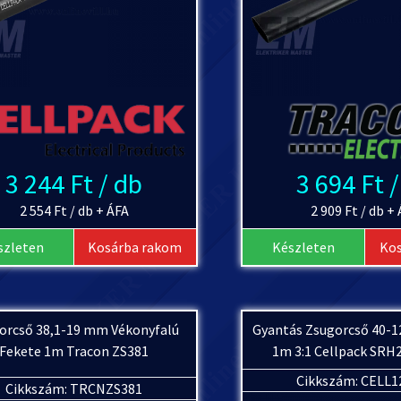
3 244 Ft / db
3 694 Ft 
2 554 Ft / db + ÁFA
2 909 Ft / db +
szleten
Kosárba rakom
Készleten
Ko
orcső 38,1-19 mm Vékonyfalú
Gyantás Zsugorcső 40-
Fekete 1m Tracon ZS381
1m 3:1 Cellpack SRH2
Cikkszám: CELL1
Cikkszám: TRCNZS381