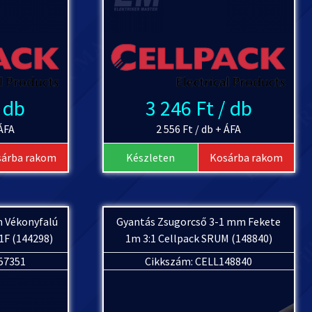
/ db
3 246 Ft / db
 ÁFA
2 556 Ft / db + ÁFA
sárba rakom
Készleten
Kosárba rakom
m Vékonyfalú
Gyantás Zsugorcső 3-1 mm Fekete
1F (144298)
1m 3:1 Cellpack SRUM (148840)
57351
Cikkszám: CELL148840