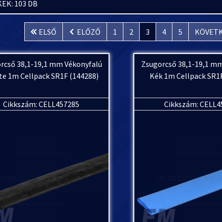
EK: 103 DB
ELSŐ
ELŐZŐ
1
2
3
4
5
KÖVET
rcső 38,1-19,1 mm Vékonyfalú
Zsugorcső 38,1-19,1 m
te 1m Cellpack SR1F (144288)
Kék 1m Cellpack SR1
Cikkszám: CELL457285
Cikkszám: CELL4