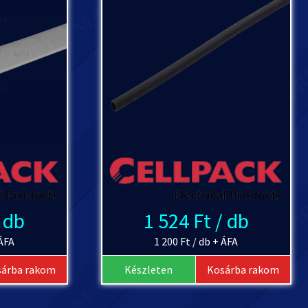
/ db
1 524 Ft / db
 ÁFA
1 200 Ft / db + ÁFA
sárba rakom
Készleten
Kosárba rakom