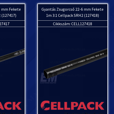
3 mm Fekete
Gyantás Zsugorcső 22-6 mm Fekete
 (127417)
1m 3:1 Cellpack SRH2 (127418)
27417
Cikkszám: CELL127418