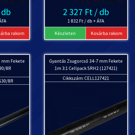
/ db
2 327 Ft / db
 ÁFA
1 832 Ft / db + ÁFA
sárba rakom
Készleten
Kosárba rakom
8 mm Fekete
Gyantás Zsugorcső 34-7 mm Fekete
S30/8R
1m 3:1 Cellpack SRH2 (127421)
Cikkszám: CELL127421
S30/8R