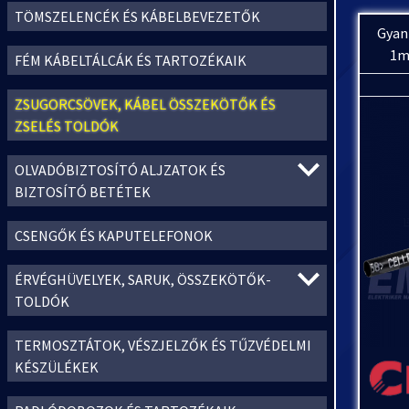
TÖMSZELENCÉK ÉS KÁBELBEVEZETŐK
Gyan
1m
FÉM KÁBELTÁLCÁK ÉS TARTOZÉKAIK
ZSUGORCSÖVEK, KÁBEL ÖSSZEKÖTŐK ÉS
ZSELÉS TOLDÓK
OLVADÓBIZTOSÍTÓ ALJZATOK ÉS
BIZTOSÍTÓ BETÉTEK
CSENGŐK ÉS KAPUTELEFONOK
ÉRVÉGHÜVELYEK, SARUK, ÖSSZEKÖTŐK-
TOLDÓK
TERMOSZTÁTOK, VÉSZJELZŐK ÉS TŰZVÉDELMI
KÉSZÜLÉKEK