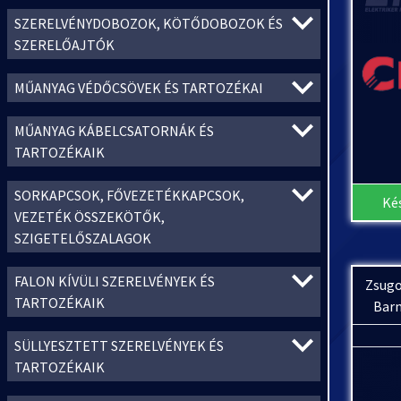
SZERELVÉNYDOBOZOK, KÖTŐDOBOZOK ÉS
SZERELŐAJTÓK
MŰANYAG VÉDŐCSÖVEK ÉS TARTOZÉKAI
MŰANYAG KÁBELCSATORNÁK ÉS
TARTOZÉKAIK
SORKAPCSOK, FŐVEZETÉKKAPCSOK,
Ké
VEZETÉK ÖSSZEKÖTŐK,
SZIGETELŐSZALAGOK
FALON KÍVÜLI SZERELVÉNYEK ÉS
Zsugo
TARTOZÉKAIK
Barn
SÜLLYESZTETT SZERELVÉNYEK ÉS
TARTOZÉKAIK