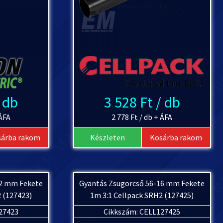
/ db
3 528 Ft / db
 ÁFA
2 778 Ft / db + ÁFA
sárba rakom
Készleten
Kosárba rakom
12 mm Fekete
Gyantás Zsugorcső 56-16 mm Fekete
 (127423)
1m 3:1 Cellpack SRH2 (127425)
27423
Cikkszám: CELL127425