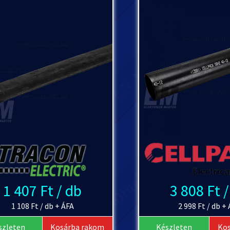
1 407 Ft / db
3 808 Ft 
1 108 Ft / db + ÁFA
2 998 Ft / db +
szleten
Kosárba rakom
Készleten
Ko