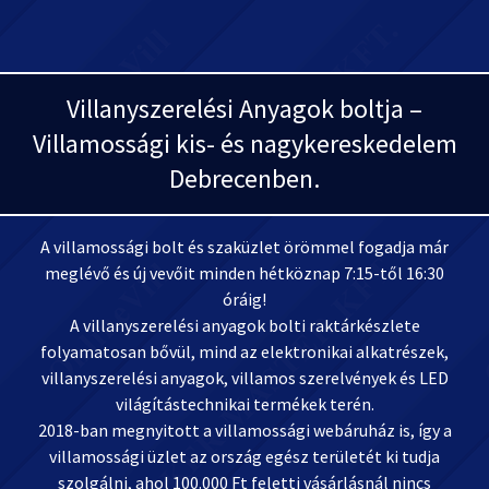
Villanyszerelési Anyagok boltja –
Villamossági kis- és nagykereskedelem
Debrecenben.
A villamossági bolt és szaküzlet örömmel fogadja már
meglévő és új vevőit minden hétköznap 7:15-től 16:30
óráig!
A villanyszerelési anyagok bolti raktárkészlete
folyamatosan bővül, mind az elektronikai alkatrészek,
villanyszerelési anyagok, villamos szerelvények és LED
világítástechnikai termékek terén.
2018-ban megnyitott a villamossági webáruház is, így a
villamossági üzlet az ország egész területét ki tudja
szolgálni, ahol 100.000 Ft feletti vásárlásnál nincs