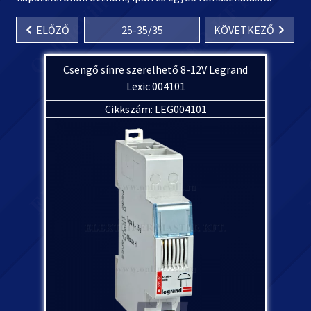
ELŐZŐ
25
-
35
/
35
KÖVETKEZŐ
Csengő sínre szerelhető 8-12V Legrand
Lexic 004101
Cikkszám: LEG004101