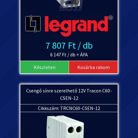
7 807 Ft / db
6 147 Ft / db + ÁFA
Készleten
Kosárba rakom
Csengő sínre szerelhető 12V Tracon C60-
CSEN-12
Cikkszám: TRCNC60-CSEN-12