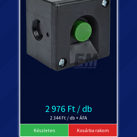
2 976 Ft / db
2 344 Ft / db + ÁFA
Készleten
Kosárba rakom