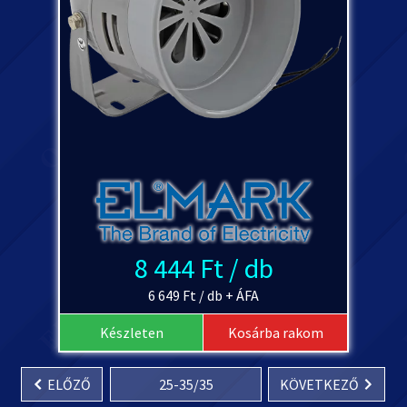
8 444 Ft / db
6 649 Ft / db + ÁFA
Készleten
Kosárba rakom
ELŐZŐ
25
-
35
/
35
KÖVETKEZŐ