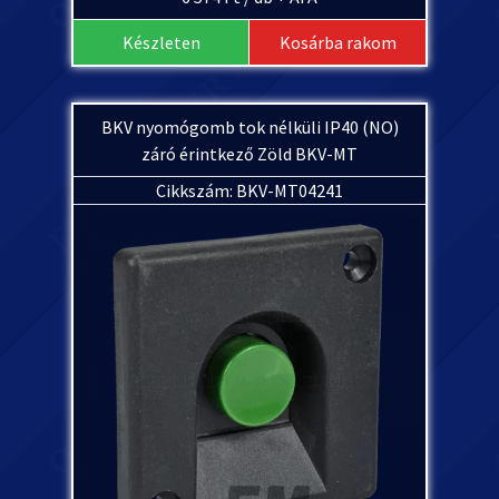
Készleten
Kosárba rakom
BKV nyomógomb tok nélküli IP40 (NO)
záró érintkező Zöld BKV-MT
Cikkszám: BKV-MT04241