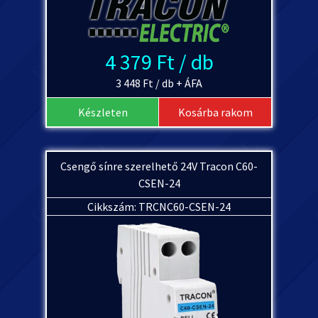
4 379 Ft / db
3 448 Ft / db + ÁFA
Készleten
Kosárba rakom
Csengő sínre szerelhető 24V Tracon C60-
CSEN-24
Cikkszám: TRCNC60-CSEN-24