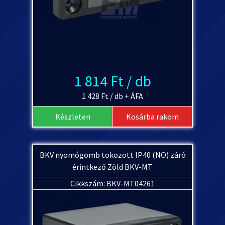
1 814 Ft / db
1 428 Ft / db + ÁFA
Készleten
Kosárba rakom
BKV nyomógomb tokozott IP40 (NO) záró
érintkező Zöld BKV-MT
Cikkszám: BKV-MT04261