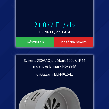
21 077 Ft / db
16 596 Ft / db + ÁFA
Készleten
Kosárba rakom
Sziréna 230V AC jelzőkürt 100dB IP44
műanyag Elmark MS-290A
Cikkszám: ELM401541