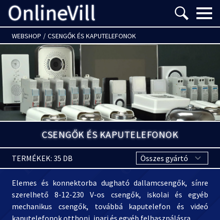
OnlineVill
Menü m
WEBSHOP
/
CSENGŐK ÉS KAPUTELEFONOK
CSENGŐK ÉS KAPUTELEFONOK
TERMÉKEK: 35 DB
Elemes és konnektorba dugható dallamcsengők, sínre
szerelhető 8-12-230 V-os csengők, iskolai és egyéb
mechanikus csengők, továbbá kaputelefon és videó
kaputelefonok otthoni, ipari és egyéb felhasználásra.