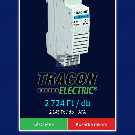
2 724 Ft / db
2 145 Ft / db + ÁFA
Készleten
Kosárba rakom