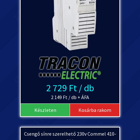
2 729 Ft / db
2 149 Ft / db + ÁFA
Készleten
Kosárba rakom
Csengő sínre szerelhető 230v Commel 410-