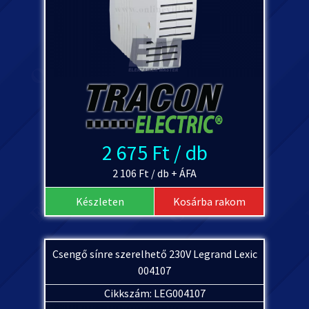
2 675 Ft / db
2 106 Ft / db + ÁFA
Készleten
Kosárba rakom
Csengő sínre szerelhető 230V Legrand Lexic
004107
Cikkszám: LEG004107