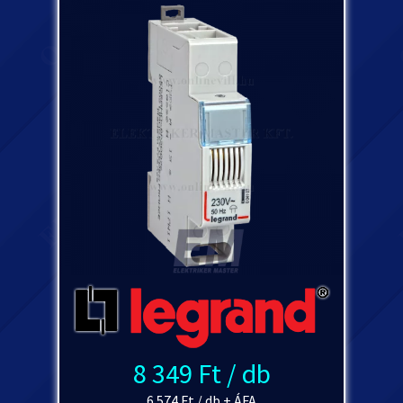
8 349 Ft / db
6 574 Ft / db + ÁFA