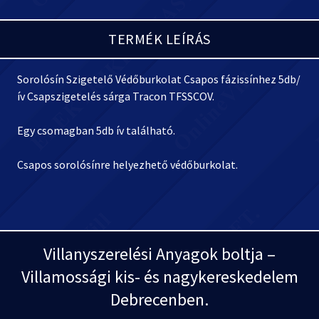
TERMÉK LEÍRÁS
Sorolósín Szigetelő Védőburkolat Csapos fázissínhez 5db/
ív Csapszigetelés sárga Tracon TFSSCOV.
Egy csomagban 5db ív található.
Csapos sorolósínre helyezhető védőburkolat.
Villanyszerelési Anyagok boltja –
Villamossági kis- és nagykereskedelem
Debrecenben.