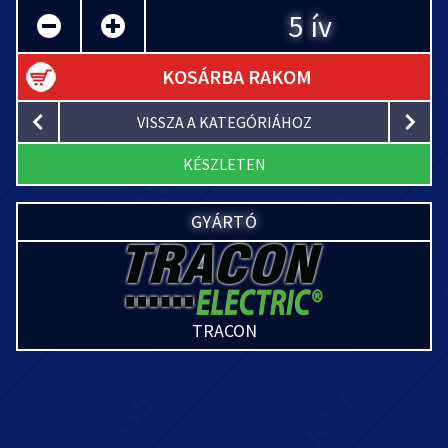
ív
KOSÁRBA RAKOM
VISSZA A KATEGÓRIÁHOZ
KÉSZLETEN
GYÁRTÓ
TRACON