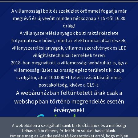
A villamossági bolt és szaküzlet örömmel fogadja már
meglévő és új vevőit minden hétköznap 7:15-től 16:30
óráig!
A villanyszerelési anyagok bolti raktárkészlete
folyamatosan bővül, mind az elektronikai alkatrészek,
villanyszerelési anyagok, villamos szerelvények és LED
világítástechnikai termékek terén.
2018-ban megnyitott a villamossági webáruház is, így a
villamossági üzlet az ország egész területét ki tudja
szolgálni, ahol 100.000 Ft feletti vásárlásnál nincs
postaköltség, kivéve a GLS-t.
A webáruházban feltüntetett árak csak a
webshopban történő megrendelés esetén
érvényesek!
A weboldalon a szolgáltatásaink biztosításához és a minőségi
felhasználói élmény érdekében sütiket használunk.
Ismerje meg az
Adatkezelési tájékoztatónkat
arról, hogy milyen
Kapcsolat: OnlineVill.hu +36 30 999-2888