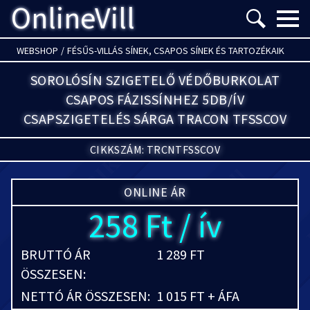
OnlineVill
Menü m
WEBSHOP
/
FÉSŰS-VILLÁS SÍNEK, CSAPOS SÍNEK ÉS TARTOZÉKAIK
SOROLÓSÍN SZIGETELŐ VÉDŐBURKOLAT
CSAPOS FÁZISSÍNHEZ 5DB/ÍV
CSAPSZIGETELÉS SÁRGA TRACON TFSSCOV
CIKKSZÁM: TRCNTFSSCOV
ONLINE ÁR
258 Ft / ív
BRUTTÓ ÁR
1 289 FT
ÖSSZESEN:
NETTÓ ÁR ÖSSZESEN:
1 015 FT + ÁFA