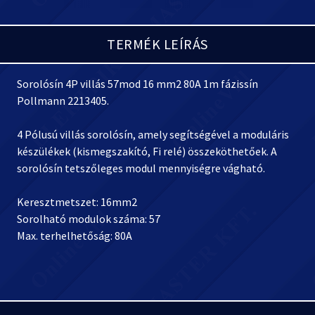
TERMÉK LEÍRÁS
Sorolósín 4P villás 57mod 16 mm2 80A 1m fázissín
Pollmann 2213405.
4 Pólusú villás sorolósín, amely segítségével a moduláris
készülékek (kismegszakító, Fi relé) összeköthetőek. A
sorolósín tetszőleges modul mennyiségre vágható.
Keresztmetszet: 16mm2
Sorolható modulok száma: 57
Max. terhelhetőság: 80A