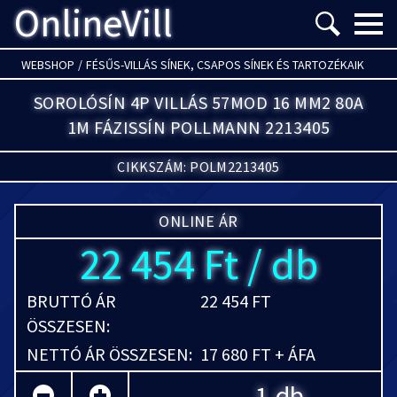
OnlineVill
Menü m
WEBSHOP
/
FÉSŰS-VILLÁS SÍNEK, CSAPOS SÍNEK ÉS TARTOZÉKAIK
SOROLÓSÍN 4P VILLÁS 57MOD 16 MM2 80A
1M FÁZISSÍN POLLMANN 2213405
CIKKSZÁM: POLM2213405
ONLINE ÁR
22 454 Ft / db
BRUTTÓ ÁR
22 454 FT
ÖSSZESEN:
NETTÓ ÁR ÖSSZESEN:
17 680 FT + ÁFA
db