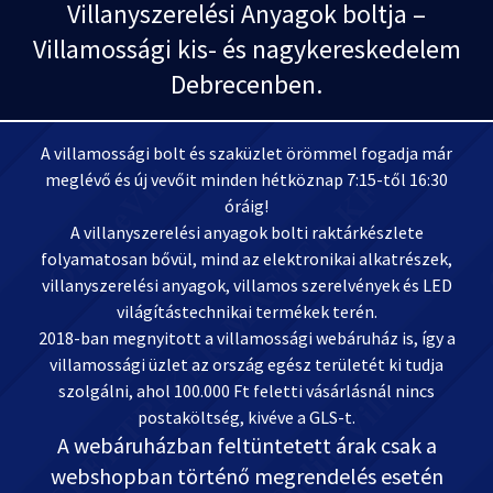
Villanyszerelési Anyagok boltja –
Villamossági kis- és nagykereskedelem
Debrecenben.
A villamossági bolt és szaküzlet örömmel fogadja már
meglévő és új vevőit minden hétköznap 7:15-től 16:30
óráig!
A villanyszerelési anyagok bolti raktárkészlete
folyamatosan bővül, mind az elektronikai alkatrészek,
villanyszerelési anyagok, villamos szerelvények és LED
világítástechnikai termékek terén.
2018-ban megnyitott a villamossági webáruház is, így a
villamossági üzlet az ország egész területét ki tudja
szolgálni, ahol 100.000 Ft feletti vásárlásnál nincs
postaköltség, kivéve a GLS-t.
A webáruházban feltüntetett árak csak a
webshopban történő megrendelés esetén