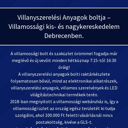
Villanyszerelési Anyagok boltja –
Villamossági kis- és nagykereskedelem
Debrecenben.
A villamossági bolt és szaküzlet örömmel fogadja már
meglévő és új vevőit minden hétköznap 7:15-től 16:30
óráig!
A villanyszerelési anyagok bolti raktárkészlete
folyamatosan bővül, mind az elektronikai alkatrészek,
villanyszerelési anyagok, villamos szerelvények és LED
világítástechnikai termékek terén.
2018-ban megnyitott a villamossági webáruház is, így a
villamossági üzlet az ország egész területét ki tudja
szolgálni, ahol 100.000 Ft feletti vásárlásnál nincs
postaköltség, kivéve a GLS-t.