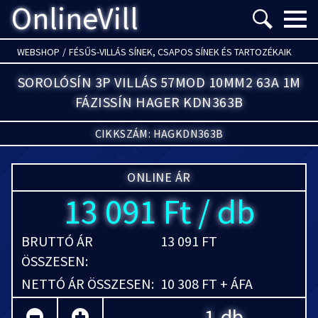
OnlineVill
Menü m
WEBSHOP
/
FÉSŰS-VILLÁS SÍNEK, CSAPOS SÍNEK ÉS TARTOZÉKAIK
SOROLÓSÍN 3P VILLÁS 57MOD 10MM2 63A 1M
FÁZISSÍN HAGER KDN363B
CIKKSZÁM: HAGKDN363B
ONLINE ÁR
13 091 Ft / db
BRUTTÓ ÁR
13 091 FT
ÖSSZESEN:
NETTÓ ÁR ÖSSZESEN:
10 308 FT + ÁFA
db