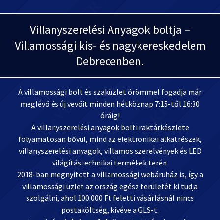
Villanyszerelési Anyagok boltja –
Villamossági kis- és nagykereskedelem
Debrecenben.
A villamossági bolt és szaküzlet örömmel fogadja már
meglévő és új vevőit minden hétköznap 7:15-től 16:30
óráig!
A villanyszerelési anyagok bolti raktárkészlete
folyamatosan bővül, mind az elektronikai alkatrészek,
villanyszerelési anyagok, villamos szerelvények és LED
világítástechnikai termékek terén.
2018-ban megnyitott a villamossági webáruház is, így a
villamossági üzlet az ország egész területét ki tudja
szolgálni, ahol 100.000 Ft feletti vásárlásnál nincs
postaköltség, kivéve a GLS-t.