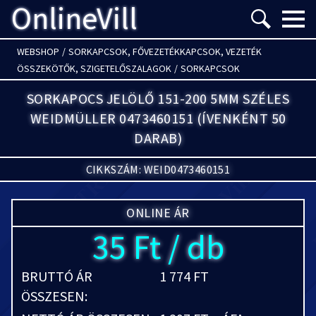
OnlineVill
Menü m
WEBSHOP
/
SORKAPCSOK, FŐVEZETÉKKAPCSOK, VEZETÉK
ÖSSZEKÖTŐK, SZIGETELŐSZALAGOK
/
SORKAPCSOK
SORKAPOCS JELÖLŐ 151-200 5MM SZÉLES
WEIDMÜLLER 0473460151 (ÍVENKÉNT 50
DARAB)
CIKKSZÁM: WEID0473460151
ONLINE ÁR
35 Ft / db
BRUTTÓ ÁR
1 774 FT
ÖSSZESEN: