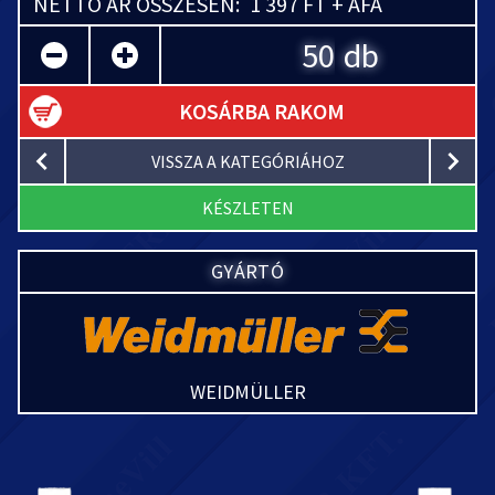
NETTÓ ÁR ÖSSZESEN:
1 397 FT + ÁFA
db
KOSÁRBA RAKOM
VISSZA A KATEGÓRIÁHOZ
KÉSZLETEN
GYÁRTÓ
WEIDMÜLLER