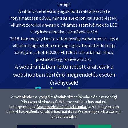
óráig!
A villanyszerelési anyagok bolti raktárkészlete
folyamatosan bővül, mind az elektronikai alkatrészek,
villanyszerelési anyagok, villamos szerelvények és LED
világítástechnikai termékek terén.
2018-ban megnyitott a villamossági webáruház is, így a
villamossági üzlet az ország egész területét ki tudja
szolgálni, ahol 100.000 Ft feletti vásárlásnál nincs
postaköltség, kivéve a GLS-t.
A webáruházban feltüntetett árak csak a
webshopban történő megrendelés esetén
érvényesek!
A weboldalon a szolgáltatásaink biztosításához és a minőségi
felhasználói élmény érdekében sütiket használunk.
Ismerje meg az
Adatkezelési tájékoztatónkat
arról, hogy milyen
Kapcsolat: OnlineVill.hu +36 30 999-2888
sütiket használunk. Az oldal használatával Ön beleegyezik a cookie-
ugyfelszolgalat@onlinevill.hu
k használatába.
OTP-s Bankszámlaszámunk: 11738008-20882291