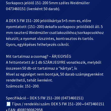
Sorkapocs jelölő 151-200 5mm széles Weidmüller
0473460151 (ívenként 50 darab).
A DEK 5 FW 151–200 jelölőkártya 5×5 mm-es, előre
nyomtatott (151–200) dekafix sorkapocs-jelölőkből áll. 5
mm raszterű Weidmüller csatlakozókhoz/sorkapcsokhoz
készült; a nyomat vízszintes, kontrasztos és tartós.
Gyors, egylépéses felhelyezés csíkról.
Mit tartalmaz a csomag? – ÁR/EGYSÉG
A feltüntetett ár 1 db SZÁMJEGYRE vonatkozik, melyből
összesen 50 db-ot tartalmaz a "kártya", ív.
Mivel az egységet nem bontjuk, 50 darab számjegyenként
rendelhető, tehát ívenként.
Számozás: 151–200.
Specifikáció – DEK 5 FW 151–200 (0473460151)
🧾 Típus / rendelési szám: DEK 5 FW 151–200 • 0473460151
• EAN: 4008190062958.