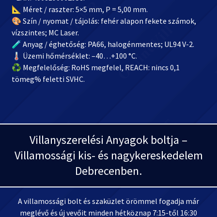
📐 Méret / raszter: 5×5 mm, P = 5,00 mm.
🎨 Szín / nyomat / tájolás: fehér alapon fekete számok,
vízszintes; MC Laser.
🧪 Anyag / éghetőség: PA66, halogénmentes; UL94 V-2.
🌡️ Üzemi hőmérséklet: –40…+100 °C.
♻️ Megfelelőség: RoHS megfelel, REACH: nincs 0,1
tömeg% feletti SVHC.
Villanyszerelési Anyagok boltja –
Villamossági kis- és nagykereskedelem
Debrecenben.
A villamossági bolt és szaküzlet örömmel fogadja már
meglévő és új vevőit minden hétköznap 7:15-től 16:30