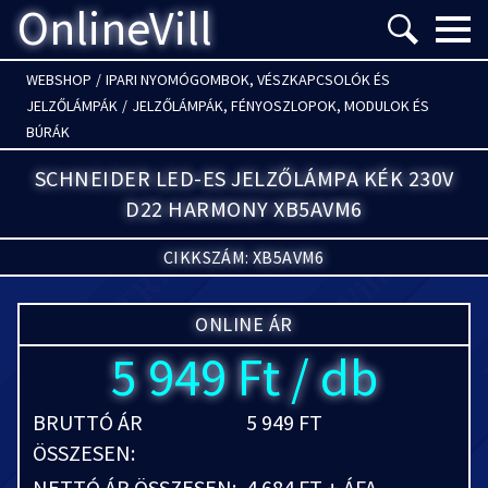
OnlineVill
Menü m
WEBSHOP
/
IPARI NYOMÓGOMBOK, VÉSZKAPCSOLÓK ÉS
JELZŐLÁMPÁK
/
JELZŐLÁMPÁK, FÉNYOSZLOPOK, MODULOK ÉS
BÚRÁK
SCHNEIDER LED-ES JELZŐLÁMPA KÉK 230V
D22 HARMONY XB5AVM6
CIKKSZÁM: XB5AVM6
ONLINE ÁR
5 949 Ft / db
BRUTTÓ ÁR
5 949 FT
ÖSSZESEN:
NETTÓ ÁR ÖSSZESEN:
4 684 FT + ÁFA