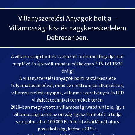
Villanyszerelési Anyagok boltja –
Villamossági kis- és nagykereskedelem
Debrecenben.
A villamossági bolt és szaküzlet örömmel fogadja már
meglévő és új vevőit minden hétköznap 7:15-től 16:30
óráig!
A villanyszerelési anyagok bolti raktárkészlete
folyamatosan bővül, mind az elektronikai alkatrészek,
villanyszerelési anyagok, villamos szerelvények és LED
világítástechnikai termékek terén.
2018-ban megnyitott a villamossági webáruház is, így a
villamossági üzlet az ország egész területét ki tudja
szolgálni, ahol 100.000 Ft feletti vásárlásnál nincs
postaköltség, kivéve a GLS-t.