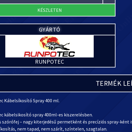
KÉSZLETEN
GYÁRTÓ
RUNPOTEC
TERMÉK LE
c Kábelsíkosító Spray 400 ml.
c kábelsikosító spray 400ml-es kiszerelésben.
s szórófej – nagy kiterjedésű permetként és precíziós spray-ként 
íkosítás, nem tapad, nem szárít, színtelen, szagtalan.