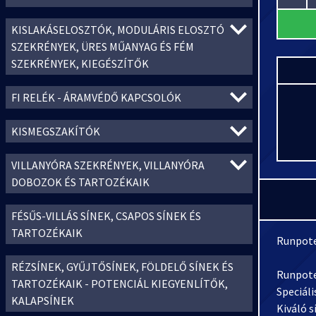
KISLAKÁSELOSZTÓK, MODULÁRIS ELOSZTÓ
SZEKRÉNYEK, ÜRES MŰANYAG ÉS FÉM
SZEKRÉNYEK, KIEGÉSZÍTŐK
FI RELÉK - ÁRAMVÉDŐ KAPCSOLÓK
KISMEGSZAKÍTÓK
VILLANYÓRA SZEKRÉNYEK, VILLANYÓRA
DOBOZOK ÉS TARTOZÉKAIK
FÉSŰS-VILLÁS SÍNEK, CSAPOS SÍNEK ÉS
TARTOZÉKAIK
Runpote
RÉZSÍNEK, GYŰJTŐSÍNEK, FÖLDELŐ SÍNEK ÉS
Runpote
TARTOZÉKAIK - POTENCIÁL KIEGYENLÍTŐK,
Speciáli
KALAPSÍNEK
Kiváló s