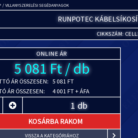
P
/
VILLANYSZERELÉSI SEGÉDANYAGOK
RUNPOTEC KÁBELSÍKOSÍ
CIKKSZÁM: CELL
ONLINE ÁR
5 081 Ft / db
TÓ ÁR ÖSSZESEN:
5 081 FT
Ó ÁR ÖSSZESEN:
4 001 FT + ÁFA
db
KOSÁRBA RAKOM
VISSZA A KATEGÓRIÁHOZ