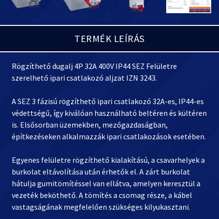
TERMÉK LEÍRÁS
Rögzíthető dugalj 4P 32A 400V IP44 SEZ Felületre
szerelhető ipari csatlakozó aljzat IZN 3243.
A SEZ 3 fázisú rögzíthető ipari csatlakozó 32A-es, IP44-es
védettségű, így kiválóan használható beltéren és kültéren
is. Elsősorban üzemekben, mezőgazdaságban,
építkezéseken alkalmazzák ipari csatlakozások esetében.
Egyenes felületre rögzíthető kialakítású, a csavarhelyek a
burkolat eltávolítása után érhetők el. A zárt burkolat
hátulja gumitömítéssel van ellátva, amelyen keresztül a
vezeték beköthető. A tömítés a csomag része, a kábel
vastagságának megfelelően szükséges kilyukasztani.