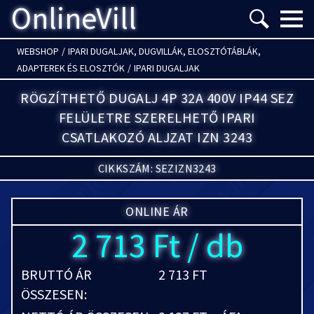
OnlineVill
Menü m
WEBSHOP
/
IPARI DUGALJAK, DUGVILLÁK, ELOSZTÓTÁBLÁK,
ADAPTEREK ÉS ELOSZTÓK
/
IPARI DUGALJAK
RÖGZÍTHETŐ DUGALJ 4P 32A 400V IP44 SEZ
FELÜLETRE SZERELHETŐ IPARI
CSATLAKOZÓ ALJZAT IZN 3243
CIKKSZÁM: SEZIZN3243
ONLINE ÁR
2 713 Ft / db
BRUTTÓ ÁR
2 713 FT
ÖSSZESEN: