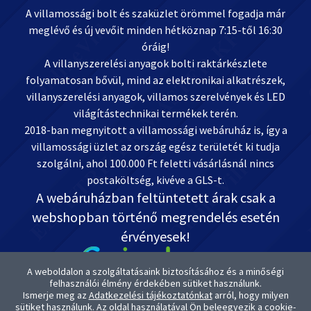
A villamossági bolt és szaküzlet örömmel fogadja már
meglévő és új vevőit minden hétköznap 7:15-től 16:30
óráig!
A villanyszerelési anyagok bolti raktárkészlete
folyamatosan bővül, mind az elektronikai alkatrészek,
villanyszerelési anyagok, villamos szerelvények és LED
világítástechnikai termékek terén.
2018-ban megnyitott a villamossági webáruház is, így a
villamossági üzlet az ország egész területét ki tudja
szolgálni, ahol 100.000 Ft feletti vásárlásnál nincs
postaköltség, kivéve a GLS-t.
A webáruházban feltüntetett árak csak a
webshopban történő megrendelés esetén
érvényesek!
A weboldalon a szolgáltatásaink biztosításához és a minőségi
felhasználói élmény érdekében sütiket használunk.
Ismerje meg az
Adatkezelési tájékoztatónkat
arról, hogy milyen
Kapcsolat: OnlineVill.hu +36 30 999-2888
sütiket használunk. Az oldal használatával Ön beleegyezik a cookie-