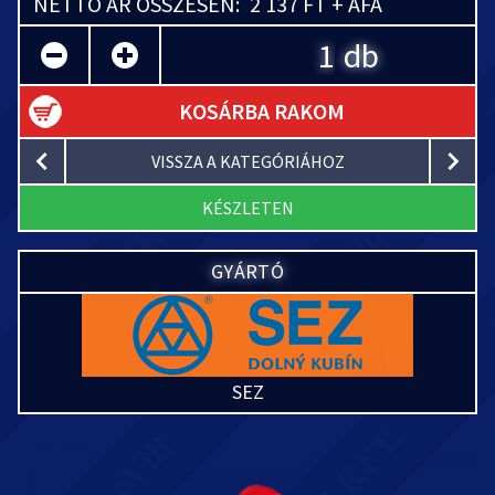
NETTÓ ÁR ÖSSZESEN:
2 137 FT + ÁFA
db
KOSÁRBA RAKOM
VISSZA A KATEGÓRIÁHOZ
KÉSZLETEN
GYÁRTÓ
SEZ