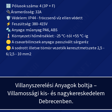
🔢 Pólusok száma: 4 (3P + F)
🔌Áramerősség: 32A
🛡️ Védelem: IP44 - fröccsenő víz ellen védett
⚡ Feszültség: 380-415V
🔩 Anyaga: műanyag PA6, ABS
🌡️ Környezeti hőmérséklet: -25 °C-tól +55 °C-ig
🟡 A csavarbilincsek anyaga: passzivált sárgaréz
🟡 A sodrott illetve tömör vezeték keresztmetszete 2,5 -
6/2,5 - 10 mm2
Villanyszerelési Anyagok boltja –
Villamossági kis- és nagykereskedelem
Debrecenben.