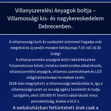
Villanyszerelési Anyagok boltja –
Villamossági kis- és nagykereskedelem
Debrecenben.
A villamossági bolt és szaküzlet örömmel fogadja már
meglévő és új vevőit minden hétköznap 7:15-től 16:30
óráig!
A villanyszerelési anyagok bolti raktárkészlete
folyamatosan bővül, mind az elektronikai alkatrészek,
villanyszerelési anyagok, villamos szerelvények és LED
világítástechnikai termékek terén.
2018-ban megnyitott a villamossági webáruház is, így a
villamossági üzlet az ország egész területét ki tudja
szolgálni, ahol 100.000 Ft feletti vásárlásnál nincs
postaköltség, kivéve a GLS-t.
A webáruházban feltüntetett árak csak a