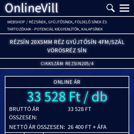
OnlineVill
Menü m
WEBSHOP
/
RÉZSÍNEK, GYŰJTŐSÍNEK, FÖLDELŐ SÍNEK ÉS
TARTOZÉKAIK - POTENCIÁL KIEGYENLÍTŐK, KALAPSÍNEK
RÉZSÍN 20X5MM RÉZ GYŰJTŐSÍN 4FM/SZÁL
VÖRÖSRÉZ SÍN
CIKKSZÁM: REZSIN205/4
ONLINE ÁR
33 528 Ft / db
BRUTTÓ ÁR
33 528 FT
ÖSSZESEN:
NETTÓ ÁR ÖSSZESEN:
26 400 FT + ÁFA