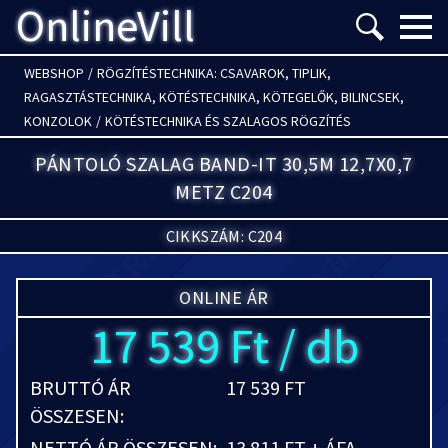
OnlineVill
Menü m
WEBSHOP
/
RÖGZÍTÉSTECHNIKA: CSAVAROK, TIPLIK,
RAGASZTÁSTECHNIKA, KÖTÉSTECHNIKA, KÖTEGELŐK, BILINCSEK,
KONZOLOK
/
KÖTÉSTECHNIKA ÉS SZALAGOS RÖGZÍTÉS
PÁNTOLÓ SZALAG BAND-IT 30,5M 12,7X0,7
METZ C204
CIKKSZÁM: C204
ONLINE ÁR
17 539 Ft / db
BRUTTÓ ÁR
17 539 FT
ÖSSZESEN:
NETTÓ ÁR ÖSSZESEN:
13 811 FT + ÁFA