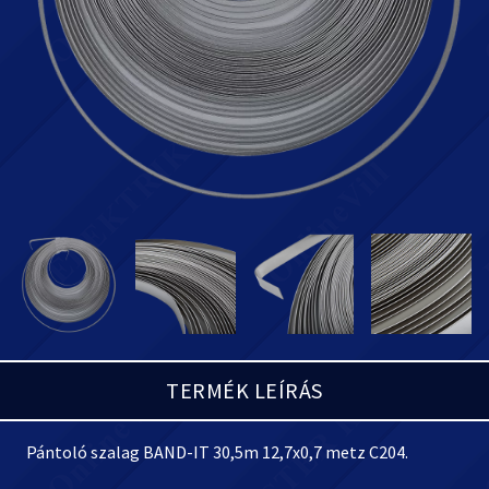
TERMÉK LEÍRÁS
Pántoló szalag BAND-IT 30,5m 12,7x0,7 metz C204.