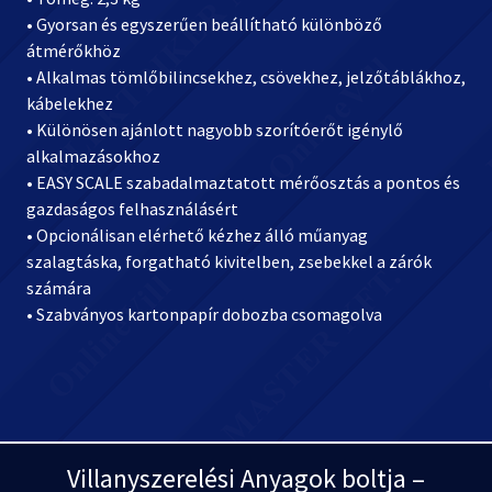
• Gyorsan és egyszerűen beállítható különböző
átmérőkhöz
• Alkalmas tömlőbilincsekhez, csövekhez, jelzőtáblákhoz,
kábelekhez
• Különösen ajánlott nagyobb szorítóerőt igénylő
alkalmazásokhoz
• EASY SCALE szabadalmaztatott mérőosztás a pontos és
gazdaságos felhasználásért
• Opcionálisan elérhető kézhez álló műanyag
szalagtáska, forgatható kivitelben, zsebekkel a zárók
számára
• Szabványos kartonpapír dobozba csomagolva
Villanyszerelési Anyagok boltja –