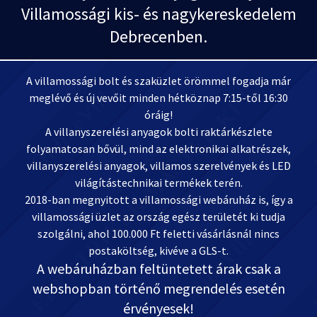
Villamossági kis- és nagykereskedelem
Debrecenben.
A villamossági bolt és szaküzlet örömmel fogadja már
meglévő és új vevőit minden hétköznap 7:15-től 16:30
óráig!
A villanyszerelési anyagok bolti raktárkészlete
folyamatosan bővül, mind az elektronikai alkatrészek,
villanyszerelési anyagok, villamos szerelvények és LED
világítástechnikai termékek terén.
2018-ban megnyitott a villamossági webáruház is, így a
villamossági üzlet az ország egész területét ki tudja
szolgálni, ahol 100.000 Ft feletti vásárlásnál nincs
postaköltség, kivéve a GLS-t.
A webáruházban feltüntetett árak csak a
webshopban történő megrendelés esetén
érvényesek!