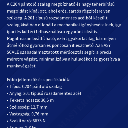
A C204 pántoló szalag megbízható és nagy teherbírású
megoldást kínál ott, ahol erős, tartós rögzítésre van
szükség. A 201 típusú rozsdamentes acélból készült
szalag kiválóan ellenáll a mechanikai igénybevételnek, így
ipari és kültéri felhasználásra egyaránt ideális.
Rugalmasan beállítható, ezért gyakorlatilag bármilyen
átmérőhöz gyorsan és pontosan illeszthető. Az EASY
SCALE szabadalmaztatott mérőosztás segíti a precíz
méretre vágást, minimalizálva a hulladékot és gyorsítva a
munkavégzést.
Főbb jellemzők és specifikációk:
• Típus: C204 pántoló szalag
• Anyag: 201 típusú rozsdamentes acél
• Tekercs hossza: 30,5 m
• Szélesség: 12,7 mm
• Vastagság: 0,76 mm
• Szakítóerő: 6675 N
• Tömeg: 2,3 kg