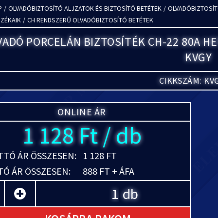
P
/
OLVADÓBIZTOSÍTÓ ALJZATOK ÉS BIZTOSÍTÓ BETÉTEK
/
OLVADÓBIZTOSÍT
OZÉKAIK
/
CH RENDSZERŰ OLVADÓBIZTOSÍTÓ BETÉTEK
VADÓ PORCELÁN BIZTOSÍTÉK CH-22 80A H
KVGY
CIKKSZÁM: KV
ONLINE ÁR
1 128 Ft / db
TÓ ÁR ÖSSZESEN:
1 128 FT
Ó ÁR ÖSSZESEN:
888 FT + ÁFA
db