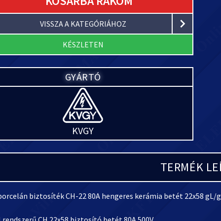
KOSÁRBA RAKOM
VISSZA A KATEGÓRIÁHOZ
KÉSZLETEN
GYÁRTÓ
KVGY
TERMÉK LE
porcelán biztosíték CH-22 80A hengeres kerámia betét 22x58 gL/g
 rendszerű CH 22x58 biztosító betét 80A 500V.