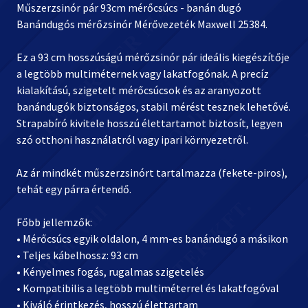
Műszerzsinór pár 93cm mérőcsúcs - banán dugó
Banándugós mérőzsinór Mérővezeték Maxwell 25384.
Ez a 93 cm hosszúságú mérőzsinór pár ideális kiegészítője
a legtöbb multiméternek vagy lakatfogónak. A precíz
kialakítású, szigetelt mérőcsúcsok és az aranyozott
banándugók biztonságos, stabil mérést tesznek lehetővé.
Strapabíró kivitele hosszú élettartamot biztosít, legyen
szó otthoni használatról vagy ipari környezetről.
Az ár mindkét műszerzsinórt tartalmazza (fekete-piros),
tehát egy párra értendő.
Főbb jellemzők:
• Mérőcsúcs egyik oldalon, 4 mm-es banándugó a másikon
• Teljes kábelhossz: 93 cm
• Kényelmes fogás, rugalmas szigetelés
• Kompatibilis a legtöbb multiméterrel és lakatfogóval
• Kiváló érintkezés, hosszú élettartam