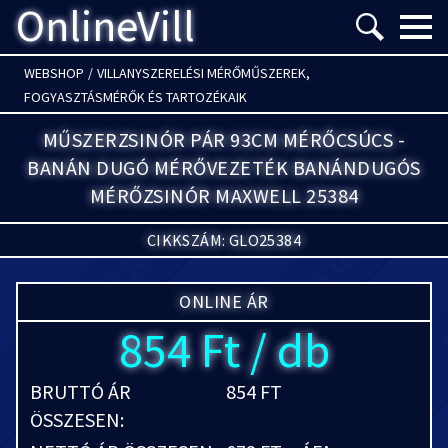
OnlineVill
Menü m
WEBSHOP
/
VILLANYSZERELÉSI MÉRŐMŰSZEREK,
FOGYASZTÁSMÉRŐK ÉS TARTOZÉKAIK
MŰSZERZSINÓR PÁR 93CM MÉRŐCSÚCS -
BANÁN DUGÓ MÉRŐVEZETÉK BANÁNDUGÓS
MÉRŐZSINÓR MAXWELL 25384
CIKKSZÁM: GLO25384
ONLINE ÁR
854 Ft / db
BRUTTÓ ÁR
854 FT
ÖSSZESEN: