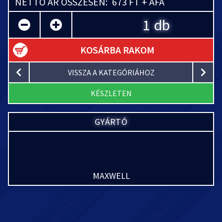
NETTÓ ÁR ÖSSZESEN:
673 FT + ÁFA
db
KOSÁRBA RAKOM
VISSZA A KATEGÓRIÁHOZ
KÉSZLETEN
GYÁRTÓ
MAXWELL