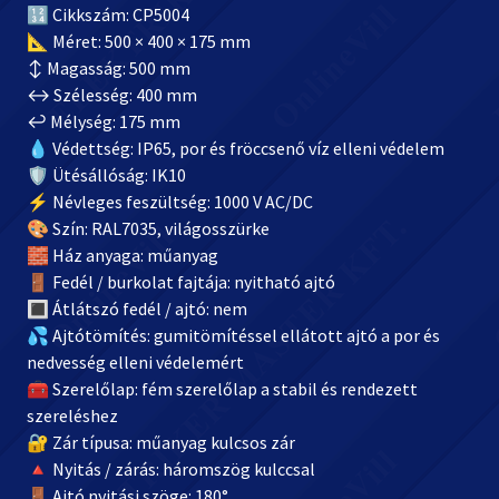
🔢 Cikkszám: CP5004
📐 Méret: 500 × 400 × 175 mm
↕️ Magasság: 500 mm
↔️ Szélesség: 400 mm
↩️ Mélység: 175 mm
💧 Védettség: IP65, por és fröccsenő víz elleni védelem
🛡️ Ütésállóság: IK10
⚡ Névleges feszültség: 1000 V AC/DC
🎨 Szín: RAL7035, világosszürke
🧱 Ház anyaga: műanyag
🚪 Fedél / burkolat fajtája: nyitható ajtó
🔳 Átlátszó fedél / ajtó: nem
💦 Ajtótömítés: gumitömítéssel ellátott ajtó a por és
nedvesség elleni védelemért
🧰 Szerelőlap: fém szerelőlap a stabil és rendezett
szereléshez
🔐 Zár típusa: műanyag kulcsos zár
🔺 Nyitás / zárás: háromszög kulccsal
🚪 Ajtó nyitási szöge: 180°