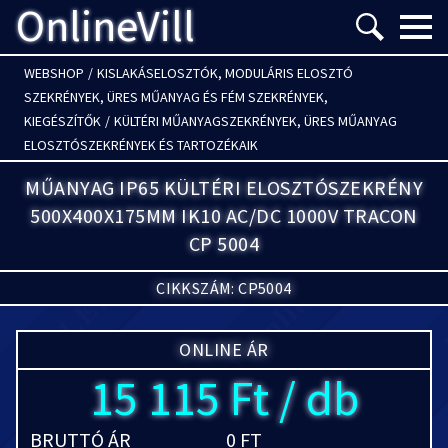
OnlineVill
Menü m
WEBSHOP
/
KISLAKÁSELOSZTÓK, MODULÁRIS ELOSZTÓ
SZEKRÉNYEK, ÜRES MŰANYAG ÉS FÉM SZEKRÉNYEK,
KIEGÉSZÍTŐK
/
KÜLTÉRI MŰANYAGSZEKRÉNYEK, ÜRES MŰANYAG
ELOSZTÓSZEKRÉNYEK ÉS TARTOZÉKAIK
MŰANYAG IP65 KÜLTÉRI ELOSZTÓSZEKRÉNY
500X400X175MM IK10 AC/DC 1000V TRACON
CP 5004
CIKKSZÁM: CP5004
ONLINE ÁR
15 115 Ft / db
BRUTTÓ ÁR
0 FT