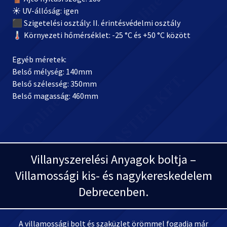
☀️ UV-állóság: igen
⬛ Szigetelési osztály: II. érintésvédelmi osztály
🌡️ Környezeti hőmérséklet: -25 °C és +50 °C között
Egyéb méretek:
Belső mélység: 140mm
Belső szélesség: 350mm
Belső magasság: 460mm
Villanyszerelési Anyagok boltja –
Villamossági kis- és nagykereskedelem
Debrecenben.
A villamossági bolt és szaküzlet örömmel fogadja már