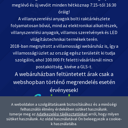
meglévő és új vevőit minden hétköznap 7:15-től 16:30
óráig!
A villanyszerelési anyagok bolti raktárkészlete
folyamatosan bővül, mind az elektronikai alkatrészek,
villanyszerelési anyagok, villamos szerelvények és LED
világítástechnikai termékek terén.
2018-ban megnyitott a villamossági webáruház is, így a
villamossági üzlet az ország egész területét ki tudja
szolgálni, ahol 100.000 Ft feletti vásárlásnál nincs
postaköltség, kivéve a GLS-t.
A webáruházban feltüntetett árak csak a
webshopban történő megrendelés esetén
érvényesek!
A weboldalon a szolgáltatásaink biztosításához és a minőségi
felhasználói élmény érdekében sütiket használunk.
Ismerje meg az
Adatkezelési tájékoztatónkat
arról, hogy milyen
Kapcsolat: OnlineVill.hu +36 30 999-2888
sütiket használunk. Az oldal használatával Ön beleegyezik a cookie-
ugyfelszolgalat@onlinevill.hu
k használatába.