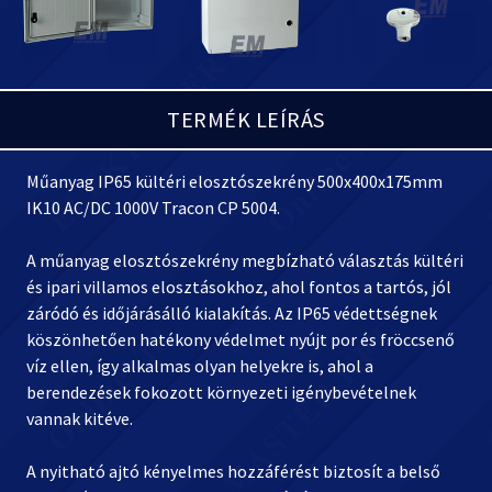
TERMÉK LEÍRÁS
Műanyag IP65 kültéri elosztószekrény 500x400x175mm
IK10 AC/DC 1000V Tracon CP 5004.
A műanyag elosztószekrény megbízható választás kültéri
és ipari villamos elosztásokhoz, ahol fontos a tartós, jól
záródó és időjárásálló kialakítás. Az IP65 védettségnek
köszönhetően hatékony védelmet nyújt por és fröccsenő
víz ellen, így alkalmas olyan helyekre is, ahol a
berendezések fokozott környezeti igénybevételnek
vannak kitéve.
A nyitható ajtó kényelmes hozzáférést biztosít a belső