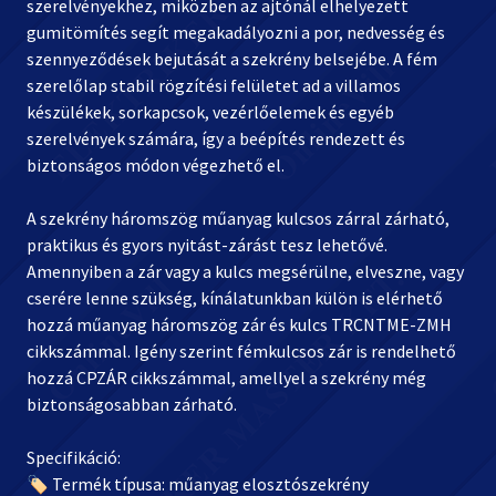
szerelvényekhez, miközben az ajtónál elhelyezett
gumitömítés segít megakadályozni a por, nedvesség és
szennyeződések bejutását a szekrény belsejébe. A fém
szerelőlap stabil rögzítési felületet ad a villamos
készülékek, sorkapcsok, vezérlőelemek és egyéb
szerelvények számára, így a beépítés rendezett és
biztonságos módon végezhető el.
A szekrény háromszög műanyag kulcsos zárral zárható,
praktikus és gyors nyitást-zárást tesz lehetővé.
Amennyiben a zár vagy a kulcs megsérülne, elveszne, vagy
cserére lenne szükség, kínálatunkban külön is elérhető
hozzá műanyag háromszög zár és kulcs TRCNTME-ZMH
cikkszámmal. Igény szerint fémkulcsos zár is rendelhető
hozzá CPZÁR cikkszámmal, amellyel a szekrény még
biztonságosabban zárható.
Specifikáció:
🏷️ Termék típusa: műanyag elosztószekrény