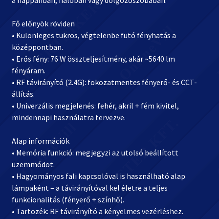
a nappaliban, hálóban vagy dolgozószobában.
Fő előnyök röviden
• Különleges tükrös, végtelenbe futó fényhatás a
középpontban.
• Erős fény: 76 W összteljesítmény, akár ~5640 lm
fényáram.
• RF távirányító (2.4G): fokozatmentes fényerő- és CCT-
állítás.
• Univerzális megjelenés: fehér, akril + fém kivitel,
mindennapi használatra tervezve.
Alap információk
• Memória funkció: megjegyzi az utolsó beállított
üzemmódot.
• Hagyományos fali kapcsolóval is használható alap
lámpaként – a távirányítóval kel életre a teljes
funkcionalitás (fényerő + színhő).
• Tartozék: RF távirányító a kényelmes vezérléshez.