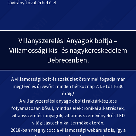
távirányítóval érhető el.
Villanyszerelési Anyagok boltja –
Villamossági kis- és nagykereskedelem
Debrecenben.
A villamossági bolt és szaküzlet örömmel fogadja már
meglévő és új vevőit minden hétköznap 7:15-től 16:30
óráig!
A villanyszerelési anyagok bolti raktárkészlete
folyamatosan bővül, mind az elektronikai alkatrészek,
villanyszerelési anyagok, villamos szerelvények és LED
világítástechnikai termékek terén.
2018-ban megnyitott a villamossági webáruház is, így a