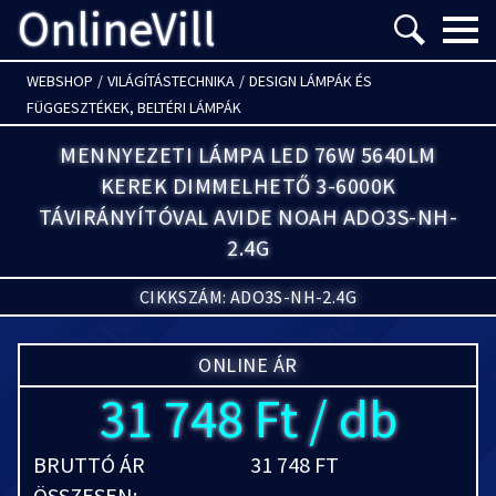
OnlineVill
Menü m
WEBSHOP
/
VILÁGÍTÁSTECHNIKA
/
DESIGN LÁMPÁK ÉS
FÜGGESZTÉKEK, BELTÉRI LÁMPÁK
MENNYEZETI LÁMPA LED 76W 5640LM
KEREK DIMMELHETŐ 3-6000K
TÁVIRÁNYÍTÓVAL AVIDE NOAH ADO3S-NH-
2.4G
CIKKSZÁM: ADO3S-NH-2.4G
ONLINE ÁR
31 748 Ft / db
BRUTTÓ ÁR
31 748 FT
ÖSSZESEN: