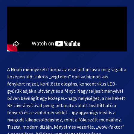
A Noah mennyezeti lámpa az első pillantásra megragad: a
középen ülő, tükrös „végtelen” optika hipnotikus
fénykört rajzol, körülötte elegáns, koncentrikus LED-
gyűrűk adják a látványt és a fényt. Nagy teljesítményével
bőven bevilágít egy közepes–nagy helyiséget, a mellékelt
RF távirányítóval pedig pillanatok alatt beállítható a
fényerő és a színhőmérséklet – így ugyanúgy ideális a
nyugodt kikapcsolódáshoz, mint a fókuszált munkához.
Tiszta, modern dizájn, kényelmes vezérlés, „wow-faktor”