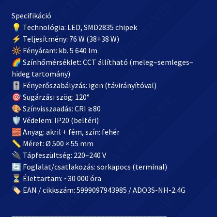
Specifikáció
💡 Technológia: LED, SMD2835 chipek
⚡ Teljesítmény: 76 W (38+38 W)
🔆 Fényáram: kb. 5 640 lm
🌈 Színhőmérséklet: CCT állítható (meleg–semleges–
hideg tartomány)
🎚️ Fényerőszabályzás: igen (távirányítóval)
🎯 Sugárzási szög: 120°
🎨 Színvisszaadás: CRI ≥80
🛡️ Védelem: IP20 (beltéri)
🧱 Anyag: akril + fém, szín: fehér
📏 Méret: Ø 500 × 55 mm
🔌 Tápfeszültség: 220–240 V
🔄 Foglalat/csatlakozás: sorkapocs (terminal)
⏳ Élettartam: ~30 000 óra
🏷️ EAN / cikkszám: 5999097943985 / ADO3S-NH-2.4G
________________________________________