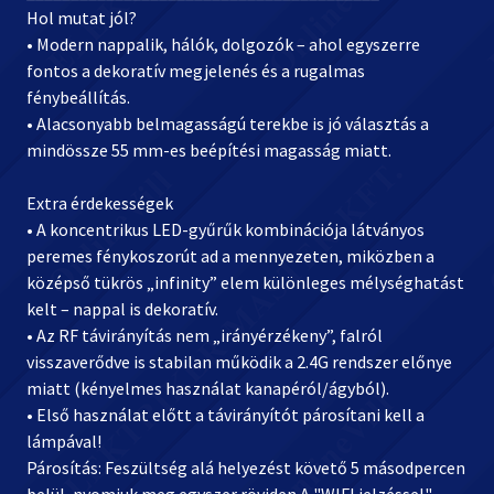
Hol mutat jól?
• Modern nappalik, hálók, dolgozók – ahol egyszerre
fontos a dekoratív megjelenés és a rugalmas
fénybeállítás.
• Alacsonyabb belmagasságú terekbe is jó választás a
mindössze 55 mm-es beépítési magasság miatt.
Extra érdekességek
• A koncentrikus LED-gyűrűk kombinációja látványos
peremes fénykoszorút ad a mennyezeten, miközben a
középső tükrös „infinity” elem különleges mélységhatást
kelt – nappal is dekoratív.
• Az RF távirányítás nem „irányérzékeny”, falról
visszaverődve is stabilan működik a 2.4G rendszer előnye
miatt (kényelmes használat kanapéról/ágyból).
• Első használat előtt a távirányítót párosítani kell a
lámpával!
Párosítás: Feszültség alá helyezést követő 5 másodpercen