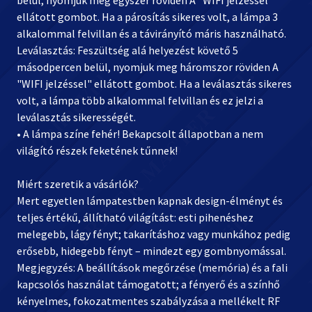
belül, nyomjuk meg egyszer röviden A "WIFI jelzéssel"
ellátott gombot. Ha a párosítás sikeres volt, a lámpa 3
alkalommal felvillan és a távirányító máris használható.
Leválasztás: Feszültség alá helyezést követő 5
másodpercen belül, nyomjuk meg háromszor röviden A
"WIFI jelzéssel" ellátott gombot. Ha a leválasztás sikeres
volt, a lámpa több alkalommal felvillan és ez jelzi a
leválasztás sikerességét.
• A lámpa színe fehér! Bekapcsolt állapotban a nem
világító részek feketének tűnnek!
Miért szeretik a vásárlók?
Mert egyetlen lámpatestben kapnak design-élményt és
teljes értékű, állítható világítást: esti pihenéshez
melegebb, lágy fényt; takarításhoz vagy munkához pedig
erősebb, hidegebb fényt – mindezt egy gombnyomással.
Megjegyzés: A beállítások megőrzése (memória) és a fali
kapcsolós használat támogatott; a fényerő és a színhő
kényelmes, fokozatmentes szabályzása a mellékelt RF