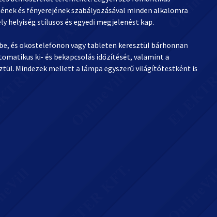
zínének és fényerejének szabályozásával minden alkalomra
ely helyiség stílusos és egyedi megjelenést kap.
e, és okostelefonon vagy tableten keresztül bárhonnan
tomatikus ki- és bekapcsolás időzítését, valamint a
ül. Mindezek mellett a lámpa egyszerű világítótestként is