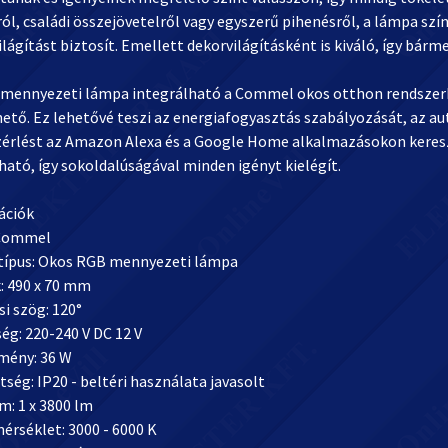
ról, családi összejövetelről vagy egyszerű pihenésről, a lámpa s
világítást biztosít. Emellett dekorvilágításként is kiváló, így bárm
 mennyezeti lámpa integrálható a Commel okos otthon rendszerb
ető. Ez lehetővé teszi az energiafogyasztás szabályozását, az au
érlést az Amazon Alexa és a Google Home alkalmazásokon kereszt
ató, így sokoldalúságával minden igényt kielégít.
ációk
 Commel
ípus: Okos RGB mennyezeti lámpa
: 490 x 70 mm
i szög: 120°
ég: 220-240 V DC 12 V
tmény: 36 W
tség: IP20 - beltéri használata javasolt
m: 1 x 3800 lm
érséklet: 3000 - 6000 K