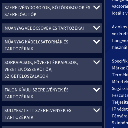
vacsorá
SZERELVÉNYDOBOZOK, KÖTŐDOBOZOK ÉS
ideális 
SZERELŐAJTÓK
Az okos
MŰANYAG VÉDŐCSÖVEK ÉS TARTOZÉKAI
vezérelh
hangvez
MŰANYAG KÁBELCSATORNÁK ÉS
használh
TARTOZÉKAIK
Specifik
SORKAPCSOK, FŐVEZETÉKKAPCSOK,
Márka:
VEZETÉK ÖSSZEKÖTŐK,
Termékt
SZIGETELŐSZALAGOK
Méretek
Sugárzás
FALON KÍVÜLI SZERELVÉNYEK ÉS
Feszülts
TARTOZÉKAIK
Teljesí
IP védet
SÜLLYESZTETT SZERELVÉNYEK ÉS
Fényára
TARTOZÉKAIK
Színhőm