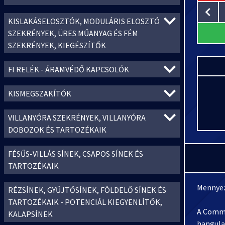
KISLAKÁSELOSZTÓK, MODULÁRIS ELOSZTÓ
SZEKRÉNYEK, ÜRES MŰANYAG ÉS FÉM
SZEKRÉNYEK, KIEGÉSZÍTŐK
FI RELÉK - ÁRAMVÉDŐ KAPCSOLÓK
KISMEGSZAKÍTÓK
VILLANYÓRA SZEKRÉNYEK, VILLANYÓRA
DOBOZOK ÉS TARTOZÉKAIK
FÉSŰS-VILLÁS SÍNEK, CSAPOS SÍNEK ÉS
TARTOZÉKAIK
Mennyez
RÉZSÍNEK, GYŰJTŐSÍNEK, FÖLDELŐ SÍNEK ÉS
TARTOZÉKAIK - POTENCIÁL KIEGYENLÍTŐK,
A Comme
KALAPSÍNEK
hangula