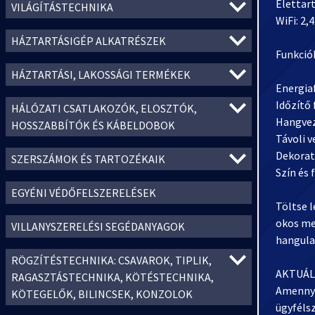
Élettart
VILÁGÍTÁSTECHNIKA
WiFi: 2
HÁZTARTÁSIGÉP ALKATRÉSZEK
Funkció
HÁZTARTÁSI, LAKOSSÁGI TERMÉKEK
Energia
Időzítő 
HÁLÓZATI CSATLAKOZÓK, ELOSZTÓK,
Hangvez
HOSSZABBÍTÓK ÉS KÁBELDOBOK
Távoli v
Dekoratí
SZERSZÁMOK ÉS TARTOZÉKAIK
Szín és
EGYÉNI VÉDŐFELSZERELÉSEK
Töltse l
okos me
VILLANYSZERELÉSI SEGÉDANYAGOK
hangula
RÖGZÍTÉSTECHNIKA: CSAVAROK, TIPLIK,
AKTUÁL
RAGASZTÁSTECHNIKA, KÖTÉSTECHNIKA,
Amennyi
KÖTEGELŐK, BILINCSEK, KONZOLOK
ügyféls