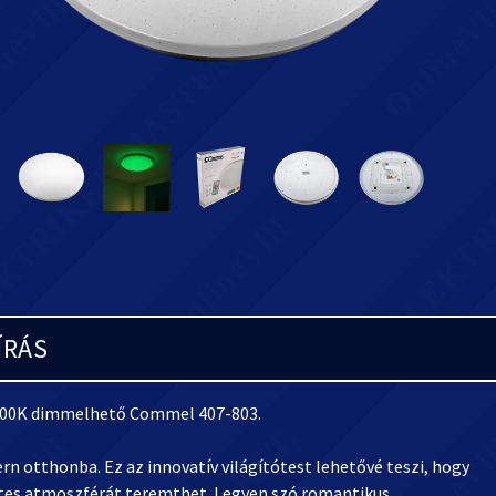
ÍRÁS
000K dimmelhető Commel 407-803.
otthonba. Ez az innovatív világítótest lehetővé teszi, hogy
etes atmoszférát teremthet. Legyen szó romantikus