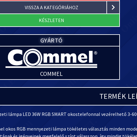
VISSZA A KATEGÓRIÁHOZ
KÉSZLETEN
GYÁRTÓ
COMMEL
TERMÉK LE
eti lámpa LED 36W RGB SMART okostelefonnal vezérelhető 3-6
l okos RGB mennyezeti lámpa tökéletes választás minden modern 
tának és igényeinek megfelelő színt válasszon, így mindig tökél