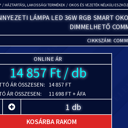
P
/
HÁZTARTÁSI, LAKOSSÁGI TERMÉKEK
/
OKOS ÉS VEZETÉK NÉLKÜLI ESZKÖ
NNYEZETI LÁMPA LED 36W RGB SMART OK
DIMMELHETŐ COMM
CIKKSZÁM: COMM
ONLINE ÁR
14 857 Ft / db
TÓ ÁR ÖSSZESEN:
14 857 FT
Ó ÁR ÖSSZESEN:
11 698 FT + ÁFA
db
KOSÁRBA RAKOM