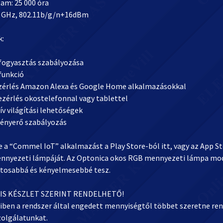
am: 25 000 óra
,4 GHz, 802.11b/g/n+16dBm
k:
fogyasztás szabályozása
funkció
érlés Amazon Alexa és Google Home alkalmazásokkal
ezérlés okostelefonnal vagy tablettel
v világítási lehetőségek
 fényerő szabályozás
e a “Commel IoT” alkalmazást a Play Store-ból itt, vagy az App Sto
nnyezeti lámpáját. Az Optonica okos RGB mennyezeti lámpa mod
tosabbá és kényelmesebbé tesz.
IS KÉSZLET SZERINT RENDELHETŐ!
ben a rendszer által engedett mennyiségtől többet szeretne rend
zolgálatunkat.