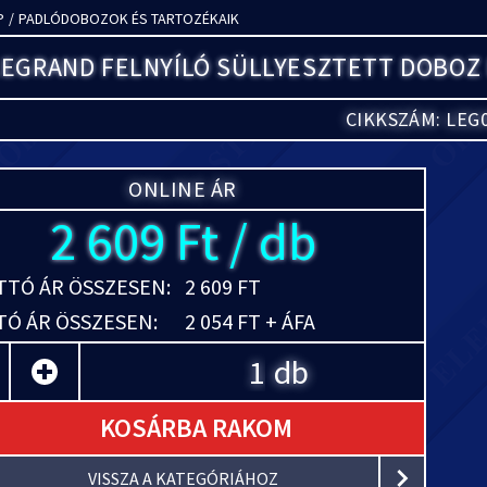
P
/
PADLÓDOBOZOK ÉS TARTOZÉKAIK
LEGRAND FELNYÍLÓ SÜLLYESZTETT DOBOZ 
CIKKSZÁM: LEG
ONLINE ÁR
2 609 Ft / db
TÓ ÁR ÖSSZESEN:
2 609 FT
Ó ÁR ÖSSZESEN:
2 054 FT + ÁFA
db
KOSÁRBA RAKOM
VISSZA A KATEGÓRIÁHOZ