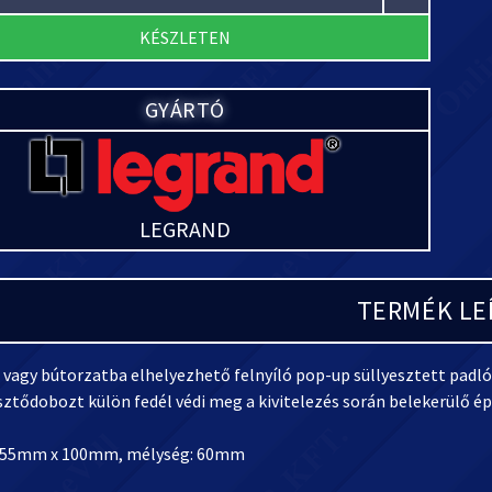
KÉSZLETEN
GYÁRTÓ
LEGRAND
TERMÉK LE
 vagy bútorzatba elhelyezhető felnyíló pop-up süllyesztett pad
sztődobozt külön fedél védi meg a kivitelezés során belekerülő é
255mm x 100mm, mélység: 60mm