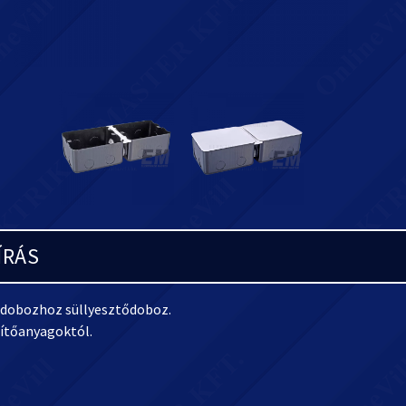
ÍRÁS
lódobozhoz süllyesztődoboz.
pítőanyagoktól.