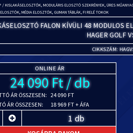
P
/
KISLAKÁSELOSZTÓK, MODULÁRIS ELOSZTÓ SZEKRÉNYEK, ÜRES MŰANYAG
ELOSZTÓK, MÉDIA ELOSZTÓK, GUMAN TÁBLÁK, FI RELÉ TOKOK
KÁSELOSZTÓ FALON KÍVÜLI 48 MODULOS E
HAGER GOLF V
CIKKSZÁM: HAGV
ONLINE ÁR
24 090 Ft / db
TÓ ÁR ÖSSZESEN:
24 090 FT
Ó ÁR ÖSSZESEN:
18 969 FT + ÁFA
db