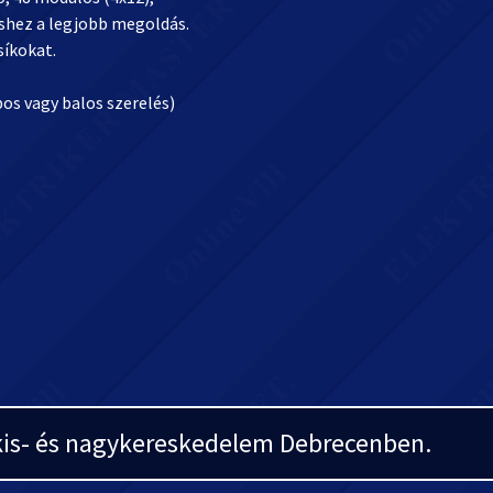
éshez a legjobb megoldás.
síkokat.
os vagy balos szerelés)
i kis- és nagykereskedelem Debrecenben.