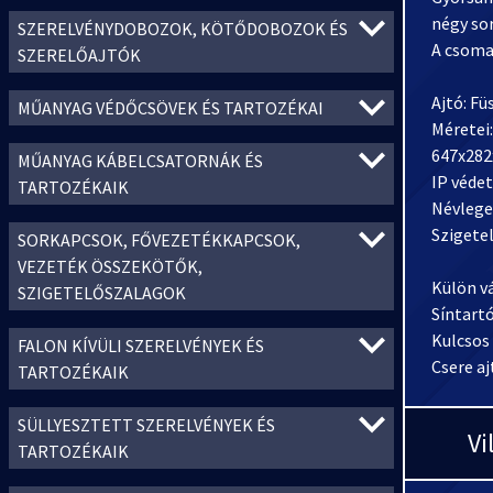
négy sor
SZERELVÉNYDOBOZOK, KÖTŐDOBOZOK ÉS
A csomag
SZERELŐAJTÓK
Ajtó: Fü
MŰANYAG VÉDŐCSÖVEK ÉS TARTOZÉKAI
Méretei:
647x28
MŰANYAG KÁBELCSATORNÁK ÉS
IP védet
TARTOZÉKAIK
Névlege
Szigetelé
SORKAPCSOK, FŐVEZETÉKKAPCSOK,
VEZETÉK ÖSSZEKÖTŐK,
Külön v
SZIGETELŐSZALAGOK
Síntartó
Kulcsos
FALON KÍVÜLI SZERELVÉNYEK ÉS
Csere aj
TARTOZÉKAIK
SÜLLYESZTETT SZERELVÉNYEK ÉS
Vi
TARTOZÉKAIK