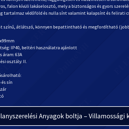
os, falon kívüli lakáselosztó, mely a biztonságos és gyors szerel
 tartalmaz védőföld és nulla sínt valamint kalapsínt és felirati c
st színű, átlátszó, könnyen bepattintható és megfordítható (jobb
2x99mm
tség: IP40, beltéri használatra ajánlott
s áram: 63A
si osztály: II.
ásárolható:
 és sín
 zár
tó
llanyszerelési Anyagok boltja – Villamosság