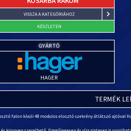
KOSÁRBA RAKOM
VISSZA A KATEGÓRIÁHOZ
KÉSZLETEN
GYÁRTÓ
HAGER
TERMÉK LE
sztó falon kívüli 48 modulos elosztó szekrény átlátszó ajtóval H
és könnyen szerelhető, függőlegesen és vízszintesen is sorolható