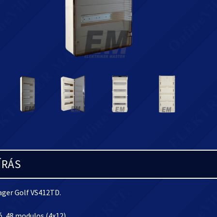
ÍRÁS
ager Golf VS412TD.
, 48 modulos (4x12),