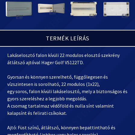
TERMÉK LEÍRÁS
Lakáselosztó falon kívüli 22 modulos elosztó szekrény
átlátszó ajtóval Hager Golf VS122TD.
Gyorsan és könnyen szerelhető, függőlegesen és
vízszintesen is sorolható, 22 modulos (1x22),
egy soros, falon kívüli lakáselosztó, mely a biztonságos és
gyors szereléshez a legjobb megoldás.
A csomag tartalmaz védőföld és nulla sínt valamint
kalapsínt és felirati csíkokat.
Ajtó: Füst színű, átlátszó, könnyen bepattintható és
megfordítható (jobbos vagy balos szerelés)