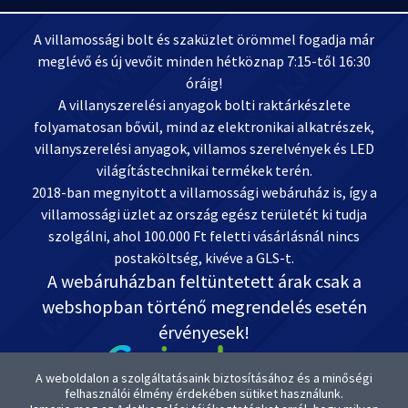
A villamossági bolt és szaküzlet örömmel fogadja már
meglévő és új vevőit minden hétköznap 7:15-től 16:30
óráig!
A villanyszerelési anyagok bolti raktárkészlete
folyamatosan bővül, mind az elektronikai alkatrészek,
villanyszerelési anyagok, villamos szerelvények és LED
világítástechnikai termékek terén.
2018-ban megnyitott a villamossági webáruház is, így a
villamossági üzlet az ország egész területét ki tudja
szolgálni, ahol 100.000 Ft feletti vásárlásnál nincs
postaköltség, kivéve a GLS-t.
A webáruházban feltüntetett árak csak a
webshopban történő megrendelés esetén
érvényesek!
A weboldalon a szolgáltatásaink biztosításához és a minőségi
felhasználói élmény érdekében sütiket használunk.