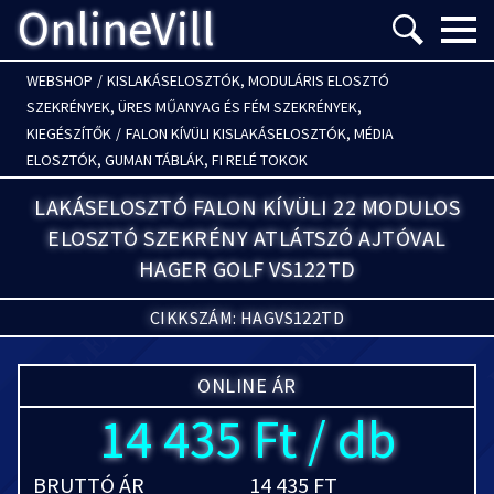
OnlineVill
Menü m
WEBSHOP
/
KISLAKÁSELOSZTÓK, MODULÁRIS ELOSZTÓ
SZEKRÉNYEK, ÜRES MŰANYAG ÉS FÉM SZEKRÉNYEK,
KIEGÉSZÍTŐK
/
FALON KÍVÜLI KISLAKÁSELOSZTÓK, MÉDIA
ELOSZTÓK, GUMAN TÁBLÁK, FI RELÉ TOKOK
LAKÁSELOSZTÓ FALON KÍVÜLI 22 MODULOS
ELOSZTÓ SZEKRÉNY ATLÁTSZÓ AJTÓVAL
HAGER GOLF VS122TD
CIKKSZÁM: HAGVS122TD
ONLINE ÁR
14 435 Ft / db
BRUTTÓ ÁR
14 435 FT