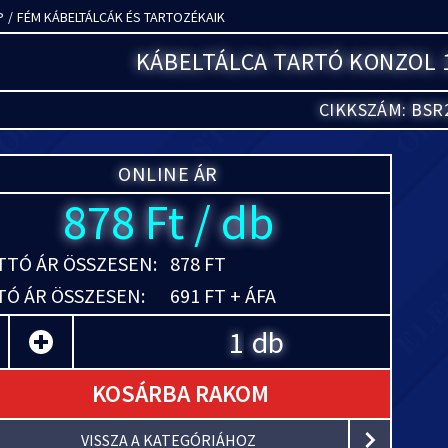
P
/
FÉM KÁBELTÁLCÁK ÉS TARTOZÉKAIK
KÁBELTÁLCA TARTÓ KONZOL 1
CIKKSZÁM: BSR
ONLINE ÁR
878 Ft / db
TÓ ÁR ÖSSZESEN:
878 FT
Ó ÁR ÖSSZESEN:
691 FT + ÁFA
db
KOSÁRBA RAKOM
VISSZA A KATEGÓRIÁHOZ