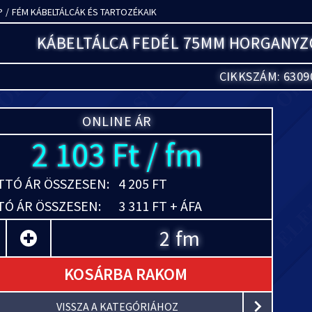
P
/
FÉM KÁBELTÁLCÁK ÉS TARTOZÉKAIK
KÁBELTÁLCA FEDÉL 75MM HORGANYZ
CIKKSZÁM: 6309
ONLINE ÁR
2 103 Ft / fm
TÓ ÁR ÖSSZESEN:
4 205 FT
Ó ÁR ÖSSZESEN:
3 311 FT + ÁFA
fm
KOSÁRBA RAKOM
VISSZA A KATEGÓRIÁHOZ