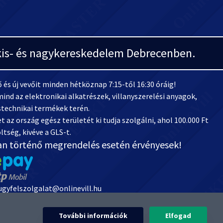
i kis- és nagykereskedelem Debrecenben.
és új vevőit minden hétköznap 7:15-től 16:30 óráig!
ind az elektronikai alkatrészek, villanyszerelési anyagok,
stechnikai termékek terén.
 az ország egész területét ki tudja szolgálni, ahol 100.000 Ft
ltség, kivéve a GLS-t.
an történő megrendelés esetén érvényesek!
 ugyfelszolgalat@onlinevill.hu
1738008-20882291
ti forrás állományával cégünk rendelkezik. A termékképek és termék kategória
További információk
Elfogad