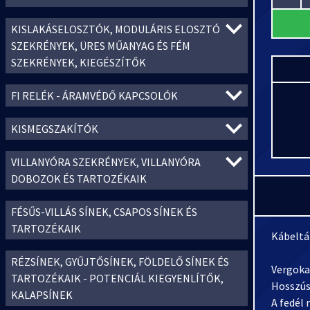
KISLAKÁSELOSZTÓK, MODULÁRIS ELOSZTÓ
SZEKRÉNYEK, ÜRES MŰANYAG ÉS FÉM
SZEKRÉNYEK, KIEGÉSZÍTŐK
FI RELÉK - ÁRAMVÉDŐ KAPCSOLÓK
KISMEGSZAKÍTÓK
VILLANYÓRA SZEKRÉNYEK, VILLANYÓRA
DOBOZOK ÉS TARTOZÉKAIK
FÉSŰS-VILLÁS SÍNEK, CSAPOS SÍNEK ÉS
TARTOZÉKAIK
Kábeltá
RÉZSÍNEK, GYŰJTŐSÍNEK, FÖLDELŐ SÍNEK ÉS
Vergoka
TARTOZÉKAIK - POTENCIÁL KIEGYENLÍTŐK,
Hosszús
KALAPSÍNEK
A fedél 