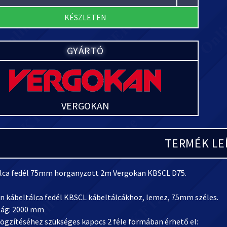
KÉSZLETEN
GYÁRTÓ
VERGOKAN
TERMÉK LE
lca fedél 75mm horganyzott 2m Vergokan KBSCL D75.
n kábeltálca fedél KBSCL kábeltálcákhoz, lemez, 75mm széles.
ág: 2000 mm
rögzítéséhez szükséges kapocs 2 féle formában érhető el: