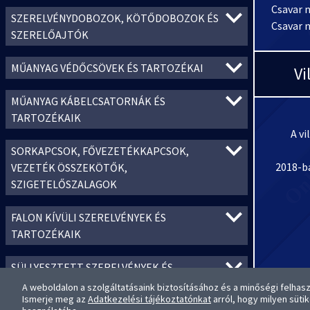
Csavar 
SZERELVÉNYDOBOZOK, KÖTŐDOBOZOK ÉS
Csavar 
SZERELŐAJTÓK
MŰANYAG VÉDŐCSÖVEK ÉS TARTOZÉKAI
Vi
MŰANYAG KÁBELCSATORNÁK ÉS
TARTOZÉKAIK
A vi
SORKAPCSOK, FŐVEZETÉKKAPCSOK,
2018-ba
VEZETÉK ÖSSZEKÖTŐK,
SZIGETELŐSZALAGOK
FALON KÍVÜLI SZERELVÉNYEK ÉS
TARTOZÉKAIK
SÜLLYESZTETT SZERELVÉNYEK ÉS
TARTOZÉKAIK
A weboldalon a szolgáltatásaink biztosításához és a minőségi felhas
A termé
Ismerje meg az
Adatkezelési tájékoztatónkat
arról, hogy milyen süti