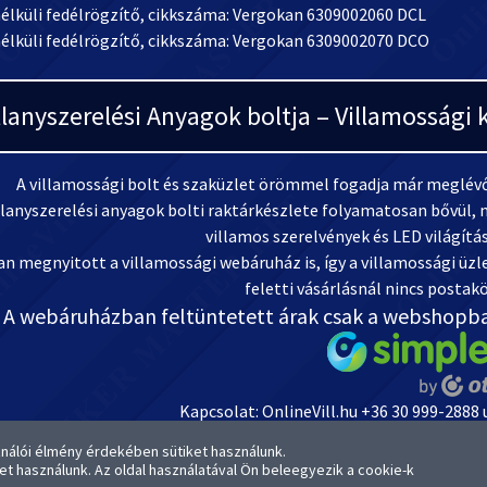
nélküli fedélrögzítő, cikkszáma: Vergokan 6309002060 DCL
nélküli fedélrögzítő, cikkszáma: Vergokan 6309002070 DCO
llanyszerelési Anyagok boltja – Villamosság
A villamossági bolt és szaküzlet örömmel fogadja már meglévő 
llanyszerelési anyagok bolti raktárkészlete folyamatosan bővül, m
villamos szerelvények és LED világítá
n megnyitott a villamossági webáruház is, így a villamossági üzlet
feletti vásárlásnál nincs postakö
A webáruházban feltüntetett árak csak a webshopb
Kapcsolat: OnlineVill.hu +36 30 999-2888
OTP-s Bankszámlaszámunk: 1
ználói élmény érdekében sütiket használunk.
kképek és termék kategória képek az Elektriker Master Kft. tulajdona. A képek erede
ket használunk. Az oldal használatával Ön beleegyezik a cookie-k