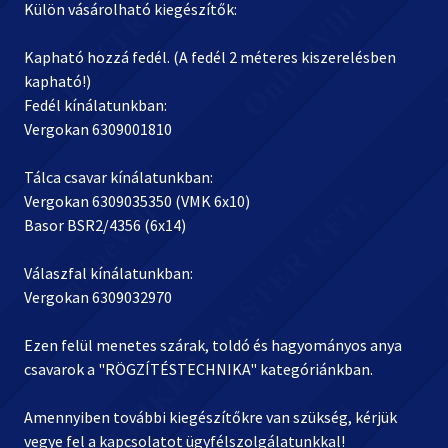
Külön vásárolható kiegészítők:
Kapható hozzá fedél. (A fedél 2 méteres kiszerelésben
kapható!)
Fedél kínálatunkban:
Vergokan 6309001810
Tálca csavar kínálatunkban:
Vergokan 6309035350 (VMK 6x10)
Basor BSR2/4356 (6x14)
Válaszfal kínálatunkban:
Vergokan 6309032970
Ezen felül menetes szárak, toldó és hagyományos anya
csavarok a "RÖGZÍTÉSTECHNIKA" kategóriánkban.
Amennyiben további kiegészítőkre van szükség, kérjük
vegye fel a kapcsolatot ügyfélszolgálatunkkal!