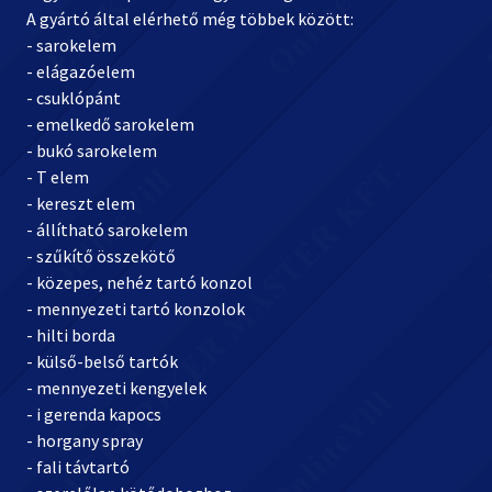
A gyártó által elérhető még többek között:
- sarokelem
- elágazóelem
- csuklópánt
- emelkedő sarokelem
- bukó sarokelem
- T elem
- kereszt elem
- állítható sarokelem
- szűkítő összekötő
- közepes, nehéz tartó konzol
- mennyezeti tartó konzolok
- hilti borda
- külső-belső tartók
- mennyezeti kengyelek
- i gerenda kapocs
- horgany spray
- fali távtartó