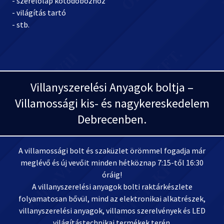
- szerelőlap kötődobozhoz
- világítás tartó
- stb.
Villanyszerelési Anyagok boltja –
Villamossági kis- és nagykereskedelem
Debrecenben.
A villamossági bolt és szaküzlet örömmel fogadja már
meglévő és új vevőit minden hétköznap 7:15-től 16:30
óráig!
A villanyszerelési anyagok bolti raktárkészlete
folyamatosan bővül, mind az elektronikai alkatrészek,
villanyszerelési anyagok, villamos szerelvények és LED
világítástechnikai termékek terén.