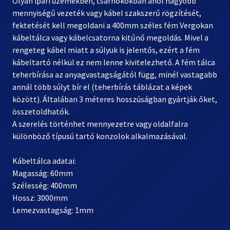
Olyan ipari üzemekben, csarnokokban ahol nagyobb
mennyiségű vezeték vagy kábel szakszerű rögzítését,
fektetését kell megoldani a 400mm széles fém Vergokan
kábeltálca vagy kábelcsatorna kitűnő megoldás. Mivel a
rengeteg kábel miatt a súlyuk is jelentős, ezért a fém
kábeltartó nélkül ez nem lenne kivitelezhető. A fém tálca
teherbírása az anyagvastagságától függ, minél vastagabb
annál több súlyt bír el (teherbírás táblázat a képek
között). Általában 3 méteres hosszúságban gyártják őket,
összetoldhatók.
A szerelés történhet mennyezetre vagy oldalfalra
különböző típusú tartó konzolok alkalmazásával.
Kábeltálca adatai:
Magasság: 60mm
Szélesség: 400mm
Hossz: 3000mm
Lemezvastagság: 1mm