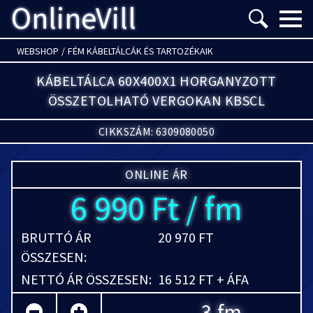
OnlineVill
Menü m
WEBSHOP
/
FÉM KÁBELTÁLCÁK ÉS TARTOZÉKAIK
KÁBELTÁLCA 60X400X1 HORGANYZOTT
ÖSSZETOLHATÓ VERGOKAN KBSCL
CIKKSZÁM: 6309080050
ONLINE ÁR
6 990 Ft / fm
BRUTTÓ ÁR
20 970 FT
ÖSSZESEN:
NETTÓ ÁR ÖSSZESEN:
16 512 FT + ÁFA
fm