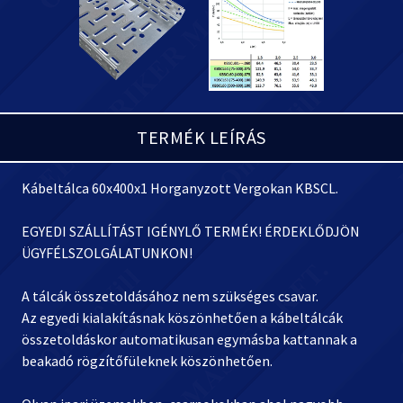
TERMÉK LEÍRÁS
Kábeltálca 60x400x1 Horganyzott Vergokan KBSCL.
EGYEDI SZÁLLÍTÁST IGÉNYLŐ TERMÉK! ÉRDEKLŐDJÖN
ÜGYFÉLSZOLGÁLATUNKON!
A tálcák összetoldásához nem szükséges csavar.
Az egyedi kialakításnak köszönhetően a kábeltálcák
összetoldáskor automatikusan egymásba kattannak a
beakadó rögzítőfüleknek köszönhetően.