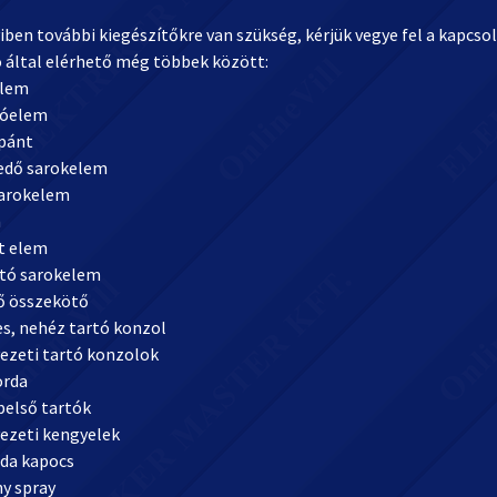
ben további kiegészítőkre van szükség, kérjük vegye fel a kapcso
ó által elérhető még többek között:
elem
zóelem
ópánt
edő sarokelem
sarokelem
m
zt elem
ató sarokelem
tő összekötő
es, nehéz tartó konzol
ezeti tartó konzolok
borda
belső tartók
ezeti kengyelek
nda kapocs
ny spray