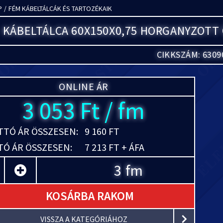
P
/
FÉM KÁBELTÁLCÁK ÉS TARTOZÉKAIK
KÁBELTÁLCA 60X150X0,75 HORGANYZOTT
CIKKSZÁM: 6309
ONLINE ÁR
3 053 Ft / fm
TÓ ÁR ÖSSZESEN:
9 160 FT
Ó ÁR ÖSSZESEN:
7 213 FT + ÁFA
fm
KOSÁRBA RAKOM
VISSZA A KATEGÓRIÁHOZ