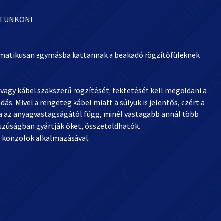
ATUNKON!
tomatikusan egymásba kattannak a beakadó rögzítőfüleknek
agy kábel szakszerű rögzítését, fektetését kell megoldani a
. Mivel a rengeteg kábel miatt a súlyuk is jelentős, ezért a
sa az anyagvastagságától függ, minél vastagabb annál több
osszúságban gyártják őket, összetoldhatók.
ó konzolok alkalmazásával.