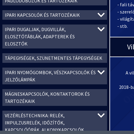
PADLÓDOBOZOK ÉS TARTOZÉKAIK
- fali t
- szere
IPARI KAPCSOLÓK ÉS TARTOZÉKAIK
- világí
- stb.
IPARI DUGALJAK, DUGVILLÁK,
ELOSZTÓTÁBLÁK, ADAPTEREK ÉS
ELOSZTÓK
Vi
TÁPEGYSÉGEK, SZÜNETMENTES TÁPEGYSÉGEK
IPARI NYOMÓGOMBOK, VÉSZKAPCSOLÓK ÉS
A vi
JELZŐLÁMPÁK
2018-ba
MÁGNESKAPCSOLÓK, KONTAKTOROK ÉS
TARTOZÉKAIK
VEZÉRLÉSTECHNIKA: RELÉK,
IMPULZUSRELÉK, IDŐZÍTŐK,
KAPCSOLÓÓRÁK, ALKONYKAPCSOLÓK