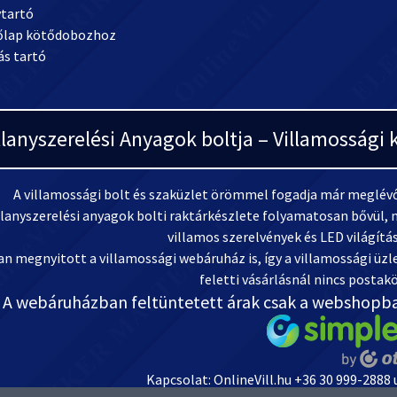
ávtartó
lőlap kötődobozhoz
tás tartó
llanyszerelési Anyagok boltja – Villamosság
A villamossági bolt és szaküzlet örömmel fogadja már meglévő 
llanyszerelési anyagok bolti raktárkészlete folyamatosan bővül, m
villamos szerelvények és LED világítá
n megnyitott a villamossági webáruház is, így a villamossági üzlet
feletti vásárlásnál nincs postakö
A webáruházban feltüntetett árak csak a webshopb
Kapcsolat: OnlineVill.hu +36 30 999-2888