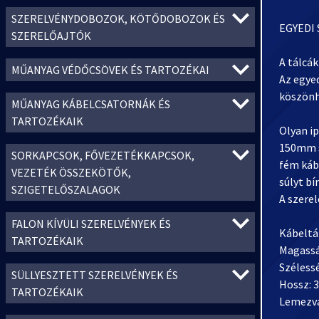
SZERELVÉNYDOBOZOK, KÖTŐDOBOZOK ÉS
EGYEDI
SZERELŐAJTÓK
A tálcá
MŰANYAG VÉDŐCSÖVEK ÉS TARTOZÉKAI
Az egye
köszönh
MŰANYAG KÁBELCSATORNÁK ÉS
TARTOZÉKAIK
Olyan i
150mm s
SORKAPCSOK, FŐVEZETÉKKAPCSOK,
fém káb
VEZETÉK ÖSSZEKÖTŐK,
súlyt bí
SZIGETELŐSZALAGOK
A szere
FALON KÍVÜLI SZERELVÉNYEK ÉS
Kábeltál
TARTOZÉKAIK
Magass
Széless
SÜLLYESZTETT SZERELVÉNYEK ÉS
Hossz:
TARTOZÉKAIK
Lemezv