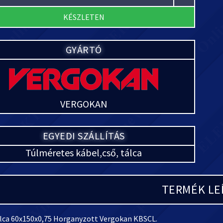
KÉSZLETEN
GYÁRTÓ
VERGOKAN
EGYEDI SZÁLLÍTÁS
Túlméretes kábel,cső, tálca
TERMÉK LE
lca 60x150x0,75 Horganyzott Vergokan KBSCL.