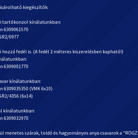
ásárolható kiegészítők:
li tartókonzol kínálatunkban:
n 6309061570
SR2/0977
hozzá fedél is. (A fedél 2 méteres kiszerelésben kapható!)
ínálatunkban:
n 6309001770
avar kínálatunkban:
n 6309035350 (VMK 6x10)
SR2/4356 (6x14)
al kínálatunkban:
n 6309032970
lül menetes szárak, toldó és hagyományos anya csavarok a "RÖ