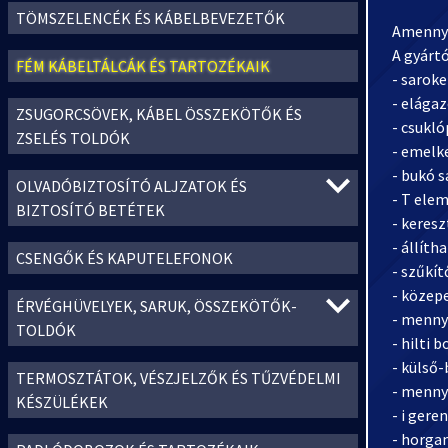
TÖMSZELENCÉK ÉS KÁBELBEVEZETŐK
Amennyi
A gyárt
FÉM KÁBELTÁLCÁK ÉS TARTOZÉKAIK
- sarok
- elága
ZSUGORCSÖVEK, KÁBEL ÖSSZEKÖTŐK ÉS
- csukl
ZSELÉS TOLDÓK
- emelk
- bukó 
OLVADÓBIZTOSÍTÓ ALJZATOK ÉS
- T ele
BIZTOSÍTÓ BETÉTEK
- keres
- állíth
CSENGŐK ÉS KAPUTELEFONOK
- szűkí
- közep
ÉRVÉGHÜVELYEK, SARUK, ÖSSZEKÖTŐK-
- menny
TOLDÓK
- hilti 
- külső-
TERMOSZTÁTOK, VÉSZJELZŐK ÉS TŰZVÉDELMI
- menny
KÉSZÜLÉKEK
- i gere
- horga