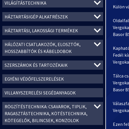
VILÁGÍTÁSTECHNIKA
Külön v
HÁZTARTÁSIGÉP ALKATRÉSZEK
Oldalfa
Vergoka
HÁZTARTÁSI, LAKOSSÁGI TERMÉKEK
Basor B
HÁLÓZATI CSATLAKOZÓK, ELOSZTÓK,
Kapható 
HOSSZABBÍTÓK ÉS KÁBELDOBOK
Fedél k
Vergoka
SZERSZÁMOK ÉS TARTOZÉKAIK
Tálca cs
EGYÉNI VÉDŐFELSZERELÉSEK
Vergoka
Basor B
VILLANYSZERELÉSI SEGÉDANYAGOK
Válaszf
RÖGZÍTÉSTECHNIKA: CSAVAROK, TIPLIK,
Vergoka
RAGASZTÁSTECHNIKA, KÖTÉSTECHNIKA,
KÖTEGELŐK, BILINCSEK, KONZOLOK
Ezen fe