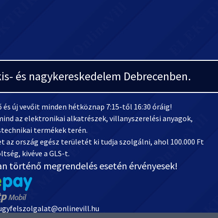
i kis- és nagykereskedelem Debrecenben.
és új vevőit minden hétköznap 7:15-től 16:30 óráig!
ind az elektronikai alkatrészek, villanyszerelési anyagok,
stechnikai termékek terén.
 az ország egész területét ki tudja szolgálni, ahol 100.000 Ft
ltség, kivéve a GLS-t.
an történő megrendelés esetén érvényesek!
 ugyfelszolgalat@onlinevill.hu