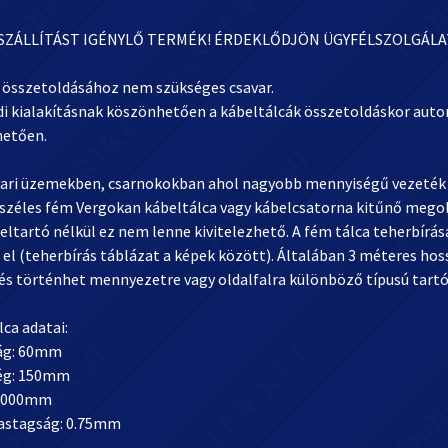
 SZÁLLÍTÁST IGÉNYLŐ TERMÉK! ÉRDEKLŐDJÖN ÜGYFÉLSZOLGÁL
k összetoldásához nem szükséges csavar.
di kialakításnak köszönhetően a kábeltálcák összetoldáskor au
etően.
pari üzemekben, csarnokokban ahol nagyobb mennyiségű vezeték v
zéles fém Vergokan kábeltálca vagy kábelcsatorna kitűnő megoldás
eltartó nélkül ez nem lenne kivitelezhető. A fém tálca teherbírá
r el (teherbírás táblázat a képek között). Általában 3 méteres h
lés történhet mennyezetre vagy oldalfalra különböző típusú tart
ca adatai:
ág: 60mm
ég: 150mm
 3000mm
astagság: 0.75mm