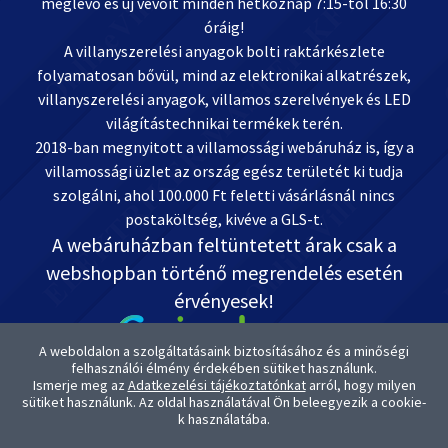
meglévő és új vevőit minden hétköznap 7:15-től 16:30
óráig!
A villanyszerelési anyagok bolti raktárkészlete
folyamatosan bővül, mind az elektronikai alkatrészek,
villanyszerelési anyagok, villamos szerelvények és LED
világítástechnikai termékek terén.
2018-ban megnyitott a villamossági webáruház is, így a
villamossági üzlet az ország egész területét ki tudja
szolgálni, ahol 100.000 Ft feletti vásárlásnál nincs
postaköltség, kivéve a GLS-t.
A webáruházban feltüntetett árak csak a
webshopban történő megrendelés esetén
érvényesek!
A weboldalon a szolgáltatásaink biztosításához és a minőségi
felhasználói élmény érdekében sütiket használunk.
Ismerje meg az
Adatkezelési tájékoztatónkat
arról, hogy milyen
Kapcsolat: OnlineVill.hu +36 30 999-2888
sütiket használunk. Az oldal használatával Ön beleegyezik a cookie-
ugyfelszolgalat@onlinevill.hu
k használatába.
OTP-s Bankszámlaszámunk: 11738008-20882291