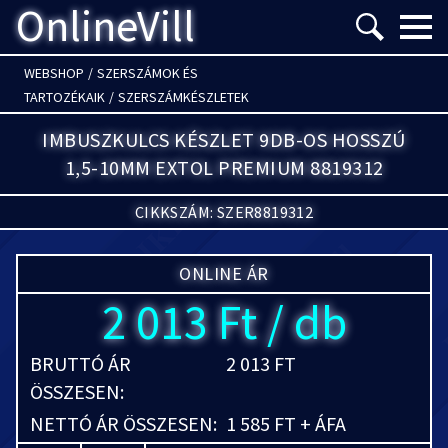
OnlineVill
Menü m
WEBSHOP
/
SZERSZÁMOK ÉS
TARTOZÉKAIK
/
SZERSZÁMKÉSZLETEK
IMBUSZKULCS KÉSZLET 9DB-OS HOSSZÚ
1,5-10MM EXTOL PREMIUM 8819312
CIKKSZÁM: SZER8819312
ONLINE ÁR
2 013 Ft / db
BRUTTÓ ÁR
2 013 FT
ÖSSZESEN:
NETTÓ ÁR ÖSSZESEN:
1 585 FT + ÁFA