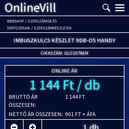
OnlineVill
Menü m
WEBSHOP
/
SZERSZÁMOK ÉS
TARTOZÉKAIK
/
SZERSZÁMKÉSZLETEK
IMBUSZKULCS KÉSZLET 9DB-OS HANDY
CIKKSZÁM: GLO10786M
ONLINE ÁR
1 144 Ft / db
BRUTTÓ ÁR
1 144 FT
ÖSSZESEN:
NETTÓ ÁR ÖSSZESEN:
901 FT + ÁFA
db