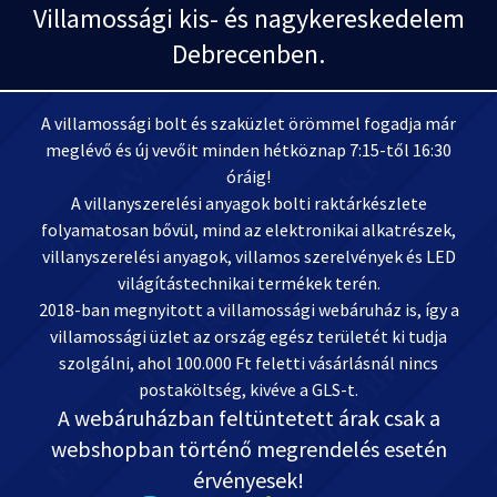
Villamossági kis- és nagykereskedelem
Debrecenben.
A villamossági bolt és szaküzlet örömmel fogadja már
meglévő és új vevőit minden hétköznap 7:15-től 16:30
óráig!
A villanyszerelési anyagok bolti raktárkészlete
folyamatosan bővül, mind az elektronikai alkatrészek,
villanyszerelési anyagok, villamos szerelvények és LED
világítástechnikai termékek terén.
2018-ban megnyitott a villamossági webáruház is, így a
villamossági üzlet az ország egész területét ki tudja
szolgálni, ahol 100.000 Ft feletti vásárlásnál nincs
postaköltség, kivéve a GLS-t.
A webáruházban feltüntetett árak csak a
webshopban történő megrendelés esetén
érvényesek!