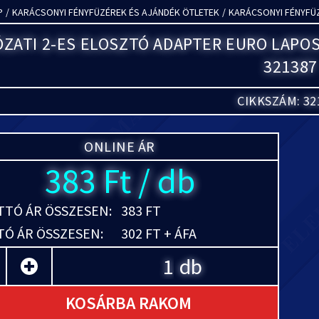
P
/
KARÁCSONYI FÉNYFÜZÉREK ÉS AJÁNDÉK ÖTLETEK
/
KARÁCSONYI FÉNYFÜ
ZATI 2-ES ELOSZTÓ ADAPTER EURO LAPOS
321387
CIKKSZÁM: 32
ONLINE ÁR
383 Ft / db
TÓ ÁR ÖSSZESEN:
383 FT
Ó ÁR ÖSSZESEN:
302 FT + ÁFA
db
KOSÁRBA RAKOM