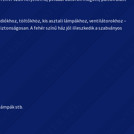
ádiókhoz, töltőkhöz, kis asztali lámpákhoz, ventilátorokhoz –
iztonságosan. A fehér színű ház jól illeszkedik a szabványos
lámpák stb.