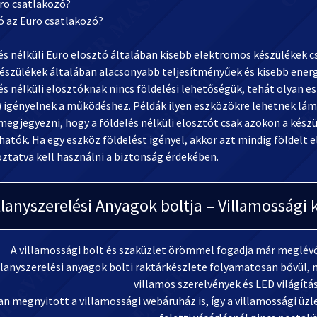
uro csatlakozó?
ó az Euro csatlakozó?
lés nélküli Euro elosztó általában kisebb elektromos készülékek 
készülékek általában alacsonyabb teljesítményűek és kisebb ener
és nélküli elosztóknak nincs földelési lehetőségük, tehát olyan e
a) igényelnek a működéshez. Példák ilyen eszközökre lehetnek lám
megjegyezni, hogy a földelés nélküli elosztót csak azokon a kész
atók. Ha egy eszköz földelést igényel, akkor azt mindig földelt 
oztatva kell használni a biztonság érdekében.
llanyszerelési Anyagok boltja – Villamosság
A villamossági bolt és szaküzlet örömmel fogadja már meglévő 
llanyszerelési anyagok bolti raktárkészlete folyamatosan bővül, m
villamos szerelvények és LED világítá
n megnyitott a villamossági webáruház is, így a villamossági üzlet