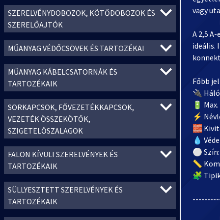
vagy ut
SZERELVÉNYDOBOZOK, KÖTŐDOBOZOK ÉS
SZERELŐAJTÓK
A 2,5 A
ideális.
MŰANYAG VÉDŐCSÖVEK ÉS TARTOZÉKAI
konnekt
MŰANYAG KÁBELCSATORNÁK ÉS
Főbb je
TARTOZÉKAIK
🔌 Hálóz
🔋 Max.
SORKAPCSOK, FŐVEZETÉKKAPCSOK,
⚡ Névle
VEZETÉK ÖSSZEKÖTŐK,
🧱 Kivit
SZIGETELŐSZALAGOK
💧 Védet
⚪ Szín:
FALON KÍVÜLI SZERELVÉNYEK ÉS
📏 Kompa
TARTOZÉKAIK
🧩 Tipik
SÜLLYESZTETT SZERELVÉNYEK ÉS
---------
TARTOZÉKAIK