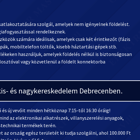
csatlakoztatására szolgál, amelyek nem igényelnek földelést.
giafogyasztással rendelkeznek.
szközök számára ideálisak, amelyek csak két érintkezőt (fázis
pák, mobiltelefon töltők, kisebb háztartási gépek stb.
ülékeken használjuk, amelyek földelés nélkül is biztonságosan
elosztóval vagy közvetlenül a földelt konnektorba
i kis- és nagykereskedelem Debrecenben.
és új vevőit minden hétköznap 7:15-től 16:30 óráig!
ind az elektronikai alkatrészek, villanyszerelési anyagok,
stechnikai termékek terén.
 az ország egész területét ki tudja szolgálni, ahol 100.000 Ft