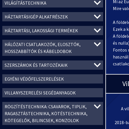
Mi az E
VILÁGÍTÁSTECHNIKA
Mire val
HÁZTARTÁSIGÉP ALKATRÉSZEK
A földe
Ezek a 
HÁZTARTÁSI, LAKOSSÁGI TERMÉKEK
A földel
és null
HÁLÓZATI CSATLAKOZÓK, ELOSZTÓK,
Fontos 
HOSSZABBÍTÓK ÉS KÁBELDOBOK
használh
csatlak
SZERSZÁMOK ÉS TARTOZÉKAIK
EGYÉNI VÉDŐFELSZERELÉSEK
Vi
VILLANYSZERELÉSI SEGÉDANYAGOK
RÖGZÍTÉSTECHNIKA: CSAVAROK, TIPLIK,
A vi
RAGASZTÁSTECHNIKA, KÖTÉSTECHNIKA,
KÖTEGELŐK, BILINCSEK, KONZOLOK
2018-ba