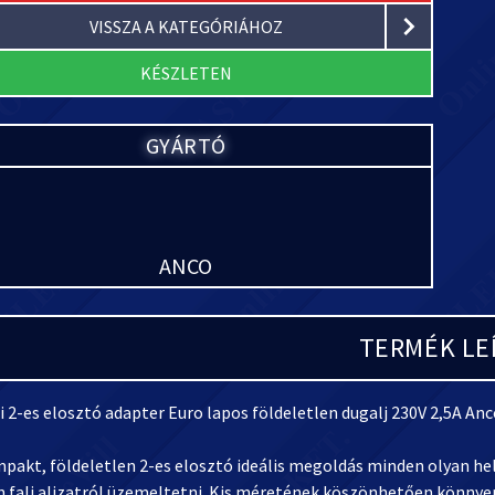
VISSZA A KATEGÓRIÁHOZ
KÉSZLETEN
GYÁRTÓ
ANCO
TERMÉK LE
 2-es elosztó adapter Euro lapos földeletlen dugalj 230V 2,5A Anc
pakt, földeletlen 2-es elosztó ideális megoldás minden olyan hel
n fali aljzatról üzemeltetni. Kis méretének köszönhetően könnyen