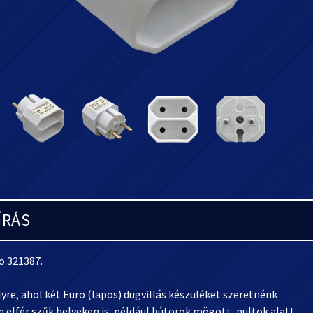
ÍRÁS
o 321387.
yre, ahol két Euro (lapos) dugvillás készüléket szeretnénk
 elfér szűk helyeken is, például bútorok mögött, pultok alatt