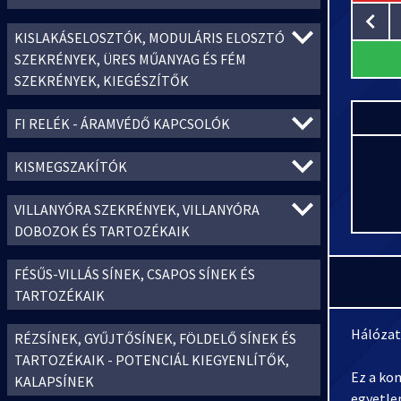
KISLAKÁSELOSZTÓK, MODULÁRIS ELOSZTÓ
SZEKRÉNYEK, ÜRES MŰANYAG ÉS FÉM
SZEKRÉNYEK, KIEGÉSZÍTŐK
FI RELÉK - ÁRAMVÉDŐ KAPCSOLÓK
KISMEGSZAKÍTÓK
VILLANYÓRA SZEKRÉNYEK, VILLANYÓRA
DOBOZOK ÉS TARTOZÉKAIK
FÉSŰS-VILLÁS SÍNEK, CSAPOS SÍNEK ÉS
TARTOZÉKAIK
Hálózati
RÉZSÍNEK, GYŰJTŐSÍNEK, FÖLDELŐ SÍNEK ÉS
TARTOZÉKAIK - POTENCIÁL KIEGYENLÍTŐK,
Ez a kom
KALAPSÍNEK
egyetle