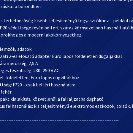
azáskor a bőröndben.
-es terhelhetőség kisebb teljesítményű fogyasztókhoz – például r
 IP20 védettsége révén beltéri, száraz környezetben használható b
orokhoz és a modern lakókörnyezethez.
llemzők, adatok:
ati 2-es elosztó adapter Euro lapos földeletlen dugaljakkal
 áramerősség: 2,5 A
ges feszültség: 230–250 V AC
el: földeletlen, Euro lapos dugvillákhoz
tség: IP20 – csak beltéri használatra
 fehér
kt kialakítás, közvetlenül a fali aljzatba dugható
us felhasználás: kis teljesítményű elektromos eszközök, töltők, 
-------------------------------------------------------------------