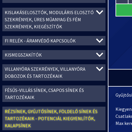
KISLAKÁSELOSZTÓK, MODULÁRIS ELOSZTÓ
SZEKRÉNYEK, ÜRES MŰANYAG ÉS FÉM
SZEKRÉNYEK, KIEGÉSZÍTŐK
FI RELÉK - ÁRAMVÉDŐ KAPCSOLÓK
KISMEGSZAKÍTÓK
VILLANYÓRA SZEKRÉNYEK, VILLANYÓRA
DOBOZOK ÉS TARTOZÉKAIK
FÉSŰS-VILLÁS SÍNEK, CSAPOS SÍNEK ÉS
Gyűjtős
TARTOZÉKAIK
Kiegyenl
RÉZSÍNEK, GYŰJTŐSÍNEK, FÖLDELŐ SÍNEK ÉS
Csatlak
TARTOZÉKAIK - POTENCIÁL KIEGYENLÍTŐK,
Max ker
KALAPSÍNEK