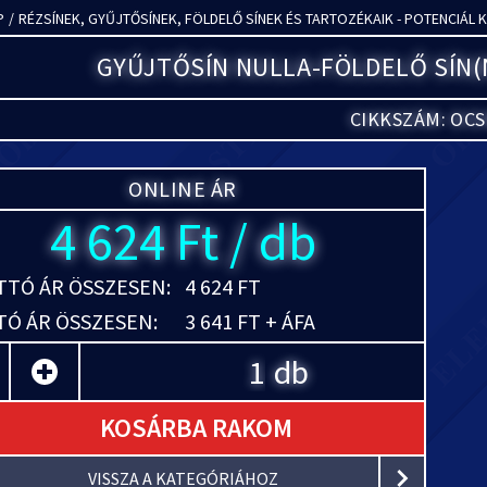
P
/
RÉZSÍNEK, GYŰJTŐSÍNEK, FÖLDELŐ SÍNEK ÉS TARTOZÉKAIK - POTENCIÁL 
GYŰJTŐSÍN NULLA-FÖLDELŐ SÍN(
CIKKSZÁM: OCS
ONLINE ÁR
4 624 Ft / db
TÓ ÁR ÖSSZESEN:
4 624 FT
Ó ÁR ÖSSZESEN:
3 641 FT + ÁFA
db
KOSÁRBA RAKOM
VISSZA A KATEGÓRIÁHOZ