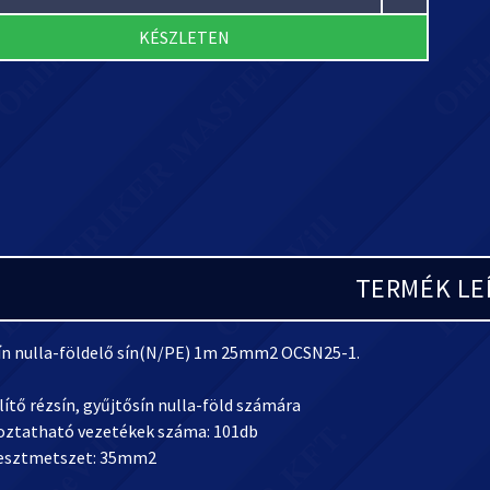
KÉSZLETEN
TERMÉK LE
ín nulla-földelő sín(N/PE) 1m 25mm2 OCSN25-1.
ítő rézsín, gyűjtősín nulla-föld számára
oztatható vezetékek száma: 101db
esztmetszet: 35mm2