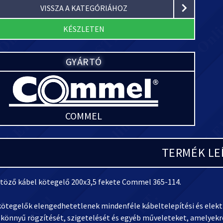
VISSZA A KATEGÓRIÁHOZ
KÉSZLETEN
GYÁRTÓ
COMMEL
TERMÉK LE
töző kábel kötegelő 200x3,5 fekete Commel 365-114.
kötegelők elengedhetetlenek mindenféle kábeltelepítési és elek
 könnyű rögzítését, szigetelését és egyéb műveleteket, amelyekr