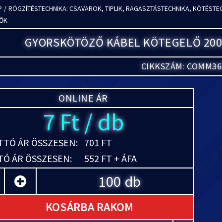
P
/
RÖGZÍTÉSTECHNIKA: CSAVAROK, TIPLIK, RAGASZTÁSTECHNIKA, KÖTÉSTE
ŐK
GYORSKÖTÖZŐ KÁBEL KÖTEGELŐ 200X
CIKKSZÁM: COMM36
ONLINE ÁR
7 Ft / db
TÓ ÁR ÖSSZESEN:
701 FT
Ó ÁR ÖSSZESEN:
552 FT + ÁFA
db
KOSÁRBA RAKOM