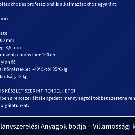
olásokhoz és professzionális alkalmazásokhoz egyaránt.
áció:
kete
200 mm
ég: 3,5 mm
nkénti darabszám: 100 db
Nylon 66
i hőmérséklet: -40°C-tól 85°C-ig
lárdság: 18 kg
IS KÉSZLET SZERINT RENDELHETŐ!
ben a rendszer által engedett mennyiségtől többet szeretne rend
zolgálatunkat.
llanyszerelési Anyagok boltja – Villamosság