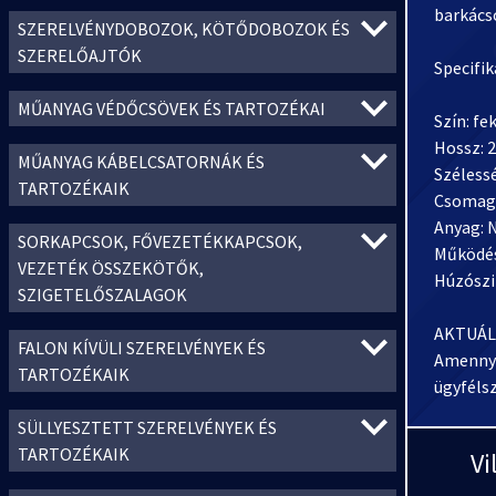
barkács
SZERELVÉNYDOBOZOK, KÖTŐDOBOZOK ÉS
SZERELŐAJTÓK
Specifik
MŰANYAG VÉDŐCSÖVEK ÉS TARTOZÉKAI
Szín: fe
Hossz: 
MŰANYAG KÁBELCSATORNÁK ÉS
Széless
TARTOZÉKAIK
Csomago
Anyag: 
SORKAPCSOK, FŐVEZETÉKKAPCSOK,
Működés
VEZETÉK ÖSSZEKÖTŐK,
Húzószi
SZIGETELŐSZALAGOK
AKTUÁL
FALON KÍVÜLI SZERELVÉNYEK ÉS
Amennyi
TARTOZÉKAIK
ügyféls
SÜLLYESZTETT SZERELVÉNYEK ÉS
TARTOZÉKAIK
Vi